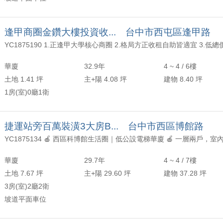
逢甲商圈金鑽大樓投資收... 台中市西屯區逢甲路
華廈
32.9年
4 ~ 4 / 6樓
土地 1.41 坪
主+陽 4.08 坪
建物 8.40 坪
1房(室)0廳1衛
捷運站旁百萬裝潢3大房B... 台中市西區博館路
華廈
29.7年
4 ~ 4 / 7樓
土地 7.67 坪
主+陽 29.60 坪
建物 37.28 坪
3房(室)2廳2衛
坡道平面車位