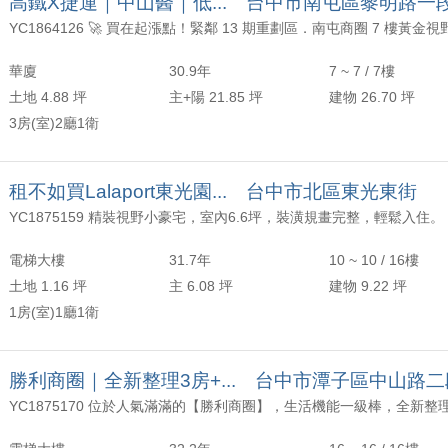
高鐵X捷運｜中山醫｜低... 台中市南屯區黎明路一
華廈
30.9年
7 ~ 7 / 7樓
土地 4.88 坪
主+陽 21.85 坪
建物 26.70 坪
3房(室)2廳1衛
租不如買Lalaport東光園... 台中市北區東光東街
電梯大樓
31.7年
10 ~ 10 / 16樓
土地 1.16 坪
主 6.08 坪
建物 9.22 坪
1房(室)1廳1衛
勝利商圈｜全新整理3房+... 台中市潭子區中山路二