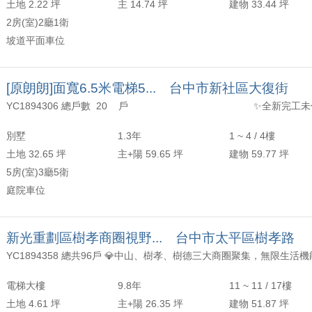
土地 2.22 坪
主 14.74 坪
建物 33.44 坪
2房(室)2廳1衛
坡道平面車位
[原朗朗]面寬6.5米電梯5... 台中市新社區大復街
別墅
1.3年
1 ~ 4 / 4樓
土地 32.65 坪
主+陽 59.65 坪
建物 59.77 坪
5房(室)3廳5衛
庭院車位
新光重劃區樹孝商圈視野... 台中市太平區樹孝路
電梯大樓
9.8年
11 ~ 11 / 17樓
土地 4.61 坪
主+陽 26.35 坪
建物 51.87 坪