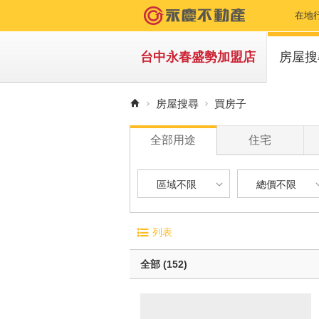
在地
台中永春盛勢加盟店
房屋搜
買房
房屋搜尋
買房子
租房
全部用途
住宅
區域不限
總價不限
區域不限
總價不限
電梯大廈
屋齡
列表
華廈
1 年
台中市-南屯區
500 萬以下
無電梯公寓
1 年 
全部 (152)
透天別墅
5 年 
台中市-西屯區
500 萬 - 1
10 年
台中市-北屯區
1000 萬 - 
有車位
20 年