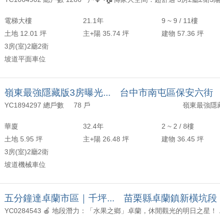
年以上
頂樓
含加蓋
2000 萬
30 坪 - 40 坪
電梯大樓
21.1年
9 ~ 9 / 11樓
-
年
-
樓
-
2500 萬
40 坪 - 50 坪
土地 12.01 坪
主+陽 35.74 坪
建物 57.36 坪
3房(室)2廳2衛
上
50 坪以上
坡道平面車位
萬
-
坪
嶺東最強隱藏版3房曝光... 台中市南屯區保安六街
華廈
32.4年
2 ~ 2 / 8樓
土地 5.95 坪
主+陽 26.48 坪
建物 36.45 坪
3房(室)2廳2衛
坡道機械車位
五分鐘達卓蘭市區｜千坪... 苗栗縣卓蘭鎮新橫坑段