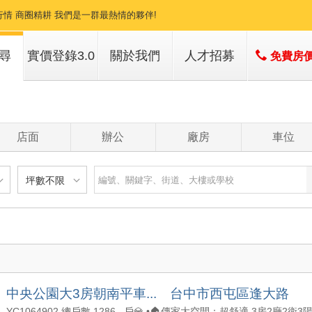
行情 商圈精耕 我們是一群最熱情的夥伴!
尋
實價登錄3.0
關於我們
人才招募
免費房
子
店簡介
子
經營團隊
店面
辦公
廠房
車位
經營績效
服務項目
坪數不限
建物
土地
主+陽
不限
樓層不限
房數不限
以下
低於 1 樓
1 房
坪數不限
- 5 年
1 樓
2 房
- 10 年
2 - 6 樓
3 房
000 萬
20 坪以下
 - 20 年
7 - 12 樓
4 房
中央公園大3房朝南平車... 台中市西屯區逢大路
1500 萬
20 坪 - 30 坪
 - 30 年
13 樓以上
5 房以上