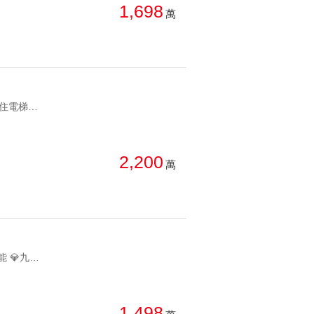
1,698
萬
YC1894306 總戶數 20 戶 ✨全新完工未住電梯別墅 ✨邊間戶五套房三面採光 ✨20戶溫馨社區免管理費 ✨感應扣進出安全無疑 ✨6.6米大面寬氣派格局 ✨前院可停2至3台車 ✨二樓整層主臥舒適寬敞 ✨衛浴間間開窗通風不潮溼 ✨近74與國道4交通便利 [原朗朗]面寬6.5米電梯5房社區別墅前院停雙車 總戶數 20 戶 ✨全新完工未住電梯別墅 ✨邊間戶五套房三面採光 ✨20戶溫馨社區免管理費 ✨感應扣進出安全無疑 ✨6.6米大面寬氣派格局 ✨前院可停2至3台車 ✨二樓整層主臥舒適寬敞 ✨衛浴間間開窗通風不潮溼 ✨近74與國道4交通便利
2,200
萬
YC1894358 總共96戶 💎中山、樹孝、樹德三大商圈聚集，無限生活機能 💎九年國教免接送 💎朝南視野大三房平車 💎近中彰74，國道1，交通便利新光重劃區樹孝商圈視野三房平車 總共96戶 💎中山、樹孝、樹德三大商圈聚集，無限生活機能 💎九年國教免接送 💎朝南視野大三房平車 💎近中彰74，國道1，交通便利
1,498