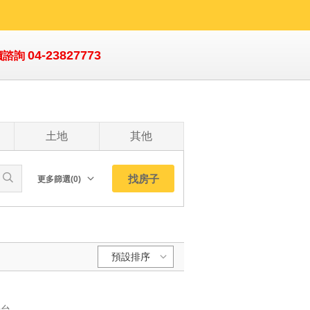
04-23827773
價諮詢
土地
其他
找房子
更多篩選(0)
朝向北
南
西
預設排序
東
東北
預設排序:
東南
YC1064902 總戶數 1286 戶💎 •🏠傳家大空間：超舒適 3房2廳2衛3陽台，室內實用空間高達 35坪，三代同堂或享受寬敞生活皆完美！ •☀️絕佳採光通風：高樓層視野戶，擁有超強三面採光，全屋明亮、空氣自然對流。 •🚗尊榮好停車：附帶獨立平面車位，出入動線順暢，讓您愛車停放免煩惱。 •💰輕鬆低負擔：低管理費設計，維護社區優質生活品質的同時，更加經濟實實惠。 📍頂級生活機能與地段🍃自家庭院就是地標公園 •正樓下即是兒童公園，孩子出門就能安心玩樂。 •鄰近中央公園、會展中心、綠美圖與中科，散步就到綠意與藝文核心。 •頂級文教區！鄰近逢甲大學、僑光科技大學。 •緊鄰中國醫藥大學水湳校區，學術與醫療資源齊備。 🚗暢行無阻的交通樞紐 •緊鄰台74線快速道路與國道1號，一條龍串聯全台。 •鄰近規劃中的水湳轉運中心，南來北往、通勤出遊皆快意自如。中央公園大3房朝南平車戶 總戶數 1286 戶💎 •🏠傳家大空間：超舒適 3房2廳2衛3陽台，室內實用空間高達 35坪，三代同堂或享受寬敞生活皆完美！ •☀️絕佳採光通風：高樓層視野戶，擁有超強三面採光，全屋明亮、空氣自然對流。 •🚗尊榮好停車：附帶獨立平面車位，出入動線順暢，讓您愛車停放免煩惱。 •💰輕鬆低負擔：低管理費設計，維護社區優質生活品質的同時，更加經濟實實惠。 📍頂級生活機能與地段🍃自家庭院就是地標公園 •正樓下即是兒童公園，孩子出門就能安心玩樂。 •鄰近中央公園、會展中心、綠美圖與中科，散步就到綠意與藝文核心。 •頂級文教區！鄰近逢甲大學、僑光科技大學。 •緊鄰中國醫藥大學水湳校區，學術與醫療資源齊備。 🚗暢行無阻的交通樞紐 •緊鄰台74線快速道路與國道1號，一條龍串聯全台。 •鄰近規劃中的水湳轉運中心，南來北往、通勤出遊皆快意自如。