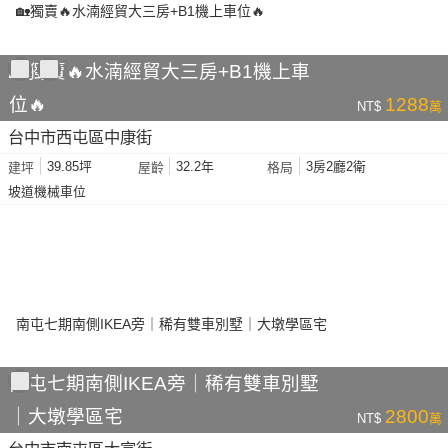
🏡獨賣🔥水湳經貿大三房+B1機上車
位🔥
1288
NT$
萬
台中市西屯區中康街
39.85坪
32.2年
3房2廳2衛
建坪
屋齡
格局
坡道機械車位
南屯七期南側IKEA旁｜稀有雙車別墅
｜大墩學區宅
2800
NT$
萬