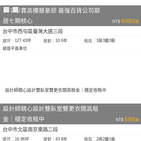
台中帝寶高樓層豪邸 最強百貨公司鄰
居七期核心
6980
NT$
萬
台中市西屯區臺灣大道三段
127.43坪
10.6年
3房3廳3衛
建坪
屋齡
格局
坡道平面車位
設計師精心設計雙臥室雙更衣間高租
金｜穩定收租中
598
NT$
萬
台中市北區南京東路二段
16.96坪
43.8年
2房2廳1衛
建坪
屋齡
格局