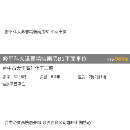
修平科大溫馨精裝兩房B1平面車位
968
NT$
萬
台中市大里區仁化工二路
32.15坪
6.4年
2房2廳1衛
建坪
屋齡
格局
坡道平面車位