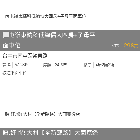
南屯嶺東精科低總價大四房+子母平
面車位
1298
NT$
萬
台中市南屯區嶺東路
57.28坪
34.6年
4房2廳2衛
建坪
屋齡
格局
坡道平面車位
賠.好.慘! 大村【全新臨路】大面寬透