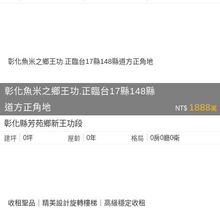
彰化魚米之鄉王功.正臨台17縣148縣
道方正角地
1888
NT$
萬
彰化縣芳苑鄉新王功段
0坪
0年
0房0廳0衛
建坪
屋齡
格局