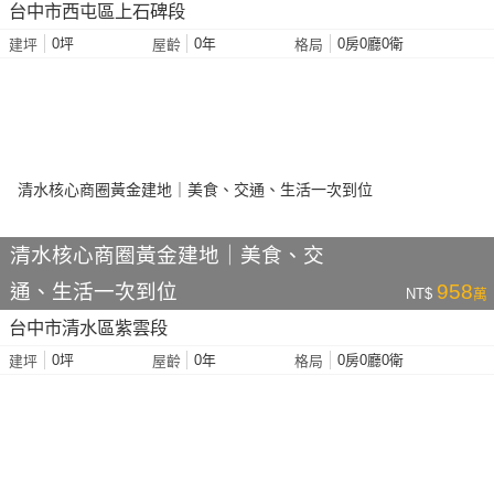
台中市西屯區上石碑段
0坪
0年
0房0廳0衛
建坪
屋齡
格局
清水核心商圈黃金建地｜美食、交
通、生活一次到位
958
NT$
萬
台中市清水區紫雲段
0坪
0年
0房0廳0衛
建坪
屋齡
格局