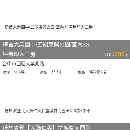
榜首大業國中/五期東興公園/室內33
坪無印大三房
1280
NT$
萬
台中市西區大業北路
41.6坪
37.7年
3房2廳2衛
建坪
屋齡
格局
低於實登【大漁仁美】塗城雙商圈全