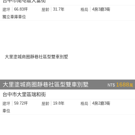
台中市南屯區大富街
66.83坪
31.7年
4房3廳3衛
建坪
屋齡
格局
獨立車庫車位
大里塗城商圈靜巷社區型雙車別墅
1688
NT$
萬
台中市大里區瑞和街
59.72坪
19.8年
4房2廳3衛
建坪
屋齡
格局
車位