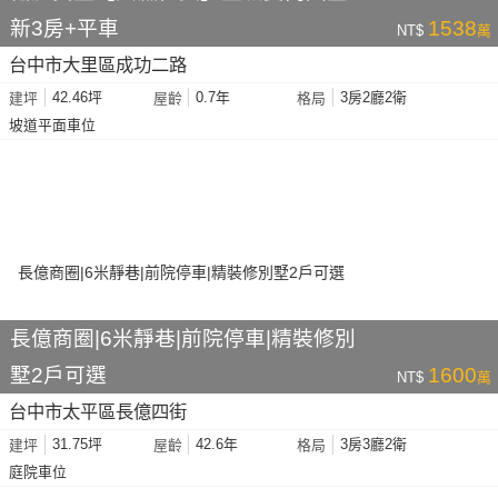
新3房+平車
1538
NT$
萬
台中市大里區成功二路
42.46坪
0.7年
3房2廳2衛
建坪
屋齡
格局
坡道平面車位
長億商圈|6米靜巷|前院停車|精裝修別
墅2戶可選
1600
NT$
萬
台中市太平區長億四街
31.75坪
42.6年
3房3廳2衛
建坪
屋齡
格局
庭院車位