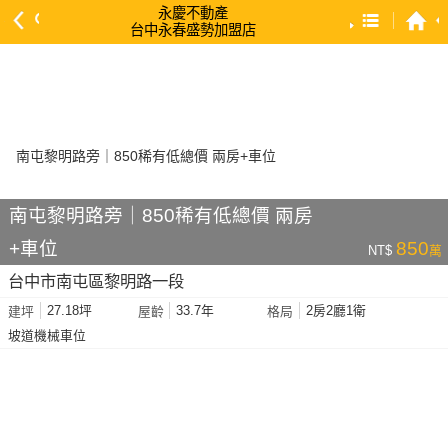
永慶不動產
台中永春盛勢加盟店
預設排序
依總價 低 → 高
依總價 高 → 低
依每坪單價 低 → 高
依降幅 高 → 低
南屯黎明路旁｜850稀有低總價 兩房
依建物坪數 大 → 小
+車位
850
NT$
萬
依土地坪數 大 → 小
台中市南屯區黎明路一段
依屋齡 小 → 大
27.18坪
33.7年
2房2廳1衛
建坪
屋齡
格局
依屋齡 大 → 小
坡道機械車位