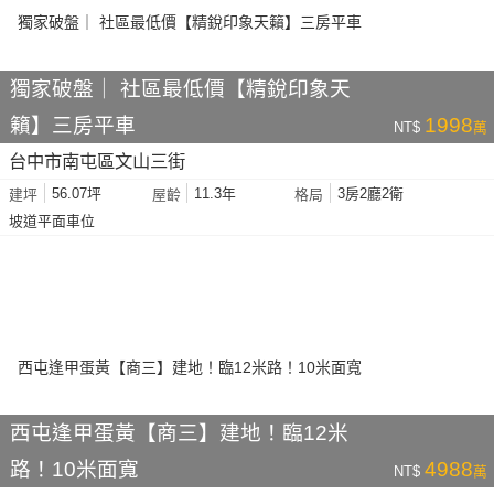
獨家破盤｜ 社區最低價【精銳印象天
籟】三房平車
1998
NT$
萬
台中市南屯區文山三街
56.07坪
11.3年
3房2廳2衛
建坪
屋齡
格局
坡道平面車位
西屯逢甲蛋黃【商三】建地！臨12米
路！10米面寬
4988
NT$
萬