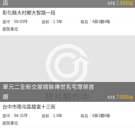
店
1498
NT$
萬
彰化縣大村鄉大智路一段
59.03坪
1.3年
4房3廳4衛
建坪
屋齡
格局
庭院車位
單元二全新交屋精裝傳世名宅尊榮首
選
7888
NT$
萬
台中市南屯區龍富十三街
94.31坪
1.9年
6房2廳6衛
建坪
屋齡
格局
庭院車位