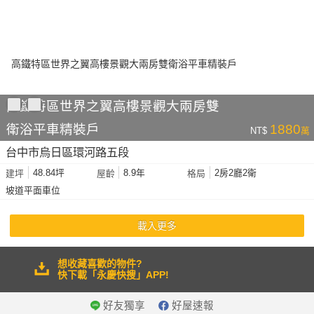
高鐵特區世界之翼高樓景觀大兩房雙
衛浴平車精裝戶
1880
NT$
萬
台中市烏日區環河路五段
48.84坪
8.9年
2房2廳2衛
建坪
屋齡
格局
坡道平面車位
載入更多
想收藏喜歡的物件?
快下載「永慶快搜」APP!
好友獨享
好屋速報