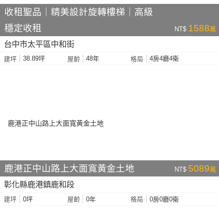
收租聖品｜精美設計旋轉樓梯｜高級
穩定收租
1588
NT$
萬
台中市太平區中和街
38.89坪
48年
4房4廳4衛
建坪
屋齡
格局
鹿港正中山路上大面寬黃金土地
5089
NT$
萬
彰化縣鹿港鎮鹿和段
0坪
0年
0房0廳0衛
建坪
屋齡
格局