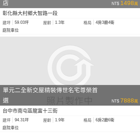
店
1498
NT$
萬
彰化縣大村鄉大智路一段
59.03坪
1.3年
4房3廳4衛
建坪
屋齡
格局
庭院車位
單元二全新交屋精裝傳世名宅尊榮首
選
7888
NT$
萬
台中市南屯區龍富十三街
94.31坪
1.9年
6房2廳6衛
建坪
屋齡
格局
庭院車位