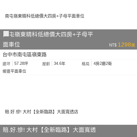
南屯嶺東精科低總價大四房+子母平
面車位
1298
NT$
萬
台中市南屯區嶺東路
57.28坪
34.6年
4房2廳2衛
建坪
屋齡
格局
坡道平面車位
賠.好.慘! 大村【全新臨路】大面寬透