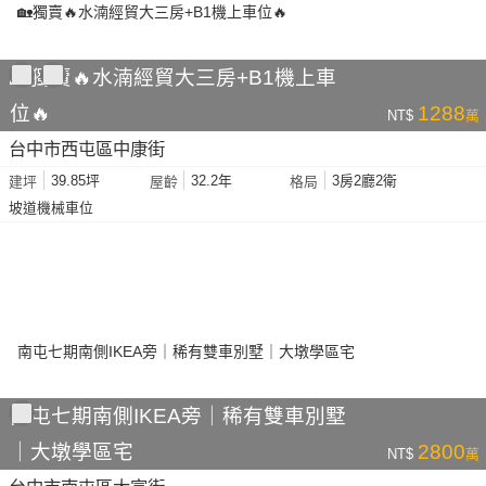
🏡獨賣🔥水湳經貿大三房+B1機上車
位🔥
1288
NT$
萬
台中市西屯區中康街
39.85坪
32.2年
3房2廳2衛
建坪
屋齡
格局
坡道機械車位
南屯七期南側IKEA旁｜稀有雙車別墅
｜大墩學區宅
2800
NT$
萬