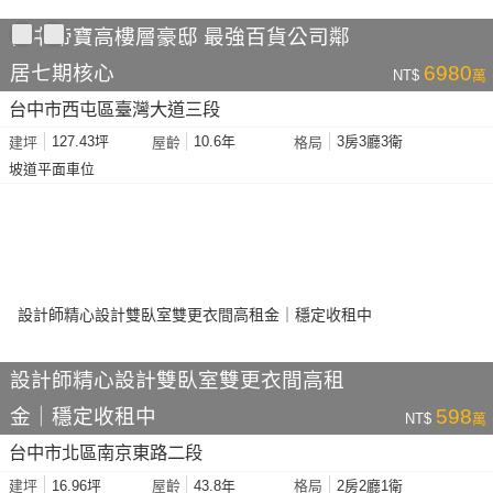
台中帝寶高樓層豪邸 最強百貨公司鄰
居七期核心
6980
NT$
萬
台中市西屯區臺灣大道三段
127.43坪
10.6年
3房3廳3衛
建坪
屋齡
格局
坡道平面車位
設計師精心設計雙臥室雙更衣間高租
金｜穩定收租中
598
NT$
萬
台中市北區南京東路二段
16.96坪
43.8年
2房2廳1衛
建坪
屋齡
格局