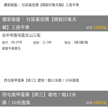
獨家破盤｜ 社區最低價【精銳印象天
籟】三房平車
1998
NT$
萬
台中市南屯區文山三街
56.07坪
11.3年
3房2廳2衛
建坪
屋齡
格局
坡道平面車位
西屯逢甲蛋黃【商三】建地！臨12米
路！10米面寬
4988
NT$
萬