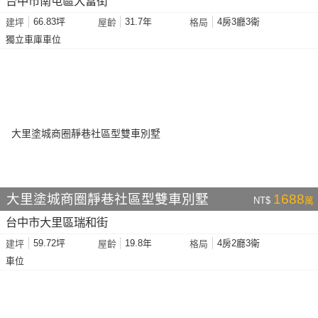
台中市南屯區大富街
66.83坪
31.7年
4房3廳3衛
建坪
屋齡
格局
獨立車庫車位
大里塗城商圈靜巷社區型雙車別墅
1688
NT$
萬
台中市大里區瑞和街
59.72坪
19.8年
4房2廳3衛
建坪
屋齡
格局
車位