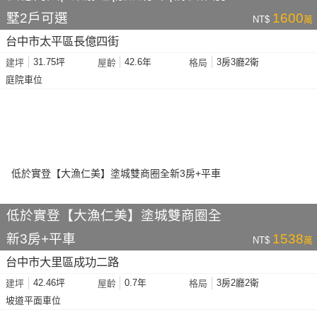
墅2戶可選
1600
NT$
萬
台中市太平區長億四街
31.75坪
42.6年
3房3廳2衛
建坪
屋齡
格局
庭院車位
低於實登【大漁仁美】塗城雙商圈全
新3房+平車
1538
NT$
萬
台中市大里區成功二路
42.46坪
0.7年
3房2廳2衛
建坪
屋齡
格局
坡道平面車位