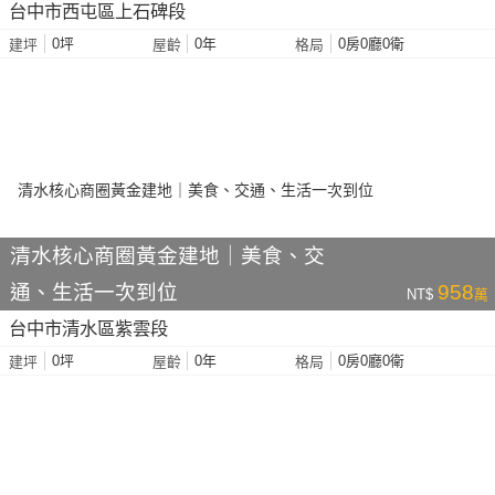
台中市西屯區上石碑段
0坪
0年
0房0廳0衛
建坪
屋齡
格局
清水核心商圈黃金建地｜美食、交
通、生活一次到位
958
NT$
萬
台中市清水區紫雲段
0坪
0年
0房0廳0衛
建坪
屋齡
格局