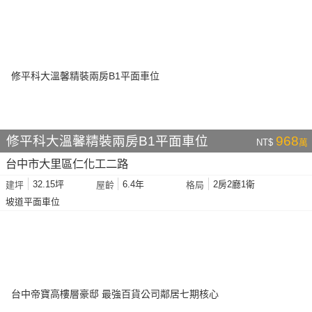
修平科大溫馨精裝兩房B1平面車位
968
NT$
萬
台中市大里區仁化工二路
32.15坪
6.4年
2房2廳1衛
建坪
屋齡
格局
坡道平面車位