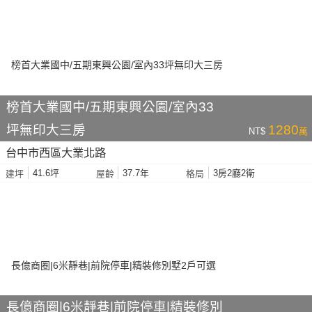
榜首大業國中/五期東興公園/室內33
坪無印大三房
1280
NT$
萬
台中市西區大業北路
41.6坪
37.7年
3房2廳2衛
建坪
屋齡
格局
長億商圈|6米靜巷|前院停車|精裝修別