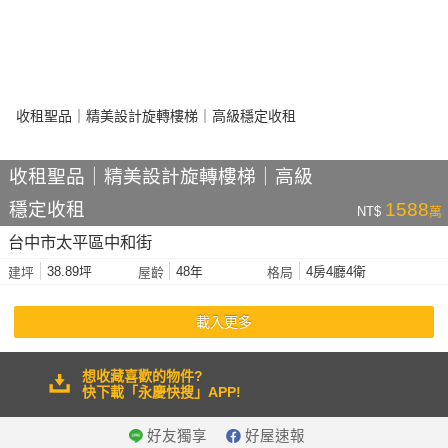
收租聖品｜精美設計旋轉樓梯｜高級
穩定收租
1588
NT$
萬
台中市太平區中和街
38.89坪
48年
4房4廳4衛
建坪
屋齡
格局
載入更多
想收藏喜歡的物件?
快下載「永慶快搜」APP!
好友獨享
好屋速報