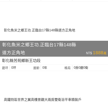
彰化魚米之鄉王功.正臨台17縣148縣
道方正角地
1888
NT$
萬
彰化縣芳苑鄉新王功段
0坪
0年
0房0廳0衛
建坪
屋齡
格局