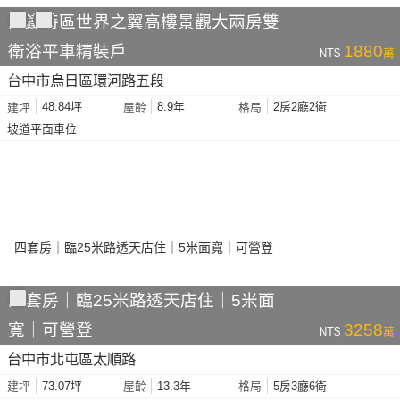
高鐵特區世界之翼高樓景觀大兩房雙
衛浴平車精裝戶
1880
NT$
萬
台中市烏日區環河路五段
48.84坪
8.9年
2房2廳2衛
建坪
屋齡
格局
坡道平面車位
四套房｜臨25米路透天店住｜5米面
寬｜可營登
3258
NT$
萬
台中市北屯區太順路
73.07坪
13.3年
5房3廳6衛
建坪
屋齡
格局