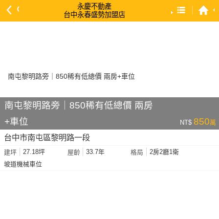
永慶不動產
台中永春盛勢加盟店
預設排序
依總價 低 → 高
依總價 高 → 低
依每坪單價 低 → 高
依降幅 高 → 低
南屯黎明路旁｜850稀有低總價 兩房
依建物坪數 大 → 小
+車位
850
NT$
萬
依土地坪數 大 → 小
台中市南屯區黎明路一段
依屋齡 小 → 大
27.18坪
33.7年
2房2廳1衛
建坪
屋齡
格局
依屋齡 大 → 小
坡道機械車位