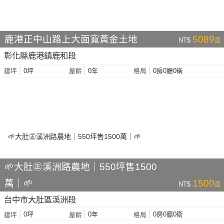
鹿港正中山路上大面寬黃金土地
5089
NT$
萬
彰化縣鹿港鎮鹿和段
0坪
0年
0房0廳0衛
建坪
屋齡
格局
🌱大肚㊣溪洲路農地｜550坪售1500
萬｜🌱
1500
NT$
萬
台中市大肚區溪洲段
0坪
0年
0房0廳0衛
建坪
屋齡
格局