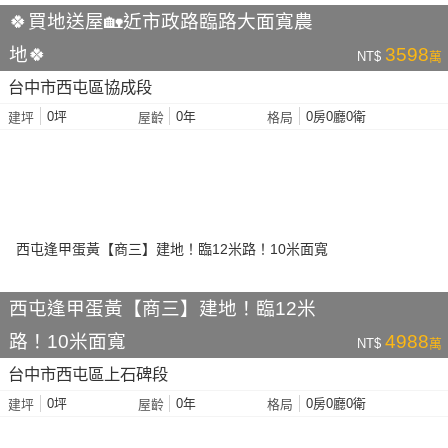
🍀買地送屋🏡近市政路臨路大面寬農
地🍀
3598
NT$
萬
台中市西屯區協成段
0坪
0年
0房0廳0衛
建坪
屋齡
格局
西屯逢甲蛋黃【商三】建地！臨12米
路！10米面寬
4988
NT$
萬
台中市西屯區上石碑段
0坪
0年
0房0廳0衛
建坪
屋齡
格局