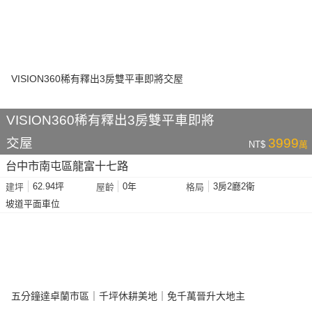
VISION360稀有釋出3房雙平車即將
交屋
3999
NT$
萬
台中市南屯區龍富十七路
62.94坪
0年
3房2廳2衛
建坪
屋齡
格局
坡道平面車位