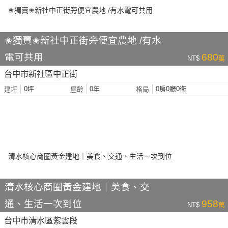
✬獨賣✬新社中正街旁便宜農地 /有水
電可共用
680
NT$
萬
台中市新社區中正街
0坪
0年
0房0廳0衛
建坪
屋齡
格局
清水核心商圈黃金建地｜美食、交
通、生活一次到位
958
NT$
萬
台中市清水區紫雲段