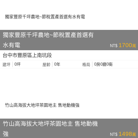
獨家豐原千坪農地~節稅置產首選有
水有電
1700
NT$
萬
台中市豐原區上南坑段
0坪
0年
0房0廳0衛
建坪
屋齡
格局
竹山高海拔大地坪茶園地主 售地動機
強
1498
NT$
萬