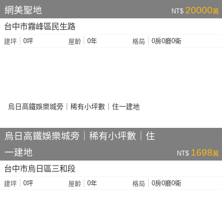
網美聖地
20000
NT$
萬
台中市霧峰區民生路
0坪
0年
0房0廳0衛
建坪
屋齡
格局
烏日高鐵娛樂城旁｜稀有小坪數｜住
一建地
1698
NT$
萬
台中市烏日區三和段
0坪
0年
0房0廳0衛
建坪
屋齡
格局