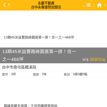
永慶不動產
台中永春盛勢加盟店
預設排序
依總價 低 → 高
依總價 高 → 低
依每坪單價 低 → 高
依降幅 高 → 低
13期45米益豐路綠園道第一排！住一
依建物坪數 大 → 小
之一466坪
36800
NT$
萬
依土地坪數 大 → 小
台中市南屯區楓溪段
依屋齡 小 → 大
0坪
0年
0房0廳0衛
建坪
屋齡
格局
依屋齡 大 → 小