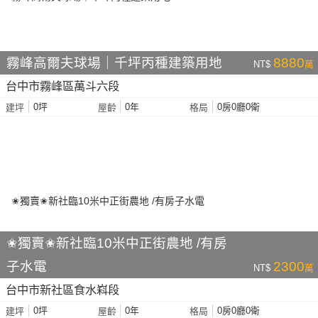
霧峰高爾夫球場｜千坪丙種建築用地
8880
NT$
萬
台中市霧峰區萬斗六段
0坪
0年
0房0廳0衛
建坪
屋齡
格局
✬獨賣✬新社臨10米中正街農地 /有房
子水電
2300
NT$
萬
台中市新社區食水嵙段
0坪
0年
0房0廳0衛
建坪
屋齡
格局