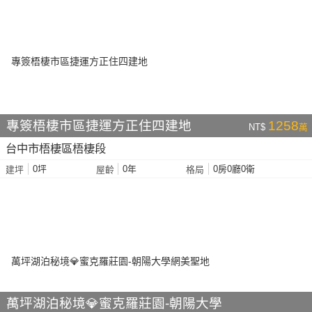
專簽梧棲市區捷運方正住四建地
1258
NT$
萬
台中市梧棲區梧棲段
0坪
0年
0房0廳0衛
建坪
屋齡
格局
萬坪湖泊秘境💎蜜克羅莊園-朝陽大學