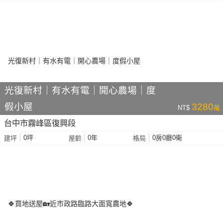
光復新村｜有水有電｜開心農場｜度
假小屋
3280
NT$
萬
台中市霧峰區復興段
0坪
0年
0房0廳0衛
建坪
屋齡
格局