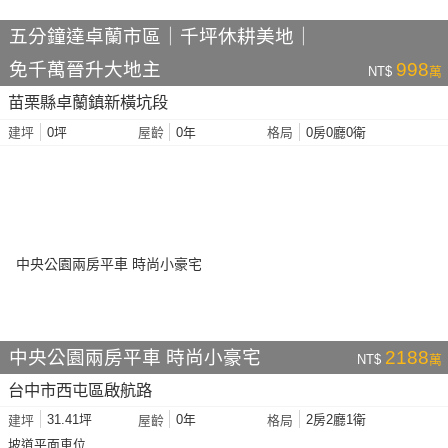
五分鐘達卓蘭市區｜千坪休耕美地｜
免千萬晉升大地主
998
NT$
萬
苗栗縣卓蘭鎮新橫坑段
0坪
0年
0房0廳0衛
建坪
屋齡
格局
中央公園兩房平車 時尚小豪宅
2188
NT$
萬
台中市西屯區啟航路
31.41坪
0年
2房2廳1衛
建坪
屋齡
格局
坡道平面車位