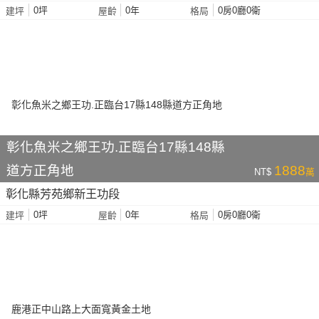
0坪
0年
0房0廳0衛
建坪
屋齡
格局
彰化魚米之鄉王功.正臨台17縣148縣
道方正角地
1888
NT$
萬
彰化縣芳苑鄉新王功段
0坪
0年
0房0廳0衛
建坪
屋齡
格局