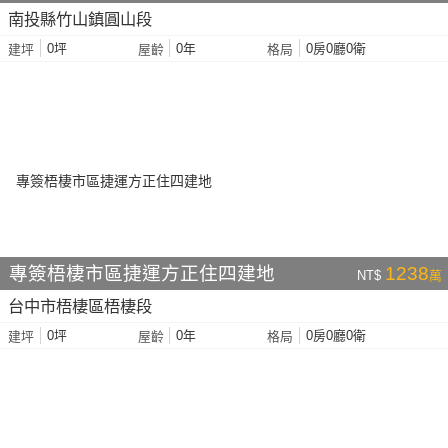
南投縣竹山鎮圓山段
0坪
0年
0房0廳0衛
建坪
屋齡
格局
專簽梧棲市區捷運方正住四建地
1238
NT$
萬
台中市梧棲區梧棲段
0坪
0年
0房0廳0衛
建坪
屋齡
格局