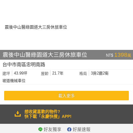
震後中山醫綠園道大三房休旅車位
1398
NT$
萬
台中市南區忠明南路
43.99坪
21.7年
3房2廳2衛
建坪
屋齡
格局
坡道機械車位
載入更多
想收藏喜歡的物件?
快下載「永慶快搜」APP!
好友獨享
好屋速報