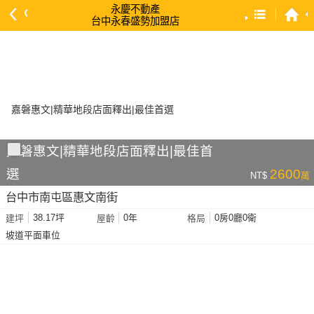
永慶不動產
台中永春盛勢加盟店
預設排序
依總價 低 → 高
依總價 高 → 低
依每坪單價 低 → 高
依降幅 高 → 低
嘉磐惠文|精華地段店面釋出|最佳首
依建物坪數 大 → 小
選
2600
NT$
萬
依土地坪數 大 → 小
台中市南屯區惠文南街
依屋齡 小 → 大
38.17坪
0年
0房0廳0衛
建坪
屋齡
格局
依屋齡 大 → 小
坡道平面車位