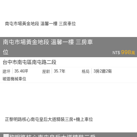
南屯市場黃金地段 溫馨一樓 三房車
位
998
NT$
萬
台中市南屯區南屯路二段
35.46坪
35.7年
3房2廳2衛
建坪
屋齡
格局
坡道機械車位