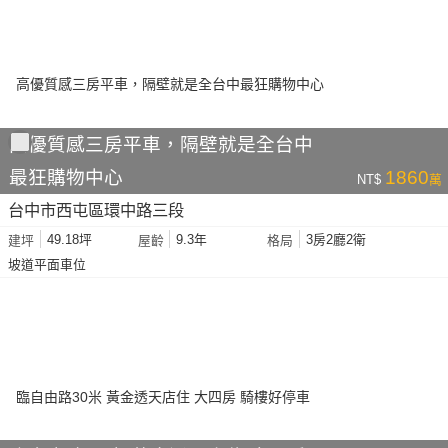
高優質感三房平車，隔壁就是全台中
最狂購物中心
1860
NT$
萬
台中市西屯區環中路三段
49.18坪
9.3年
3房2廳2衛
建坪
屋齡
格局
坡道平面車位