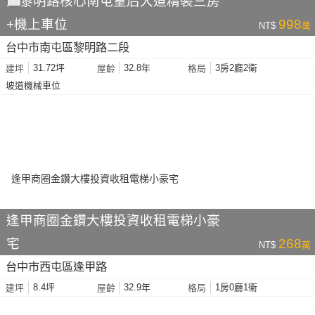
正黎明路核心南屯皇后大道精裝三房
+機上車位
998
NT$
萬
台中市南屯區黎明路二段
31.72坪
32.8年
3房2廳2衛
建坪
屋齡
格局
坡道機械車位
逢甲商圈金鑽大樓投資收租電梯小豪
宅
268
NT$
萬
台中市西屯區逢甲路
8.4坪
32.9年
1房0廳1衛
建坪
屋齡
格局