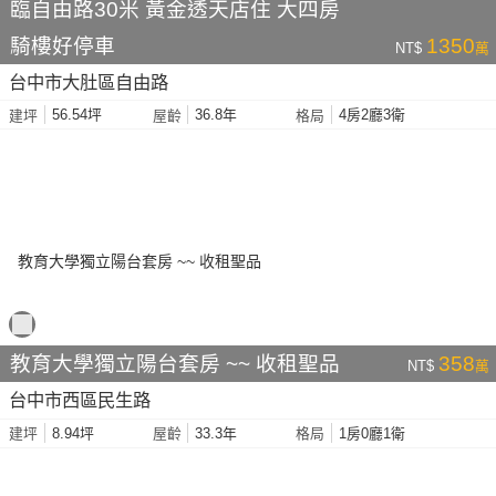
臨自由路30米 黃金透天店住 大四房
騎樓好停車
1350
NT$
萬
台中市大肚區自由路
56.54坪
36.8年
4房2廳3衛
建坪
屋齡
格局
教育大學獨立陽台套房 ~~ 收租聖品
358
NT$
萬
台中市西區民生路
8.94坪
33.3年
1房0廳1衛
建坪
屋齡
格局