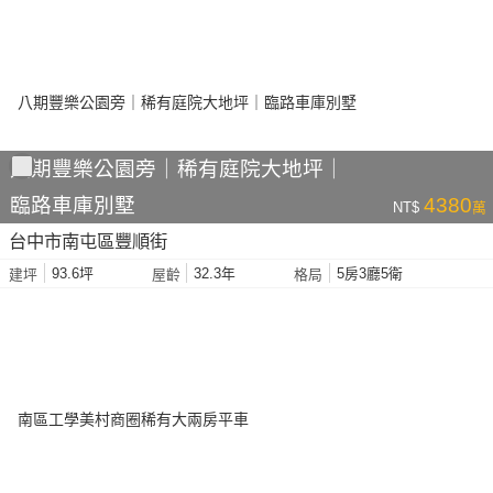
八期豐樂公園旁｜稀有庭院大地坪｜
臨路車庫別墅
4380
NT$
萬
台中市南屯區豐順街
93.6坪
32.3年
5房3廳5衛
建坪
屋齡
格局