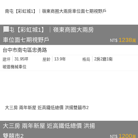
南屯【彩虹城1】｜嶺東商圈大兩房
車位面七期視野戶
1238
NT$
萬
台中市南屯區忠勇路
31.95坪
13.9年
2房2廳1衛
建坪
屋齡
格局
坡道機械車位
大三房 兩年新屋 近高鐵低總價 洪揚
雙囍市2
1200
NT$
萬