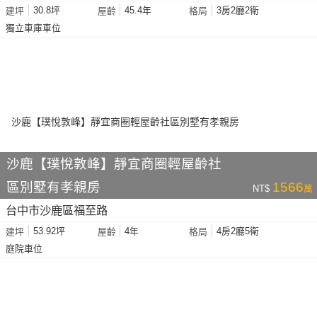
30.8坪
45.4年
3房2廳2衛
建坪
屋齡
格局
獨立車庫車位
沙鹿【璞悅敦峰】靜宜商圈輕屋齡社
區別墅有孝親房
1566
NT$
萬
台中市沙鹿區福至路
53.92坪
4年
4房2廳5衛
建坪
屋齡
格局
庭院車位