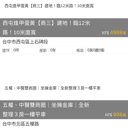
西屯逢甲蛋黃【商三】建地！臨12米
路！10米面寬
4988
NT$
萬
台中市西屯區上石碑段
0坪
0年
0房0廳0衛
建坪
屋齡
格局
五權、中醫雙商圈｜坐擁金庫｜全新
整理３房一樓平車
998
NT$
萬
台中市北區五權路