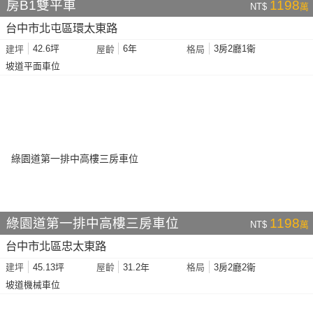
房B1雙平車
1198
NT$
萬
台中市北屯區環太東路
42.6坪
6年
3房2廳1衛
建坪
屋齡
格局
坡道平面車位
綠園道第一排中高樓三房車位
1198
NT$
萬
台中市北區忠太東路
45.13坪
31.2年
3房2廳2衛
建坪
屋齡
格局
坡道機械車位