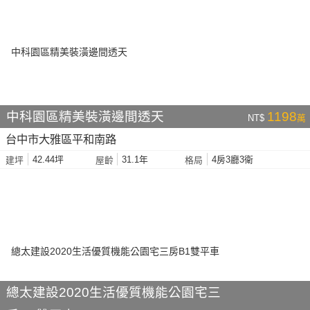
中科園區精美裝潢邊間透天
1198
NT$
萬
台中市大雅區平和南路
42.44坪
31.1年
4房3廳3衛
建坪
屋齡
格局
總太建設2020生活優質機能公園宅三