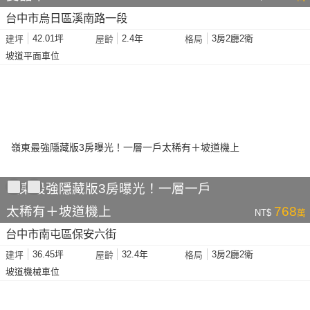
台中市烏日區溪南路一段
42.01坪
2.4年
3房2廳2衛
建坪
屋齡
格局
坡道平面車位
嶺東最強隱藏版3房曝光！一層一戶
太稀有＋坡道機上
768
NT$
萬
台中市南屯區保安六街
36.45坪
32.4年
3房2廳2衛
建坪
屋齡
格局
坡道機械車位