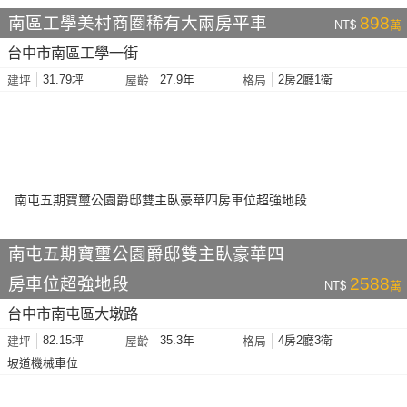
南區工學美村商圈稀有大兩房平車
898
NT$
萬
台中市南區工學一街
31.79坪
27.9年
2房2廳1衛
建坪
屋齡
格局
南屯五期寶璽公園爵邸雙主臥豪華四
房車位超強地段
2588
NT$
萬
台中市南屯區大墩路
82.15坪
35.3年
4房2廳3衛
建坪
屋齡
格局
坡道機械車位