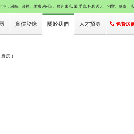
北屯，洲際、漢神、馬禮遜附近。歡迎來店/電 委賣/托售透天、別墅、華廈、
尋
實價登錄
關於我們
人才招募
免費房
子
店簡介
子
經營團隊
、廠房！
經營績效
！
服務項目