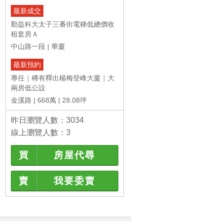
最新成交
勤益科大太子三番街電梯低總價收
租套房Ａ
中山路一段
華廈
最新預約
專任｜稀有釋出楊梅登峰大廈｜大
兩房低公設
金溪路
668萬
28.08坪
昨日瀏覽人數：3034
線上瀏覽人數：3
買
房屋代尋
賣
我要委賣