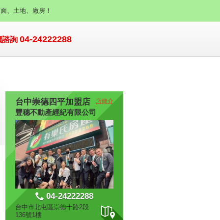
店面、土地、廠房！
04-24222288
價諮詢
台中崇德四平加盟店
店簡介
豐穗不動產經紀有限公司
04-24222288
台中市北屯區崇德十路2段
136號1樓