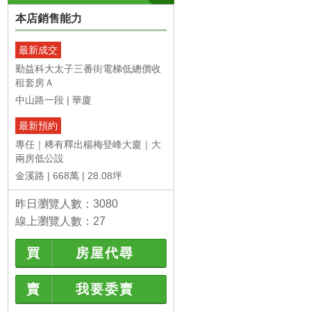
本店銷售能力
最新成交
勤益科大太子三番街電梯低總價收
租套房Ａ
中山路一段
華廈
最新預約
專任｜稀有釋出楊梅登峰大廈｜大
兩房低公設
金溪路
668萬
28.08坪
昨日瀏覽人數：3080
線上瀏覽人數：27
買
房屋代尋
賣
我要委賣