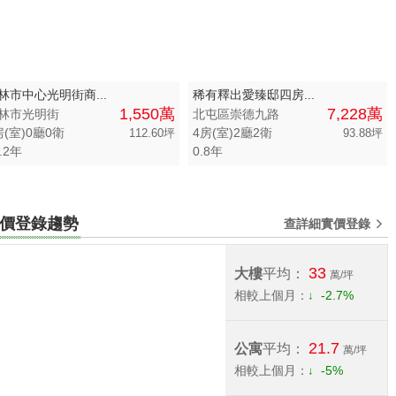
林市中心光明街商...
稀有釋出愛臻邸四房...
1,550萬
7,228萬
林市光明街
北屯區崇德九路
房(室)0廳0衛
4房(室)2廳2衛
112.60坪
93.88坪
.2年
0.8年
宅實價登錄趨勢
查詳細實價登錄
33
大樓
平均：
萬/坪
相較上個月：
-2.7%
21.7
公寓
平均：
萬/坪
相較上個月：
-5%