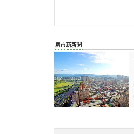
南投縣-埔里鎮
南投縣-草屯鎮
南投縣-國姓鄉
房市新新聞
彰化縣-員林市
彰化縣-社頭鄉
彰化縣-二林鎮
彰化縣-田尾鄉
苗栗縣-苑裡鎮
花蓮縣-豐濱鄉
桃園市-楊梅區
新北市-林口區