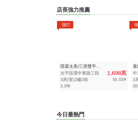
區域不限
總價不限
店長強力推薦
台中市-北屯區
500 萬以下
強打
台中市-太平區
500 萬 - 1000
台中市-南屯區
1000 萬 - 150
台中市-西屯區
1500 萬 - 200
台中市-北區
2000 萬 - 250
陞霖太美/三房雙平...
基
1,698萬
太平區環中東路三段
中
台中市-東區
2500 萬以上
3房(室)2廳2衛
3
55.33坪
3.3年
30
台中市-西區
-
台中市-大里區
台中市-清水區
今日最熱門
台中市-南區
台中市-大甲區