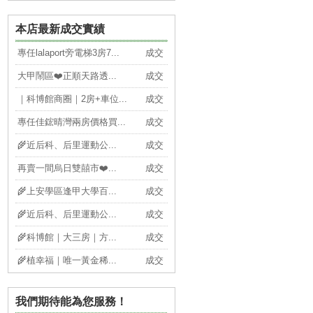
本店最新成交實績
專任lalaport旁電梯3房7...
成交
大甲鬧區❤️正順天路透...
成交
｜科博館商圈｜2房+車位...
成交
專任佳鋐晴灣兩房價格買...
成交
🌾近后科、后里運動公...
成交
再賣一間烏日雙囍市❤️...
成交
🌾上安學區逢甲大學百...
成交
🌾近后科、后里運動公...
成交
🌾科博館｜大三房｜方...
成交
🌾植幸福｜唯一黃金稀...
成交
🌾中友百貨｜一中商圈...
成交
我們期待能為您服務！
🌾別管開價|近國三新...
成交