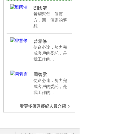
🌾賠售豐邑太原yes2+1...
成交
劉國清
希望幫每一個買
🌾南投竹山稀有釋出超...
成交
方，圓一個家的夢
想
🌾低總價透天近中興大...
成交
🌾獨家進化路低戶數低...
成交
曾意修
🌾誠售｜豐原大坪數｜...
成交
使命必達，努力完
成客戶的委託，是
🌾專賣富都匯高樓3房...
成交
我工作的...
🌾獨家專賣｜烏日高鐵...
成交
周碧雲
🌾一中中醫商圈低總價...
成交
使命必達，努力完
🌾東區旱溪夜市旁裝潢...
成交
成客戶的委託，是
我工作的...
🌾中央公園/文華高中...
成交
🌾順天緮華厝王戶別三...
成交
看更多優秀經紀人員介紹
🌾新福東街新光學區超...
成交
🌾專任寓上樂灣新光學...
成交