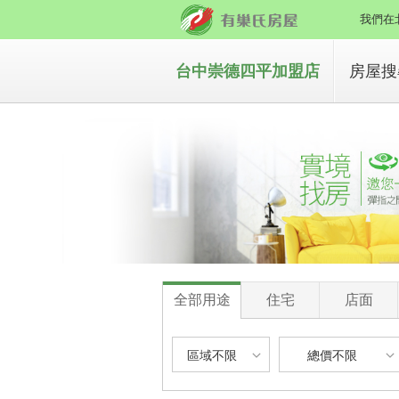
我們在
台中崇德四平加盟店
房屋搜
買房
租房
全部用途
住宅
店面
區域不限
總價不限