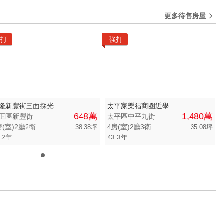
建物
土地
主+陽
更多待售房屋
坪數不限
強打
強打
 萬
20 坪以下
0 萬
20 坪 - 30 坪
0 萬
30 坪 - 40 坪
0 萬
40 坪 - 50 坪
隆新豐街三面採光...
太平家樂福商圈近學...
648萬
1,480萬
正區新豐街
太平區中平九街
50 坪以上
房(室)2廳2衛
4房(室)2廳3衛
38.38坪
35.08坪
.2年
43.3年
萬
-
坪
0