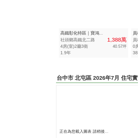
台中市-后里區
台中市-中區
高鐵彰化特區｜寶鴻...
員
台中市-外埔區
1,388萬
社頭鄉高鐵北二路
員
4房(室)2廳3衛
0
40.57坪
台中市-沙鹿區
1.9年
38
台中市-霧峰區
台中市-潭子區
台中市 北屯區 2026年7月 住
台中市-烏日區
台中市-豐原區
台中市-大雅區
南投縣-竹山鎮
正在為您載入圖表 請稍後...
南投縣-魚池鄉