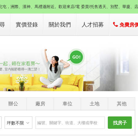
北屯，洲際、漢神、馬禮遜附近。歡迎來店/電 委賣/托售透天、別墅、華廈、
尋
實價登錄
關於我們
人才招募
免費房
子
店簡介
子
經營團隊
經營績效
服務項目
辦公
廠房
車位
土地
其他
找房子
坪數不限