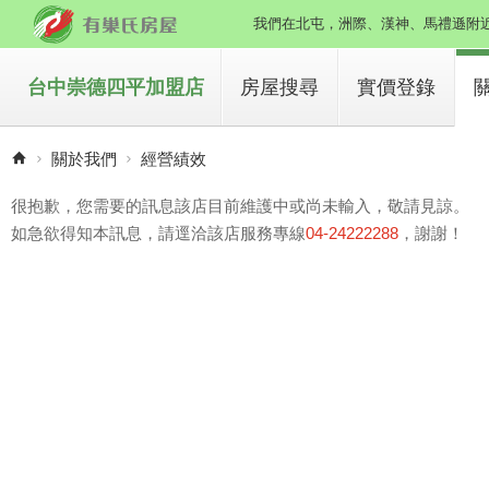
我們在北屯，洲際、漢神、馬禮遜附近
台中崇德四平加盟店
房屋搜尋
實價登錄
買房子
關於我們
經營績效
租房子
很抱歉，您需要的訊息該店目前維護中或尚未輸入，敬請見諒。
如急欲得知本訊息，請逕洽該店服務專線
04-24222288
，謝謝！