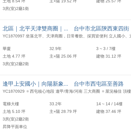
土地 8.54 坪
主+陽 19.52 坪
建物 25.57 坪
 治漢成交*西區稀有透天金店*
3房(室)2廳1衛
 柏廷成交*正五期透天店面*
北區｜北平天津雙商圈｜... 台中市北區陝西東四街
 治漢獨泡*彰化臨路漂亮農地*
 柏廷成交*西區經典日式別墅*
華廈
32.9年
3 ~ 3 / 7樓
土地 4.77 坪
主+陽 25.06 坪
建物 31.12 坪
治漢獨泡*彰化稀有土地*
3房(室)2廳2衛
 哲宏成交*台中小鎮三房平車*
逢甲上安國小｜向陽新象... 台中市西屯區至善路
 治漢獨泡*高雄稀有絕美土地*
 柏緯成交*草悟道三房平車*
電梯大樓
33.2年
14 ~ 14 / 14樓
翊林成交*微笑之心*
土地 5.10 坪
主+陽 28.79 坪
建物 37.46 坪
3房(室)2廳2衛
 治漢+翊林成交*南投精品小豪宅*
昇降平面車位