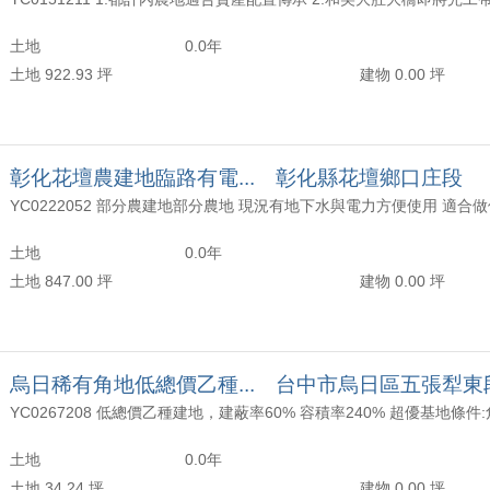
 珮禎成交*佛羅里達三房機上車位*
年以上
頂樓
含加蓋
2000 萬
30 坪 - 40 坪
土地
0.0年
 婕婕成交*南屯永春五權公益泓瑞微時代時尚兩房平車*
-
年
-
樓
-
2500 萬
40 坪 - 50 坪
土地 922.93 坪
建物 0.00 坪
 婕婕成交*由鉅不二家中樓層大4房平車*
上
50 坪以上
 文彥成交*文心森林公園兩房車位｜2年屋視野戶*
萬
-
坪
彰化花壇農建地臨路有電... 彰化縣花壇鄉口庄段
文彥成交*正新生西路15米大路旁庭院別墅X2*
土地
0.0年
 哲宏成交*低於實價登入富宇德川大三房平車A格局*
土地 847.00 坪
建物 0.00 坪
 舒巽成交*烏日高鐵特區稀有釋出四房高樓雙平車戶*
 舒駿成交*七期『精銳市政廳』超美四房三車*
烏日稀有角地低總價乙種... 台中市烏日區五張犁東
 舒駿成交*鉅虹映一彎綠大三房高樓層朝南視野戶*
 文助+舒駿成交*專任正五期萬壽公園旁次頂樓三房車位*
土地
0.0年
土地 34.24 坪
建物 0.00 坪