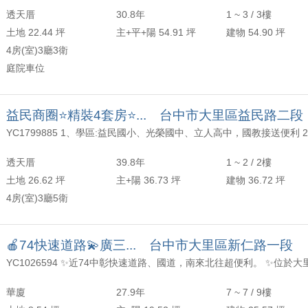
透天厝
30.8年
1 ~ 3 / 3樓
 柏廷成交*市政府捷運旁三房稀有釋出*
土地 22.44 坪
主+平+陽 54.91 坪
建物 54.90 坪
4房(室)3廳3衛
 舒駿成交*七期惠宇天青一層一戶4連號平車超大視野戶*
庭院車位
 哲宏成交*裕國天賞新光田特區臨路採光別墅*
益民商圈⭐精裝4套房⭐... 台中市大里區益民路二段
珮禎成交*11期仁美學區三房休旅車位*
 哲宏成交*專任長億城陽光區次頂樓美三房*
透天厝
39.8年
1 ~ 2 / 2樓
 治漢成交*精武商圈美四房*
土地 26.62 坪
主+陽 36.73 坪
建物 36.72 坪
4房(室)3廳5衛
 柏廷成交*精誠商圈日式庭院大地坪別墅*
 治漢成交*台中教育大學美透天*
🍎74快速道路💫廣三... 台中市大里區新仁路一段
 柏緯成交*五期4房雙平車高樓層視野戶*
華廈
27.9年
7 ~ 7 / 9樓
 治漢成交*西區稀有溫馨好宅*