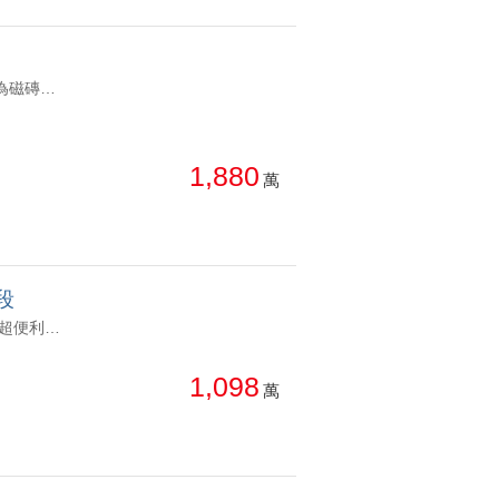
YC1870954 🔅全新完工未住，格局方正。 🔅稀有出售棟別，全室更換為磁磚地板，衛浴牆面更換明亮磁磚。 🔅基地三面臨路，還有近400坪的庭院設計，0店面規劃的單純社區。 🔅擁勤美/公益/科博館成熟完善商圈 🔅坐享西屯路門牌，鄰近台灣大道/五權路等主要交通幹道。 🔅9年國教：篤行國小/忠明完全中學 🔅 精選建材: 櫻花三機、Bosch洗碗機、主浴TOTO免治馬桶、Hansgrohe定溫龍頭、臥室太格木地板、Panasonic暖風機。西區｜勤美博館商圈｜全新未住｜富宇質青兩房平車戶 🔅全新完工未住，格局方正。 🔅稀有出售棟別，全室更換為磁磚地板，衛浴牆面更換明亮磁磚。 🔅基地三面臨路，還有近400坪的庭院設計，0店面規劃的單純社區。 🔅擁勤美/公益/科博館成熟完善商圈 🔅坐享西屯路門牌，鄰近台灣大道/五權路等主要交通幹道。 🔅9年國教：篤行國小/忠明完全中學 🔅 精選建材: 櫻花三機、Bosch洗碗機、主浴TOTO免治馬桶、Hansgrohe定溫龍頭、臥室太格木地板、Panasonic暖風機。
1,880
萬
段
YC1770514 社區低公設比 主+附32坪大空間好運用 鄰近學區 小孩接送超便利 近74快速道路 銜接南來北往交通無阻 雅典裝潢家俱家電進駐 即可入住 東山路/軍功路商圈 日常採買生活機能佳 目前有承租車位一個月租金2000元 北屯｜維斯康堤｜高樓美裝潢三房 社區低公設比 主+附32坪大空間好運用 鄰近學區 小孩接送超便利 近74快速道路 銜接南來北往交通無阻 雅典裝潢家俱家電進駐 即可入住 東山路/軍功路商圈 日常採買生活機能佳 目前有承租車位一個月租金2000元
1,098
萬