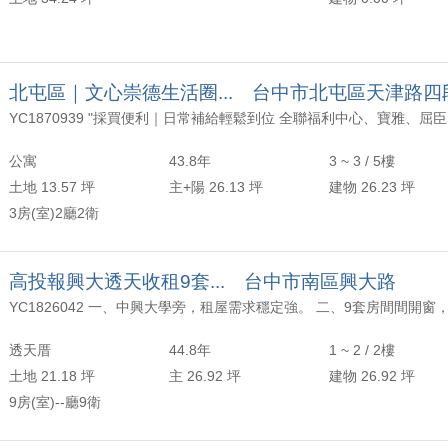
哲宏成交*凱悅VIP 三房平車*
 子洋成交*忠明綠園道輕屋齡2+1房平車露台戶*
北屯區｜文心崇德生活圈... 台中市北屯區天津路四
 婕婕+欣柔成交*專任★獨家八期南屯好市多美視野大四房平車*
 婕婕成交*一手屋主★精武車站★六米面寬活路邊透天*
公寓
43.8年
3 ~ 3 / 5樓
 治漢成交*樹孝商圈｜臨路20米屋況超讚黃金透店*
土地 13.57 坪
主+陽 26.13 坪
建物 26.23 坪
3房(室)2廳2衛
 柏廷成交*科博植物園8米活路透天*
 哲宏成交*高雄楠梓台積電旁華雄交響苑高樓三房平車稀有釋出*
高投報興大透天收租9套... 台中市南區興大路
 欣柔成交*元鈞枕草子｜八期重劃區｜豐樂公園秀泰好市多*
透天厝
44.8年
1 ~ 2 / 2樓
 婕婕成交*專任獨家臺中女中高樓層視野美三房*
土地 21.18 坪
主 26.92 坪
建物 26.92 坪
 柏廷成交*廣三摩登市|稀有特殊大坪數*
9房(室)--廳9衛
 哲宏+文彥成交*捷運文心櫻花站旁次頂樓三房首購屋*