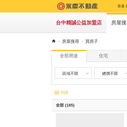
恭喜 
恭喜
台中精誠公益加盟店
房屋搜
恭喜
買房
房屋搜尋
買房子
恭喜
租房
全部用途
住宅
恭喜
恭喜
區域不限
總價不限
恭喜
區域不限
總價不限
電梯大廈
屋齡
列表
恭喜
華廈
1 年
台中市-北屯區
500 萬以下
無電梯公寓
1 年 
全部 (185)
恭喜
透天別墅
5 年 
台中市-西區
500 萬 - 1
10 年
狂賀
台中市-北區
1000 萬 - 
有車位
20 年