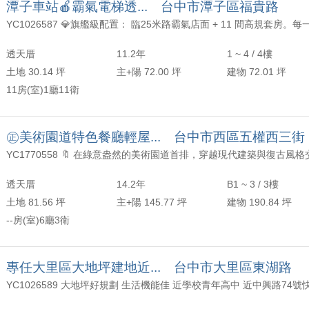
潭子車站🍎霸氣電梯透... 台中市潭子區福貴路
 文助成交＊逢甲收租機能宅*
 柏緯獨泡*員林收租機能宅*
透天厝
11.2年
1 ~ 4 / 4樓
 治漢成交*寶鴻清美高樓美視野*
土地 30.14 坪
主+陽 72.00 坪
建物 72.01 坪
11房(室)1廳11衛
治漢成交*達莉朵茉*
 柏廷成交*西屯高樓視野戶*
㊣美術園道特色餐廳輕屋... 台中市西區五權西三街
 柏廷成交*敦化公園旁三房平車朝南視野戶*
透天厝
14.2年
B1 ~ 3 / 3樓
翊林獨泡*惠宇千曦*
土地 81.56 坪
主+陽 145.77 坪
建物 190.84 坪
 柏廷成交*西區指標商辦大樓*
--房(室)6廳3衛
 治漢成交*南屯區豪華景觀視野戶*
專任大里區大地坪建地近... 台中市大里區東湖路
 治漢成交*五權西路站3房附車位捷運宅*