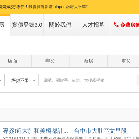
婕婕成交*專任！獨賣寶睿新湛lalaport兩房大平車*
 治漢成交*精誠商圈~三面採光朝南電梯車庫別墅~可營登戶*
尋
實價登錄3.0
關於我們
人才招募
免費房
 舒巽+婕婕成交*秒殺!專任大城活力館七期無限視野三房平車戶*
子
店簡介
 舒駿成交*專任七期三房平車高樓層雙面視野戶*
子
經營團隊
店面
辦公
廠房
車位
 珮禎成交*大墩學區-邊間三房坡道休旅車位*
經營績效
服務項目
 舒巽+婕婕成交*南屯明星大墩雙語學區精美三房+車位*
坪數不限
 舒巽成交*專任南屯昌祐品蔚三房平車次頂七期視野戶*
建物
土地
主+陽
不限
樓層不限
房數不限
 治漢+欣柔成交*精誠商圈黃金地段透天店面*
以下
低於 1 樓
1 房
坪數不限
- 5 年
1 樓
2 房
 婕婕成交*大安黃金城三房大慶雙捷宅*
- 10 年
2 - 6 樓
3 房
000 萬
20 坪以下
 - 20 年
7 - 12 樓
4 房
 治漢獨泡*精科園區6年屋美視野衛浴開窗3房平車*
專簽!近大肚和美橋都計... 台中市大肚區文昌段
1500 萬
20 坪 - 30 坪
 - 30 年
13 樓以上
5 房以上