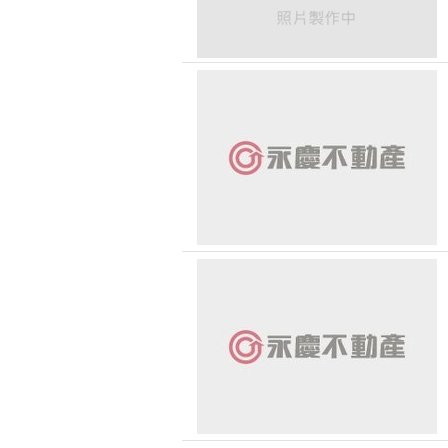
恭喜 
台中市-潭子區
恭喜
台中市-大肚區
恭喜
台中市-大雅區
台中市-龍井區
恭喜
彰化縣-花壇鄉
恭喜
新北市-金山區
恭喜
南投縣-草屯鎮
恭喜
基隆市-安樂區
恭喜
狂賀
恭喜
狂賀