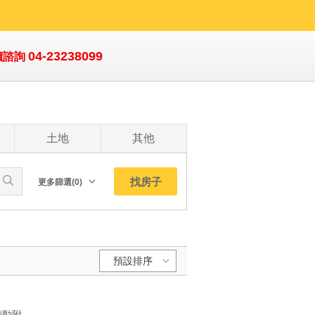
04-23238099
價諮詢
土地
其他
找房子
更多篩選(0)
朝向北
南
西
預設排序
東
東北
預設排序:
東南
YC0151211 1.都計內農地適合資產配置傳承 2.和美大肚大橋即將完工帶動附近繁榮 3.地形方正適合種植目前上面栽種樟樹 4.汽車貨車可到好出入適合生產經濟價值作物好收成 5.地主誠售歡迎看地 6.節稅農地資產傳承專簽!近大肚和美橋都計內適合資產傳承大面寬美農地 1.都計內農地適合資產配置傳承 2.和美大肚大橋即將完工帶動附近繁榮 3.地形方正適合種植目前上面栽種樟樹 4.汽車貨車可到好出入適合生產經濟價值作物好收成 5.地主誠售歡迎看地 6.節稅農地資產傳承