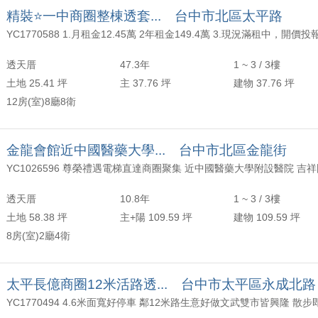
精裝⭐一中商圈整棟透套... 台中市北區太平路
 治漢獨泡*精銳錦3房平車品味住家*
 舒巽成交*專任近中科宜居國安國宅三房*
透天厝
47.3年
1 ~ 3 / 3樓
土地 25.41 坪
主 37.76 坪
建物 37.76 坪
 文助成交*惠宇上晴高樓美視野正三房雙平車*
12房(室)8廳8衛
 舒巽成交*南區國聚之邑C棟朝北三房平車*
金龍會館近中國醫藥大學... 台中市北區金龍街
 舒駿成交*夢幻誠兩房平車高鐵購物娛樂城第一排*
 舒巽成交*南屯正五權西路七期視野大三房+車位*
透天厝
10.8年
1 ~ 3 / 3樓
 欣柔成交*碧夏庭社區大坪數唯一釋出*
土地 58.38 坪
主+陽 109.59 坪
建物 109.59 坪
8房(室)2廳4衛
 柏廷成交*正八期角間日興御園花園臨路電梯別墅*
 舒駿成交*『精銳音悅廳』七期霸氣3房3衛3平車超美*
太平長億商圈12米活路透... 台中市太平區永成北路
文助成交*專簽-大陸麗格|高樓大棟距景觀戶|七期稀有釋出*