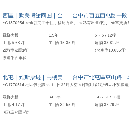
 哲宏成交*南京大廈溫馨三改二房*
西區｜勤美博館商圈｜全... 台中市西區西屯路一段
 治漢+柏緯成交＊歐夏蕾精美套房＊
 治漢成交*東興大業優質宅*
電梯大樓
1.5年
5 ~ 5 / 12樓
土地 5.68 坪
主+陽 15.35 坪
建物 33.81 坪
柏緯成交*南屯收租聖品*
2房(室)2廳1衛
(含車位10.635坪)
 治漢成交＊北區中醫收租聖品＊
坡道平面車位
 文助成交＊逢甲收租小豪宅＊三戶
北屯｜維斯康堤｜高樓美... 台中市北屯區東山路一
 哲宏+翊林聯手成交＊植物園科博館二樓公寓＊
 哲宏成交＊專簽桃園平鎮三房成家宅＊
電梯大樓
34.3年
14 ~ 14 / 16樓
土地 4.17 坪
主+陽 32.55 坪
建物 37.79 坪
 大師兄柏緯成交＊員林高中美套房＊
3房(室)2廳2衛
 大師兄柏緯成交＊惠宇大容＊