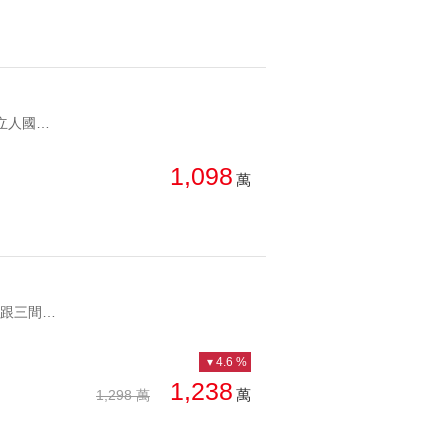
YC1870997 坐落北平、天津商圈，日常餐飲、採買皆便利 立人國小、立人國中雙學區，9年義務教育完善，短程步行即可到達 屋況有整理，房間皆有開窗，頂樓可曬衣 近中清文心捷運站，文心路、中清路兩大幹道在側，通勤便利 社區戶數單純，僅42戶，社區有門禁、垃圾子母車等基礎管理 北區｜北平天津雙商圈｜立人學區近捷運3房 坐落北平、天津商圈，日常餐飲、採買皆便利 立人國小、立人國中雙學區，9年義務教育完善，短程步行即可到達 屋況有整理，房間皆有開窗，頂樓可曬衣 近中清文心捷運站，文心路、中清路兩大幹道在側，通勤便利 社區戶數單純，僅42戶，社區有門禁、垃圾子母車等基礎管理
1,098
萬
YC1870929 🔅西屯核心地段 逢甲/青海/河南 三大商圈 🔅屋況極佳 頂樓跟三間臥室外牆防水都已重新施作完成 🔅三房格局方正 間間開窗 前後台 通風採光佳 🔅步行可達學區上安國小/至善國中 孩子教育起點就在這 🔅鄰近新光/大遠百/秋紅谷生態公園 七期市政核心 🔅74快速道路/國道一號 交通樞紐 南北往返便利逢甲上安國小｜向陽新象｜視野三房昇降平車戶 🔅西屯核心地段 逢甲/青海/河南 三大商圈 🔅屋況極佳 頂樓跟三間臥室外牆防水都已重新施作完成 🔅三房格局方正 間間開窗 前後台 通風採光佳 🔅步行可達學區上安國小/至善國中 孩子教育起點就在這 🔅鄰近新光/大遠百/秋紅谷生態公園 七期市政核心 🔅74快速道路/國道一號 交通樞紐 南北往返便利
4.6 %
1,238
萬
1,298 萬