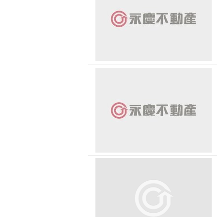
無車位
恭喜
30 
台中市-西屯區
1500 萬 - 
有無障礙空間
恭喜
台中市-南屯區
2000 萬 - 
恭喜
台中市-太平區
2500 萬以
台中市-南區
恭喜
-
台中市-大里區
恭喜 
台中市-東區
恭喜
台中市-烏日區
恭喜
台中市-中區
恭喜
台中市-沙鹿區
恭喜
台中市-豐原區
恭喜
台中市-梧棲區