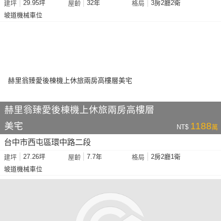
29.95坪
32年
3房2廳2衛
建坪
屋齡
格局
坡道機械車位
赫里翁臻愛後棟機上休旅兩房高樓層
美宅
1188
NT$
萬
台中市西屯區環中路二段
27.26坪
7.7年
2房2廳1衛
建坪
屋齡
格局
坡道機械車位