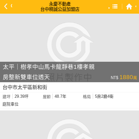
永慶不動產
台中精誠公益加盟店
預設排序
依總價 低 → 高
依總價 高 → 低
依每坪單價 低 → 高
依降幅 高 → 低
太平｜樹孝中山馬卡龍靜巷1樓孝親
依建物坪數 大 → 小
房整新雙車位透天
1880
NT$
萬
依土地坪數 大 → 小
台中市太平區新和街
依屋齡 小 → 大
29.39坪
48.7年
5房2廳4衛
建坪
屋齡
格局
依屋齡 大 → 小
庭院車位