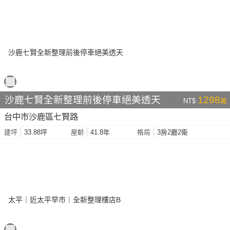
沙鹿七賢全新整理前後停車絕美透天
1298
NT$
萬
台中市沙鹿區七賢路
33.88坪
41.8年
3房2廳2衛
建坪
屋齡
格局