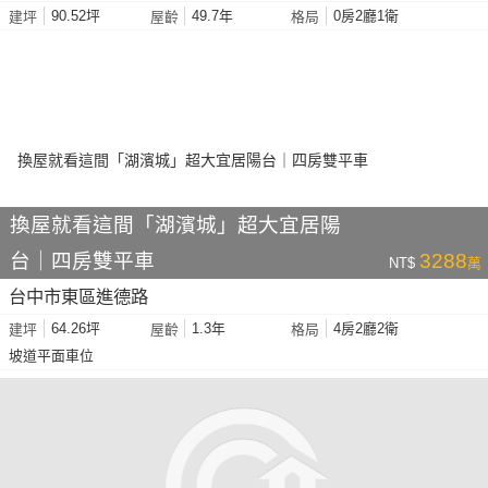
90.52坪
49.7年
0房2廳1衛
建坪
屋齡
格局
換屋就看這間「湖濱城」超大宜居陽
台｜四房雙平車
3288
NT$
萬
台中市東區進德路
64.26坪
1.3年
4房2廳2衛
建坪
屋齡
格局
坡道平面車位