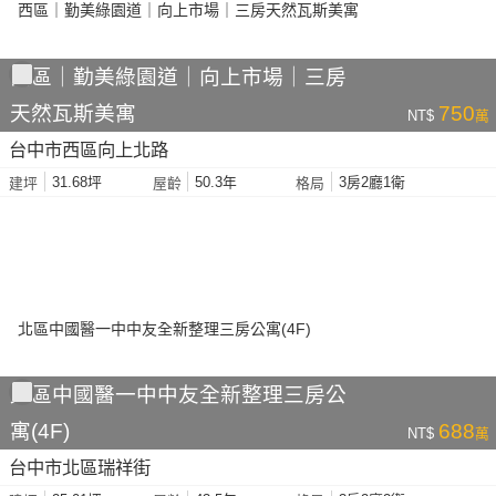
西區｜勤美綠園道｜向上市場｜三房
天然瓦斯美寓
750
NT$
萬
台中市西區向上北路
31.68坪
50.3年
3房2廳1衛
建坪
屋齡
格局
北區中國醫一中中友全新整理三房公
寓(4F)
688
NT$
萬
台中市北區瑞祥街