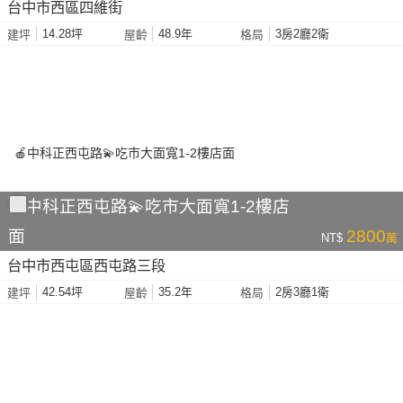
台中市西區四維街
14.28坪
48.9年
3房2廳2衛
建坪
屋齡
格局
🍎中科正西屯路💫吃市大面寬1-2樓店
面
2800
NT$
萬
台中市西屯區西屯路三段
42.54坪
35.2年
2房3廳1衛
建坪
屋齡
格局