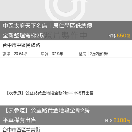
中區太府天下名店｜居仁學區低總價
全新整理電梯2房
650
NT$
萬
台中市中區民族路
23.64坪
37.9年
2房2廳1衛
建坪
屋齡
格局
【表參道】公益路黃金地段全新2房
平車稀有出售
2188
NT$
萬
台中市西區精美街