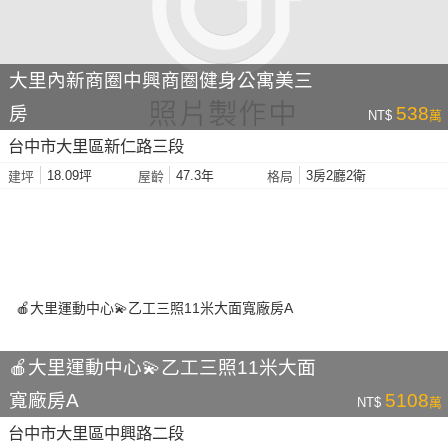
大里內新商圈中興商圈健身公寓美三
房
538
NT$
萬
台中市大里區新仁路三段
18.09坪
47.3年
3房2廳2衛
建坪
屋齡
格局
🍎大里運動中心💫乙工三照11米大面
寬廠房A
5108
NT$
萬
台中市大里區中興路二段