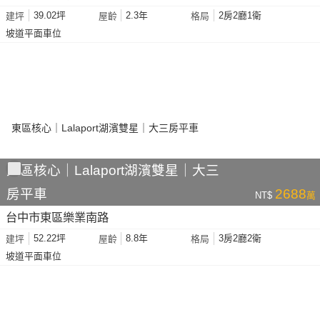
39.02坪
2.3年
2房2廳1衛
建坪
屋齡
格局
坡道平面車位
東區核心｜Lalaport湖濱雙星｜大三
房平車
2688
NT$
萬
台中市東區樂業南路
52.22坪
8.8年
3房2廳2衛
建坪
屋齡
格局
坡道平面車位