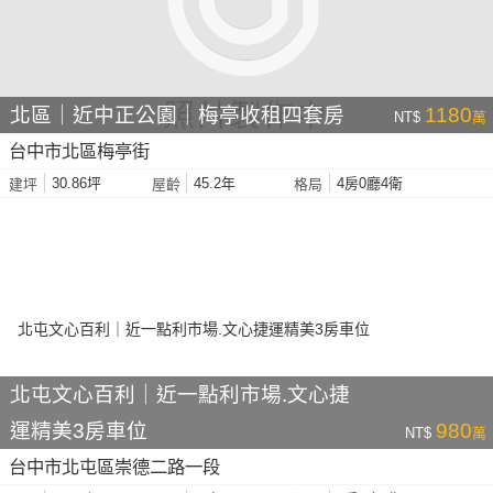
北區｜近中正公園｜梅亭收租四套房
1180
NT$
萬
台中市北區梅亭街
30.86坪
45.2年
4房0廳4衛
建坪
屋齡
格局
北屯文心百利｜近一點利市場.文心捷
運精美3房車位
980
NT$
萬
台中市北屯區崇德二路一段