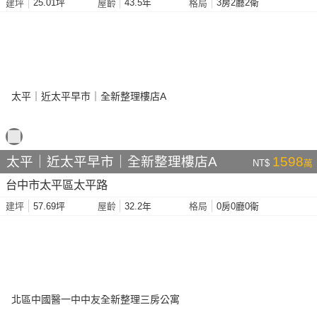
25.01坪
43.5年
3房2廳2衛
建坪
屋齡
格局
太平｜近太平早市｜全新整理樓店A
1598
NT$
萬
台中市太平區太平路
57.69坪
32.2年
0房0廳0衛
建坪
屋齡
格局