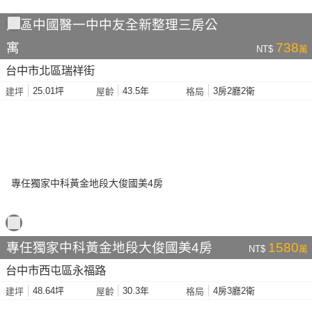
北區中國醫一中中友全新整理三房公
寓
738
NT$
萬
台中市北區瑞祥街
25.01坪
43.5年
3房2廳2衛
建坪
屋齡
格局
專任獨家中科黃金地段大俊國美4房
1580
NT$
萬
台中市西屯區永福路
48.64坪
30.3年
4房3廳2衛
建坪
屋齡
格局