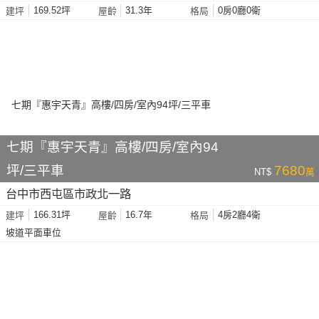
169.52坪
31.3年
0房0廳0衛
建坪
屋齡
格局
七期『惠宇天青』高樓/四房/室內94
坪/三平車
7680
NT$
萬
台中市西屯區市政北一路
166.31坪
16.7年
4房2廳4衛
建坪
屋齡
格局
坡道平面車位