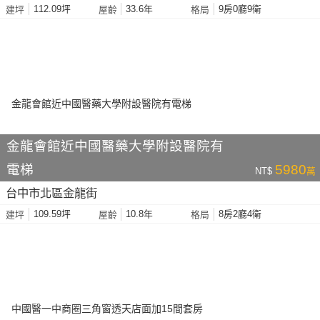
112.09坪
33.6年
9房0廳9衛
建坪
屋齡
格局
金龍會館近中國醫藥大學附設醫院有
電梯
5980
NT$
萬
台中市北區金龍街
109.59坪
10.8年
8房2廳4衛
建坪
屋齡
格局