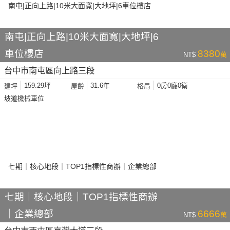
南屯|正向上路|10米大面寬|大地坪|6
車位樓店
8380
NT$
萬
台中市南屯區向上路三段
159.29坪
31.6年
0房0廳0衛
建坪
屋齡
格局
坡道機械車位
七期｜核心地段｜TOP1指標性商辦
｜企業總部
6666
NT$
萬