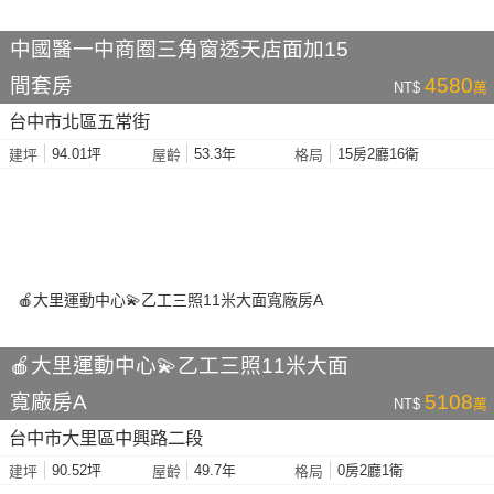
中國醫一中商圈三角窗透天店面加15
間套房
4580
NT$
萬
台中市北區五常街
94.01坪
53.3年
15房2廳16衛
建坪
屋齡
格局
🍎大里運動中心💫乙工三照11米大面
寬廠房A
5108
NT$
萬
台中市大里區中興路二段
90.52坪
49.7年
0房2廳1衛
建坪
屋齡
格局