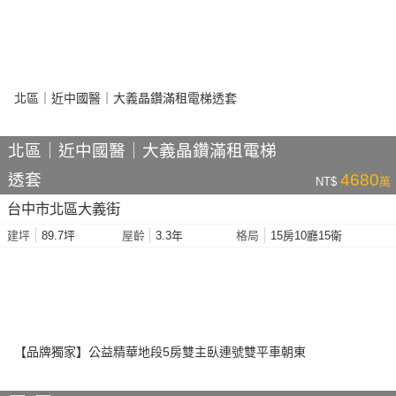
北區｜近中國醫｜大義晶鑽滿租電梯
透套
4680
NT$
萬
台中市北區大義街
89.7坪
3.3年
15房10廳15衛
建坪
屋齡
格局