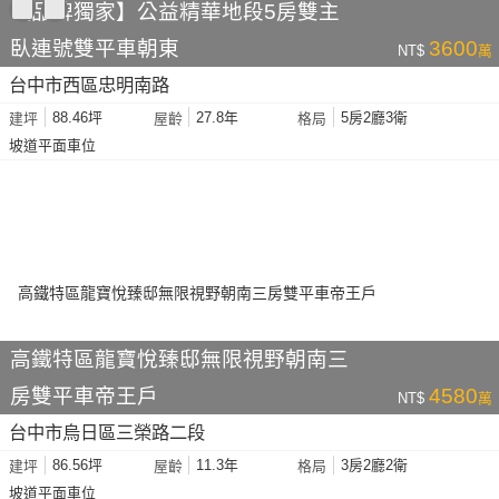
【品牌獨家】公益精華地段5房雙主
臥連號雙平車朝東
3600
NT$
萬
台中市西區忠明南路
88.46坪
27.8年
5房2廳3衛
建坪
屋齡
格局
坡道平面車位
高鐵特區龍寶悅臻邸無限視野朝南三
房雙平車帝王戶
4580
NT$
萬
台中市烏日區三榮路二段
86.56坪
11.3年
3房2廳2衛
建坪
屋齡
格局
坡道平面車位