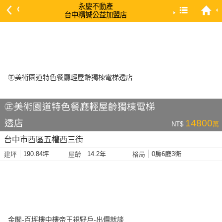
永慶不動產
台中精誠公益加盟店
預設排序
依總價 低 → 高
依總價 高 → 低
依每坪單價 低 → 高
依降幅 高 → 低
㊣美術園道特色餐廳輕屋齡獨棟電梯
依建物坪數 大 → 小
透店
14800
NT$
萬
依土地坪數 大 → 小
台中市西區五權西三街
依屋齡 小 → 大
190.84坪
14.2年
0房6廳3衛
建坪
屋齡
格局
依屋齡 大 → 小