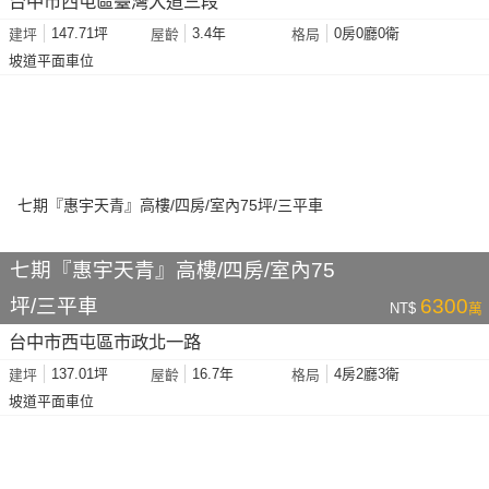
台中市西屯區臺灣大道三段
147.71坪
3.4年
0房0廳0衛
建坪
屋齡
格局
坡道平面車位
七期『惠宇天青』高樓/四房/室內75
坪/三平車
6300
NT$
萬
台中市西屯區市政北一路
137.01坪
16.7年
4房2廳3衛
建坪
屋齡
格局
坡道平面車位