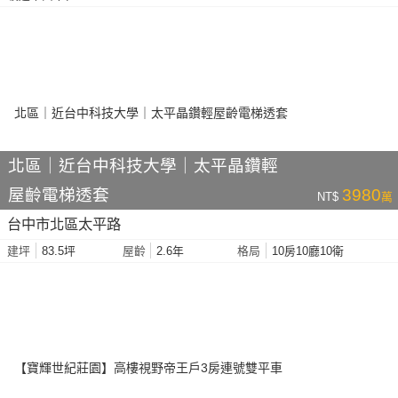
北區｜近台中科技大學｜太平晶鑽輕
屋齡電梯透套
3980
NT$
萬
台中市北區太平路
83.5坪
2.6年
10房10廳10衛
建坪
屋齡
格局