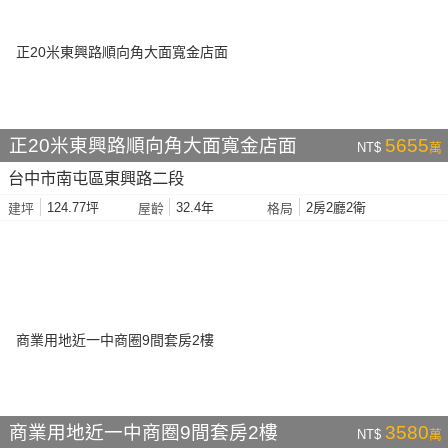
正20米東興路順向角大面寬金店面
5655
NT$
萬
台中市南屯區東興路二段
124.77坪
32.4年
2房2廳2衛
建坪
屋齡
格局
商業用地近一中商圈9間套房2樓
3580
NT$
萬