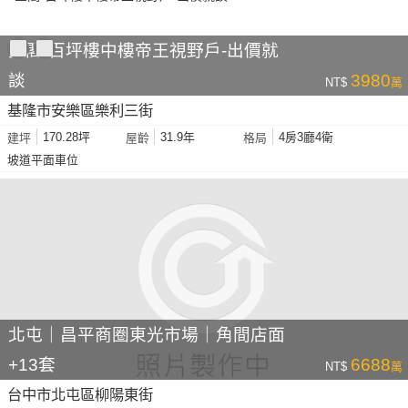
金閣-百坪樓中樓帝王視野戶-出價就
談
3980
NT$
萬
基隆市安樂區樂利三街
170.28坪
31.9年
4房3廳4衛
建坪
屋齡
格局
坡道平面車位
北屯｜昌平商圈東光市場｜角間店面
+13套
6688
NT$
萬
台中市北屯區柳陽東街