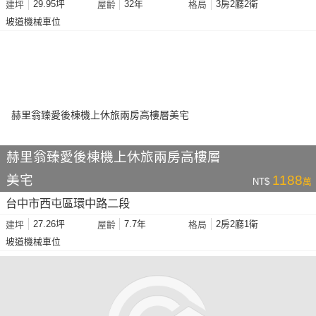
29.95坪
32年
3房2廳2衛
建坪
屋齡
格局
坡道機械車位
赫里翁臻愛後棟機上休旅兩房高樓層
美宅
1188
NT$
萬
台中市西屯區環中路二段
27.26坪
7.7年
2房2廳1衛
建坪
屋齡
格局
坡道機械車位