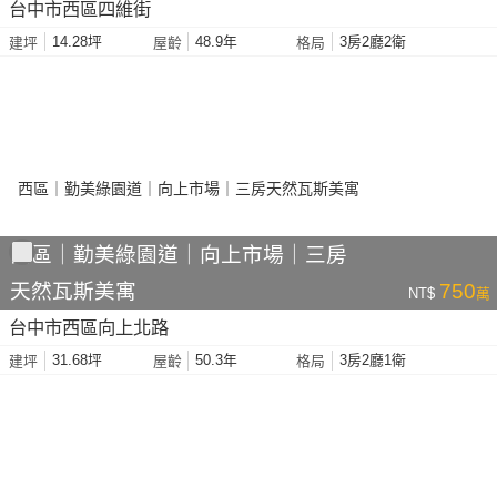
台中市西區四維街
14.28坪
48.9年
3房2廳2衛
建坪
屋齡
格局
西區｜勤美綠園道｜向上市場｜三房
天然瓦斯美寓
750
NT$
萬
台中市西區向上北路
31.68坪
50.3年
3房2廳1衛
建坪
屋齡
格局