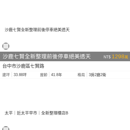
沙鹿七賢全新整理前後停車絕美透天
1298
NT$
萬
台中市沙鹿區七賢路
33.88坪
41.8年
3房2廳2衛
建坪
屋齡
格局