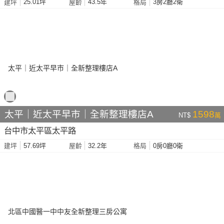
25.01坪
43.5年
3房2廳2衛
建坪
屋齡
格局
太平｜近太平早市｜全新整理樓店A
1598
NT$
萬
台中市太平區太平路
57.69坪
32.2年
0房0廳0衛
建坪
屋齡
格局