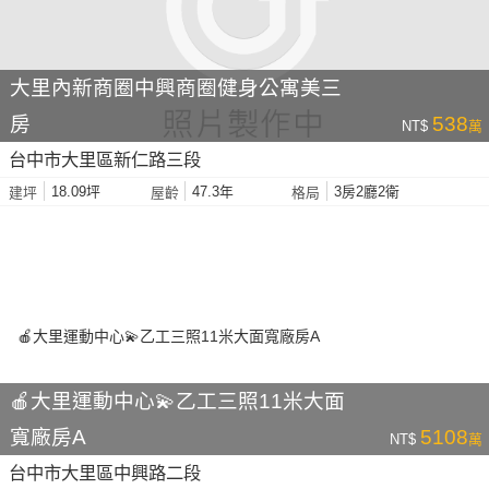
大里內新商圈中興商圈健身公寓美三
房
538
NT$
萬
台中市大里區新仁路三段
18.09坪
47.3年
3房2廳2衛
建坪
屋齡
格局
🍎大里運動中心💫乙工三照11米大面
寬廠房A
5108
NT$
萬
台中市大里區中興路二段