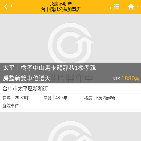
永慶不動產
台中精誠公益加盟店
預設排序
依總價 低 → 高
依總價 高 → 低
依每坪單價 低 → 高
依降幅 高 → 低
太平｜樹孝中山馬卡龍靜巷1樓孝親
依建物坪數 大 → 小
房整新雙車位透天
1880
NT$
萬
依土地坪數 大 → 小
台中市太平區新和街
依屋齡 小 → 大
29.39坪
48.7年
5房2廳4衛
建坪
屋齡
格局
依屋齡 大 → 小
庭院車位