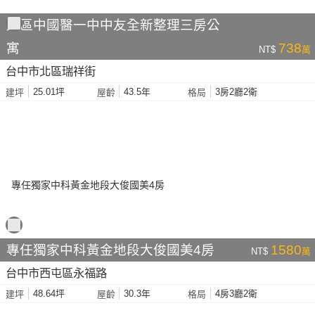
北區中國醫一中中友全新整理三房公
寓
738
NT$
萬
台中市北區瑞祥街
25.01坪
43.5年
3房2廳2衛
建坪
屋齡
格局
專任獨家中科黃金地段大俊國美4房
1580
NT$
萬
台中市西屯區永福路
48.64坪
30.3年
4房3廳2衛
建坪
屋齡
格局