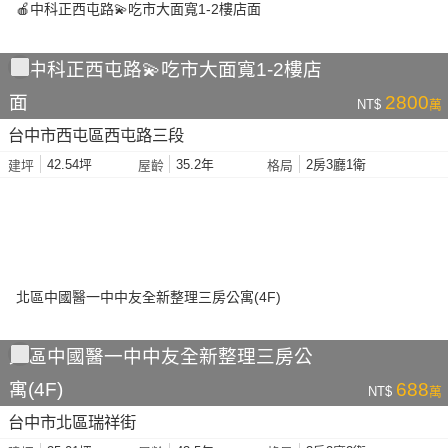
🍎中科正西屯路💫吃市大面寬1-2樓店
面
2800
NT$
萬
台中市西屯區西屯路三段
42.54坪
35.2年
2房3廳1衛
建坪
屋齡
格局
北區中國醫一中中友全新整理三房公
寓(4F)
688
NT$
萬
台中市北區瑞祥街