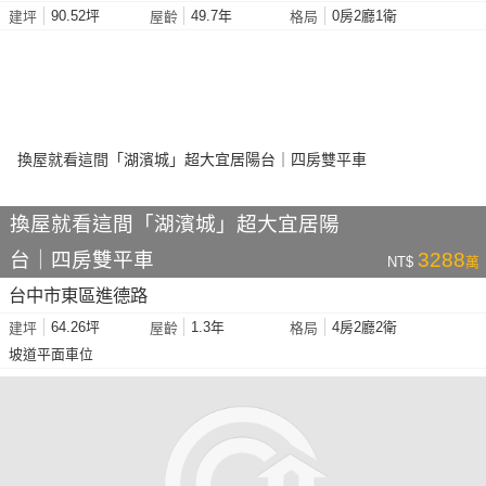
90.52坪
49.7年
0房2廳1衛
建坪
屋齡
格局
換屋就看這間「湖濱城」超大宜居陽
台｜四房雙平車
3288
NT$
萬
台中市東區進德路
64.26坪
1.3年
4房2廳2衛
建坪
屋齡
格局
坡道平面車位