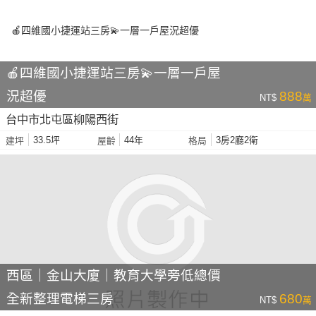
🍎四維國小捷運站三房💫一層一戶屋
況超優
888
NT$
萬
台中市北屯區柳陽西街
33.5坪
44年
3房2廳2衛
建坪
屋齡
格局
西區｜金山大廈｜教育大學旁低總價
全新整理電梯三房
680
NT$
萬