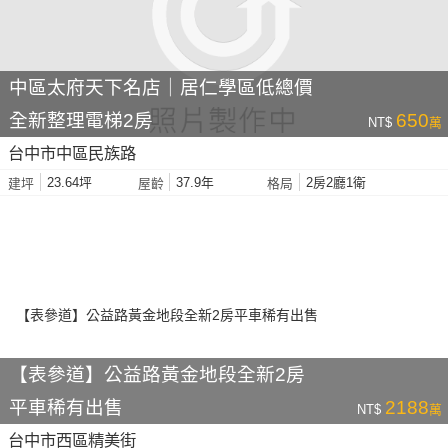
中區太府天下名店｜居仁學區低總價
全新整理電梯2房
650
NT$
萬
台中市中區民族路
23.64坪
37.9年
2房2廳1衛
建坪
屋齡
格局
【表參道】公益路黃金地段全新2房
平車稀有出售
2188
NT$
萬
台中市西區精美街