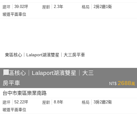
39.02坪
2.3年
2房2廳1衛
建坪
屋齡
格局
坡道平面車位
東區核心｜Lalaport湖濱雙星｜大三
房平車
2688
NT$
萬
台中市東區樂業南路
52.22坪
8.8年
3房2廳2衛
建坪
屋齡
格局
坡道平面車位