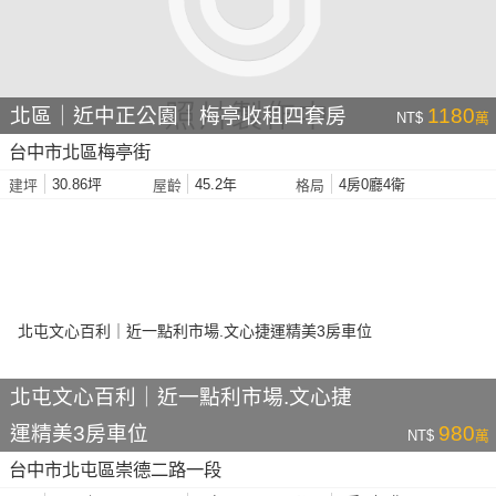
北區｜近中正公園｜梅亭收租四套房
1180
NT$
萬
台中市北區梅亭街
30.86坪
45.2年
4房0廳4衛
建坪
屋齡
格局
北屯文心百利｜近一點利市場.文心捷
運精美3房車位
980
NT$
萬
台中市北屯區崇德二路一段