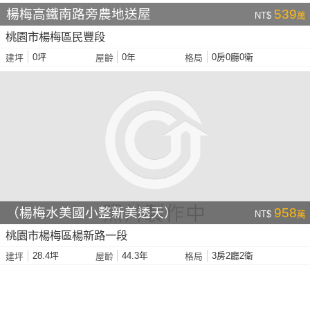
楊梅高鐵南路旁農地送屋
539
NT$
萬
桃園市楊梅區民豐段
0坪
0年
0房0廳0衛
建坪
屋齡
格局
（楊梅水美國小整新美透天）
958
NT$
萬
桃園市楊梅區楊新路一段
28.4坪
44.3年
3房2廳2衛
建坪
屋齡
格局