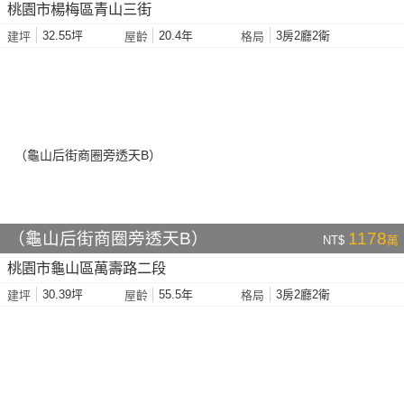
桃園市楊梅區青山三街
32.55坪
20.4年
3房2廳2衛
建坪
屋齡
格局
（龜山后街商圈旁透天B）
1178
NT$
萬
桃園市龜山區萬壽路二段
30.39坪
55.5年
3房2廳2衛
建坪
屋齡
格局