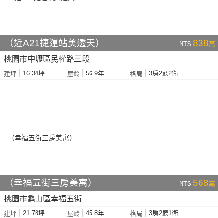
（近A21捷運站美透天）
838
NT$
萬
桃園市中壢區民權路三段
16.34坪
56.9年
3房2廳2衛
建坪
屋齡
格局
（幸福五街三房美寓）
568
NT$
萬
桃園市龜山區幸福五街
21.78坪
45.8年
3房2廳1衛
建坪
屋齡
格局