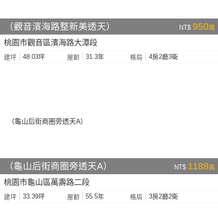
（觀音濱海路整新美透天）
950
NT$
萬
桃園市觀音區濱海路大潭段
48.03坪
31.3年
4房2廳3衛
建坪
屋齡
格局
（龜山后街商圈旁透天A）
1188
NT$
萬
桃園市龜山區萬壽路二段
33.39坪
55.5年
3房2廳2衛
建坪
屋齡
格局