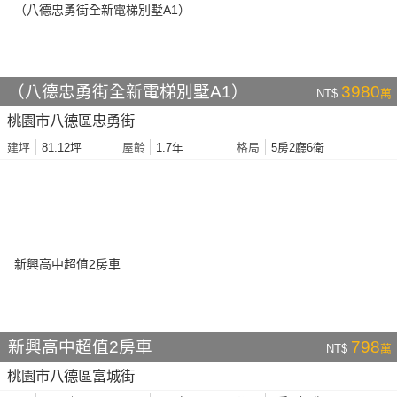
（八德忠勇街全新電梯別墅A1）
3980
NT$
萬
桃園市八德區忠勇街
81.12坪
1.7年
5房2廳6衛
建坪
屋齡
格局
新興高中超值2房車
798
NT$
萬
桃園市八德區富城街