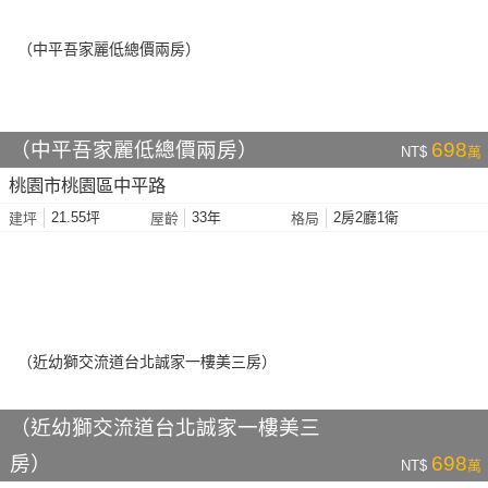
（中平吾家麗低總價兩房）
698
NT$
萬
桃園市桃園區中平路
21.55坪
33年
2房2廳1衛
建坪
屋齡
格局
（近幼獅交流道台北誠家一樓美三
房）
698
NT$
萬