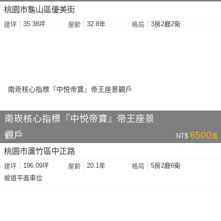
桃園市龜山區優美街
35.38坪
32.8年
3房2廳2衛
建坪
屋齡
格局
南崁核心指標『中悦帝寶』帝王座景
觀戶
8500
NT$
萬
桃園市蘆竹區中正路
196.09坪
20.1年
5房2廳6衛
建坪
屋齡
格局
坡道平面車位