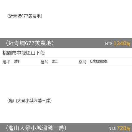
（近青埔677美農地）
1340
NT$
萬
桃園市中壢區山下段
0坪
0年
0房0廳0衛
建坪
屋齡
格局
（龜山大景小城溫馨三房）
728
NT$
萬