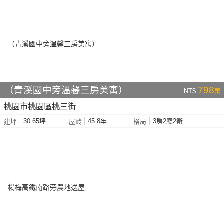
（青溪國中旁溫馨三房美寓）
798
NT$
萬
桃園市桃園區桃三街
30.65坪
45.8年
3房2廳2衛
建坪
屋齡
格局