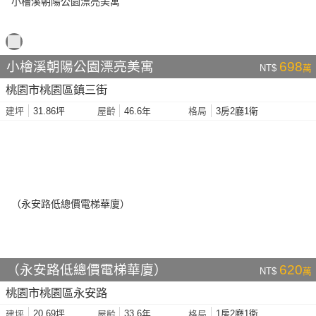
小檜溪朝陽公園漂亮美寓
698
NT$
萬
桃園市桃園區鎮三街
31.86坪
46.6年
3房2廳1衛
建坪
屋齡
格局
（永安路低總價電梯華廈）
620
NT$
萬
桃園市桃園區永安路
20.69坪
33.6年
1房2廳1衛
建坪
屋齡
格局