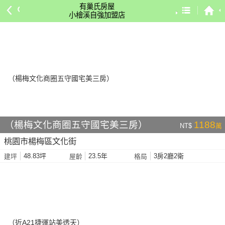
有巢氏房屋
小檜溪自強加盟店
預設排序
依總價 低 → 高
依總價 高 → 低
依每坪單價 低 → 高
依降幅 高 → 低
依建物坪數 大 → 小
（楊梅文化商圈五守國宅美三房）
1188
NT$
萬
依土地坪數 大 → 小
桃園市楊梅區文化街
依屋齡 小 → 大
48.83坪
23.5年
3房2廳2衛
建坪
屋齡
格局
依屋齡 大 → 小