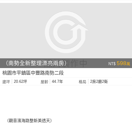
（南勢全新整理漂亮兩房）
598
NT$
萬
桃園市平鎮區中豐路南勢二段
20.62坪
44.7年
2房2廳2衛
建坪
屋齡
格局