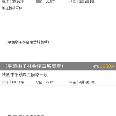
30.92坪
30.8年
2房2廳1衛
建坪
屋齡
格局
坡道機械車位
（平鎮獅子林金陵華城美墅）
1650
NT$
萬
桃園市平鎮區金陵路三段
69.11坪
29.8年
4房2廳3衛
建坪
屋齡
格局