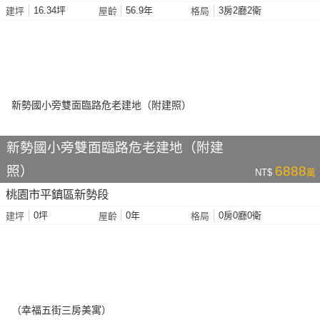
16.34坪
56.9年
3房2廳2衛
建坪
屋齡
格局
新勢國小旁雙面臨路危老建地（附建
照）
6888
NT$
萬
桃園市平鎮區新勢段
0坪
0年
0房0廳0衛
建坪
屋齡
格局