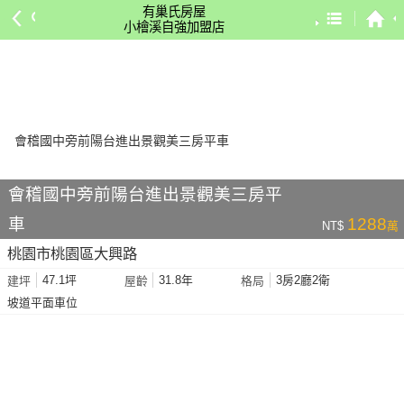
有巢氏房屋
小檜溪自強加盟店
預設排序
依總價 低 → 高
依總價 高 → 低
依每坪單價 低 → 高
依降幅 高 → 低
會稽國中旁前陽台進出景觀美三房平
依建物坪數 大 → 小
車
1288
NT$
萬
依土地坪數 大 → 小
桃園市桃園區大興路
依屋齡 小 → 大
47.1坪
31.8年
3房2廳2衛
建坪
屋齡
格局
依屋齡 大 → 小
坡道平面車位