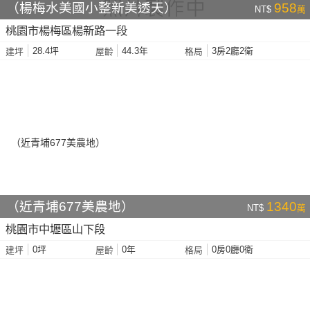
（楊梅水美國小整新美透天）
958
NT$
萬
桃園市楊梅區楊新路一段
28.4坪
44.3年
3房2廳2衛
建坪
屋齡
格局
（近青埔677美農地）
1340
NT$
萬
桃園市中壢區山下段
0坪
0年
0房0廳0衛
建坪
屋齡
格局