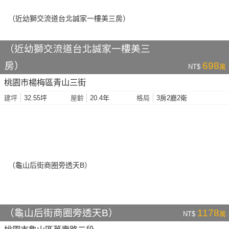
（近幼獅交流道台北誠家一樓美三
房）
698
NT$
萬
桃園市楊梅區青山三街
32.55坪
20.4年
3房2廳2衛
建坪
屋齡
格局
（龜山后街商圈旁透天B）
1178
NT$
萬