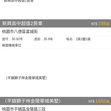
新興高中超值2房車
798
NT$
萬
桃園市八德區富城街
30.92坪
30.8年
2房2廳1衛
建坪
屋齡
格局
坡道機械車位
（平鎮獅子林金陵華城美墅）
1650
NT$
萬
桃園市平鎮區金陵路三段