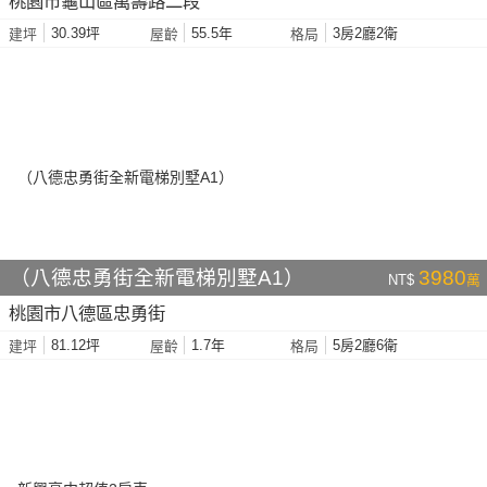
桃園市龜山區萬壽路二段
30.39坪
55.5年
3房2廳2衛
建坪
屋齡
格局
（八德忠勇街全新電梯別墅A1）
3980
NT$
萬
桃園市八德區忠勇街
81.12坪
1.7年
5房2廳6衛
建坪
屋齡
格局