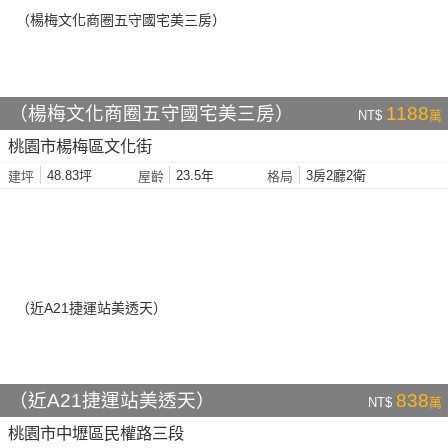
（楊梅文化商圈五守國宅美三房）
1188
NT$
萬
桃園市楊梅區文化街
48.83坪
23.5年
3房2廳2衛
建坪
屋齡
格局
（近A21捷運站美透天）
838
NT$
萬
桃園市中壢區民權路三段