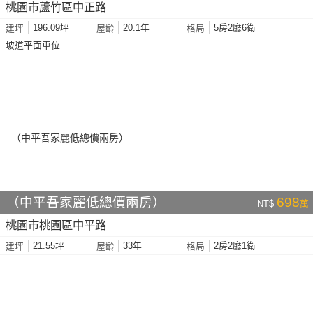
桃園市蘆竹區中正路
196.09坪
20.1年
5房2廳6衛
建坪
屋齡
格局
坡道平面車位
（中平吾家麗低總價兩房）
698
NT$
萬
桃園市桃園區中平路
21.55坪
33年
2房2廳1衛
建坪
屋齡
格局