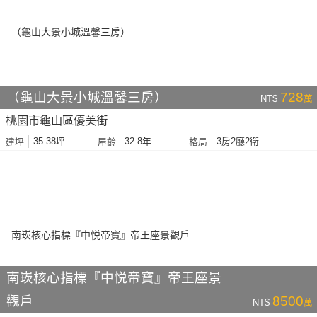
（龜山大景小城溫馨三房）
728
NT$
萬
桃園市龜山區優美街
35.38坪
32.8年
3房2廳2衛
建坪
屋齡
格局
南崁核心指標『中悦帝寶』帝王座景
觀戶
8500
NT$
萬