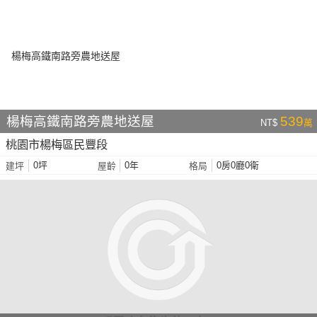
楊梅高鐵南路旁農地送屋
539
NT$
萬
桃園市楊梅區民豐段
0坪
0年
0房0廳0衛
建坪
屋齡
格局