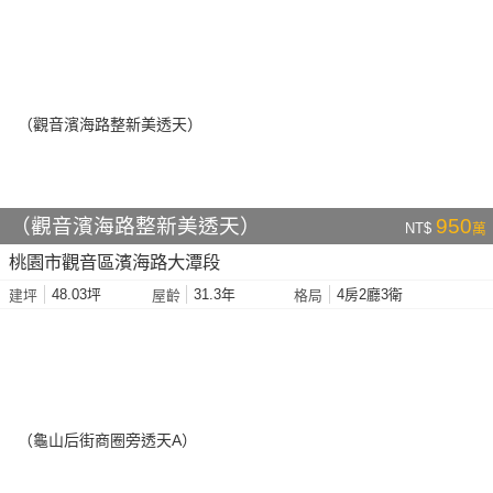
（觀音濱海路整新美透天）
950
NT$
萬
桃園市觀音區濱海路大潭段
48.03坪
31.3年
4房2廳3衛
建坪
屋齡
格局