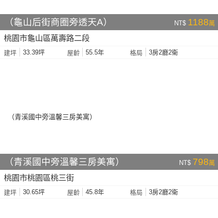
（龜山后街商圈旁透天A）
1188
NT$
萬
桃園市龜山區萬壽路二段
33.39坪
55.5年
3房2廳2衛
建坪
屋齡
格局
（青溪國中旁溫馨三房美寓）
798
NT$
萬
桃園市桃園區桃三街
30.65坪
45.8年
3房2廳2衛
建坪
屋齡
格局