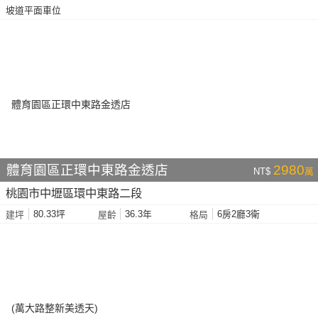
坡道平面車位
體育園區正環中東路金透店
2980
NT$
萬
桃園市中壢區環中東路二段
80.33坪
36.3年
6房2廳3衛
建坪
屋齡
格局