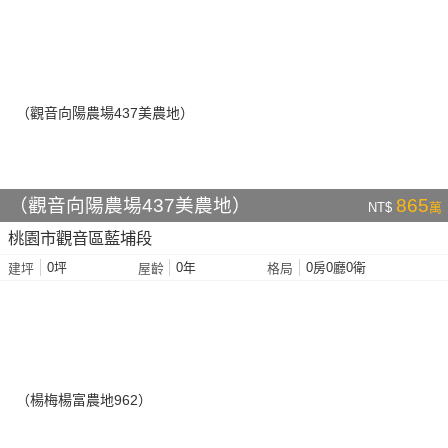
（觀音向陽農場437美農地）
865
NT$
萬
桃園市觀音區藍埔段
0坪
0年
0房0廳0衛
建坪
屋齡
格局