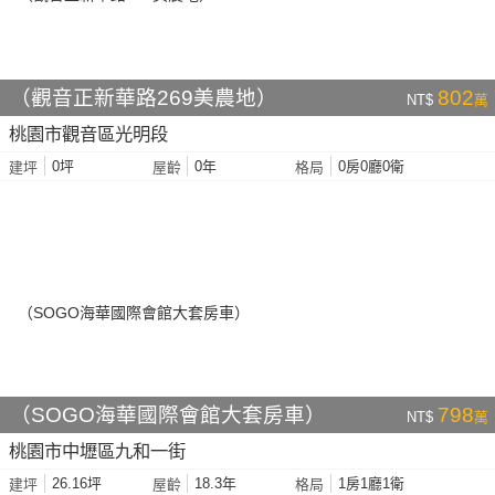
（觀音正新華路269美農地）
802
NT$
萬
桃園市觀音區光明段
0坪
0年
0房0廳0衛
建坪
屋齡
格局
（SOGO海華國際會館大套房車）
798
NT$
萬
桃園市中壢區九和一街
26.16坪
18.3年
1房1廳1衛
建坪
屋齡
格局