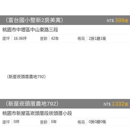
（富台國小整新2房美寓）
398
NT$
萬
桃園市中壢區中山東路三段
16.06坪
42年
2房1廳1衛
建坪
屋齡
格局
（新屋崁頭厝農地792）
1332
NT$
萬
桃園市新屋區崁頭厝段崁頭厝小段
0坪
0年
0房0廳0衛
建坪
屋齡
格局