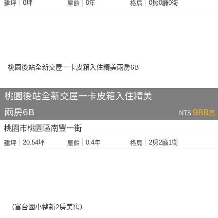
0坪
0年
0房0廳0衛
建坪
屋齡
格局
桃園後站全新交屋一卡皮箱入住精美
兩房6B
988
NT$
萬
桃園市桃園區南豐一街
20.54坪
0.4年
2房2廳1衛
建坪
屋齡
格局