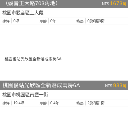
（觀音正大路703角地）
1673
NT$
萬
桃園市觀音區上大段
0坪
0年
0房0廳0衛
建坪
屋齡
格局
桃園後站光欣匯全新落成兩房6A
933
NT$
萬
桃園市桃園區南豐一街
19.4坪
0.4年
2房2廳1衛
建坪
屋齡
格局