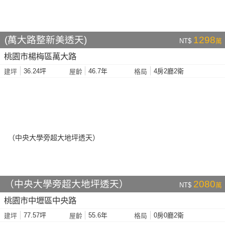
(萬大路整新美透天)
1298
NT$
萬
桃園市楊梅區萬大路
36.24坪
46.7年
4房2廳2衛
建坪
屋齡
格局
（中央大學旁超大地坪透天）
2080
NT$
萬
桃園市中壢區中央路
77.57坪
55.6年
0房0廳2衛
建坪
屋齡
格局