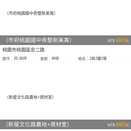
（市府桃園國中旁整新美寓）
860
NT$
萬
桃園市桃園區忠二路
20.36坪
48年
2房2廳2衛
建坪
屋齡
格局
（新屋文化路農地+資材室）
880
NT$
萬