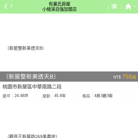
有巢氏房屋
小檜溪自強加盟店
預設排序
依總價 低 → 高
依總價 高 → 低
依每坪單價 低 → 高
依降幅 高 → 低
依建物坪數 大 → 小
（新屋整新美透天B）
758
NT$
萬
依土地坪數 大 → 小
桃園市新屋區中華南路二段
依屋齡 小 → 大
24.48坪
45.8年
4房3廳3衛
建坪
屋齡
格局
依屋齡 大 → 小