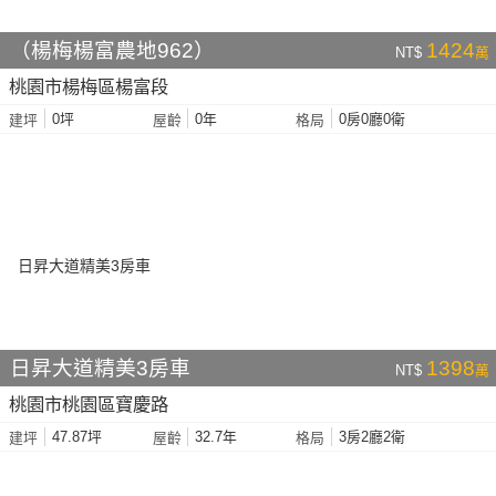
（楊梅楊富農地962）
1424
NT$
萬
桃園市楊梅區楊富段
0坪
0年
0房0廳0衛
建坪
屋齡
格局
日昇大道精美3房車
1398
NT$
萬
桃園市桃園區寶慶路
47.87坪
32.7年
3房2廳2衛
建坪
屋齡
格局