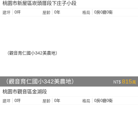
桃園市新屋區崁頭厝段下庄子小段
0坪
0年
0房0廳0衛
建坪
屋齡
格局
（觀音育仁國小342美農地）
815
NT$
萬
桃園市觀音區金湖段
0坪
0年
0房0廳0衛
建坪
屋齡
格局