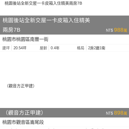
桃園後站全新交屋一卡皮箱入住精美
兩房7B
988
NT$
萬
桃園市桃園區南豐一街
20.54坪
0.4年
2房2廳1衛
建坪
屋齡
格局
（觀音方正甲建）
898
NT$
萬
桃園市觀音區崙尾段