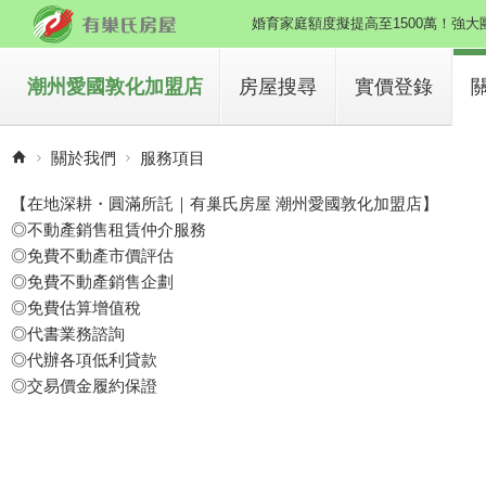
婚育家庭額度擬提高至1500萬！強
別讓財產變死產！強大團隊專辦複雜
潮州愛國敦化加盟店
房屋搜尋
實價登錄
聚焦強銷區域，精準成交！擴大招募
買房子
關於我們
服務項目
擔心年齡、年收入卡關無法貸款？深
租房子
【在地深耕・圓滿所託｜有巢氏房屋 潮州愛國敦化加盟店】
年收、年齡、總價首度排富限制！想
◎不動產銷售租賃仲介服務
◎免費不動產市價評估
◎免費不動產銷售企劃
◎免費估算增值稅
◎代書業務諮詢
◎代辦各項低利貸款
◎交易價金履約保證