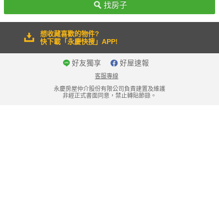
找房子
想收藏喜歡的物件?
快下載「永慶快搜」APP!
好友獨享
好屋速報
客服專線
永慶房屋仲介股份有限公司負責建置及維護
非經正式書面同意，禁止轉貼節錄。