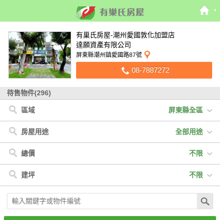
有巢氏房屋-潮州愛國敦化加盟店
達願資產有限公司
屏東縣潮州鎮愛國路87號
08-7887272
待售物件(296)
區域
屏東縣全區
屏東縣
< 屏東縣
< 高雄市
< 苗栗縣
< 台南市
高雄市
潮州鎮
三民區
大湖鄉
左鎮區
苗栗縣
內埔鄉
小港區
台南市
萬巒鄉
前鎮區
南州鄉
林園區
屏東市
大寮區
東港鎮
苓雅區
房屋用途
全部用途
恆春鎮
楠梓區
長治鄉
旗山區
新埤鄉
橋頭區
竹田鄉
鳥松區
崁頂鄉
燕巢區
新園鄉
大樹區
高樹鄉
大社區
全部用途
住宅
店面
辦公
廠房
車位
土地
其他
總價
不限
萬丹鄉
枋寮鄉
鹽埔鄉
林邊鄉
佳冬鄉
三地門鄉
枋山鄉
不限
300萬以下
300萬-600萬
600萬-900萬
建坪
不限
九如鄉
車城鄉
900萬-1200萬
1200萬-1500萬
1500萬以上
不限
20坪以下
20坪-30坪
30坪-40坪
40坪-50坪
50坪以上