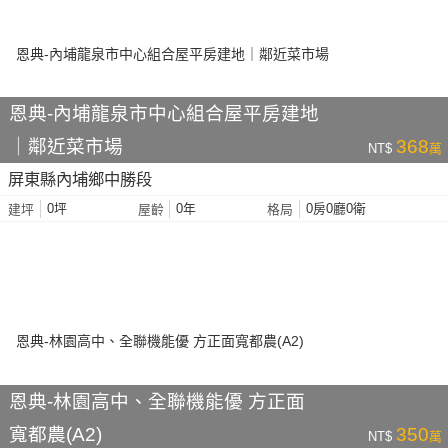
恩典-內埔龍泉市中心組合屋平房建地
｜鄰近菜市場
368
NT$
萬
屏東縣內埔鄉中勝段
0坪
0年
0房0廳0衛
建坪
屋齡
格局
恩典-林園高中、全聯機能優 方正面
寬都農(A2)
350
NT$
萬