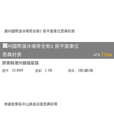
潮州國際溜冰場旁全新2 房平面車位
恩典好房
758
NT$
萬
屏東縣潮州鎮福星路
23.89坪
2.3年
2房1廳1衛
建坪
屋齡
格局