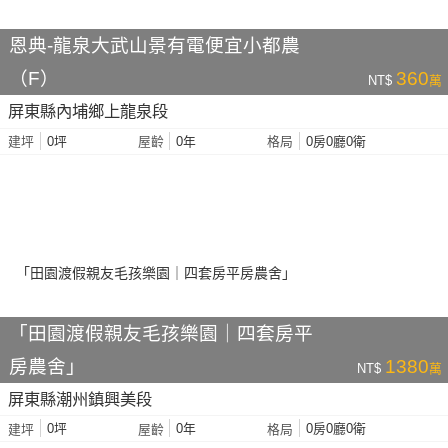
恩典-龍泉大武山景有電便宜小都農
（F）
360
NT$
萬
屏東縣內埔鄉上龍泉段
0坪
0年
0房0廳0衛
建坪
屋齡
格局
「田園渡假親友毛孩樂園｜四套房平
房農舍」
1380
NT$
萬
屏東縣潮州鎮興美段
0坪
0年
0房0廳0衛
建坪
屋齡
格局