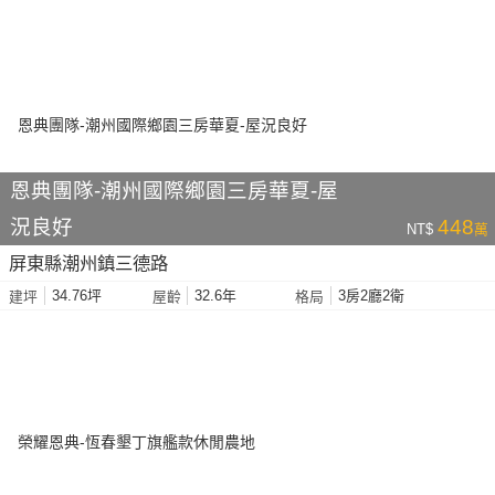
恩典團隊-潮州國際鄉園三房華夏-屋
況良好
448
NT$
萬
屏東縣潮州鎮三德路
34.76坪
32.6年
3房2廳2衛
建坪
屋齡
格局