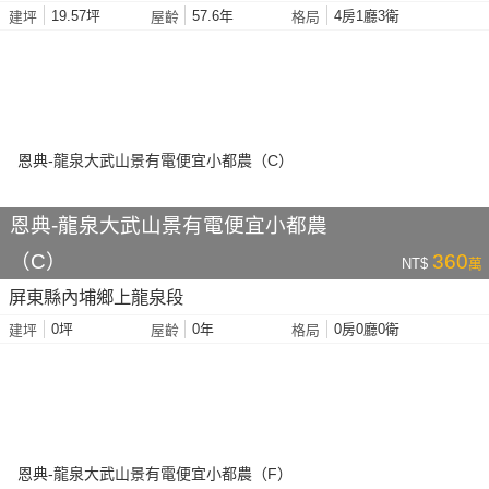
19.57坪
57.6年
4房1廳3衛
建坪
屋齡
格局
恩典-龍泉大武山景有電便宜小都農
（C）
360
NT$
萬
屏東縣內埔鄉上龍泉段
0坪
0年
0房0廳0衛
建坪
屋齡
格局