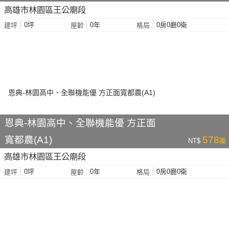
高雄市林園區王公廟段
0坪
0年
0房0廳0衛
建坪
屋齡
格局
恩典-林園高中、全聯機能優 方正面
寬都農(A1)
578
NT$
萬
高雄市林園區王公廟段
0坪
0年
0房0廳0衛
建坪
屋齡
格局