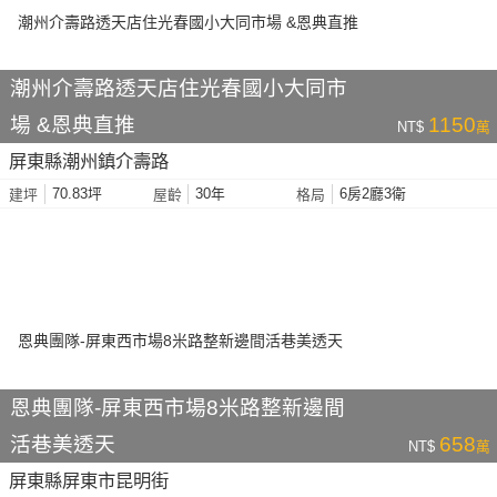
潮州介壽路透天店住光春國小大同市
場 &恩典直推
1150
NT$
萬
屏東縣潮州鎮介壽路
70.83坪
30年
6房2廳3衛
建坪
屋齡
格局
恩典團隊-屏東西市場8米路整新邊間
活巷美透天
658
NT$
萬
屏東縣屏東市昆明街