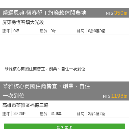
榮耀恩典-恆春墾丁旗艦款休閒農地
350
NT$
萬
屏東縣恆春鎮大光段
0坪
0年
0房0廳0衛
建坪
屋齡
格局
苓雅核心商圈住商皆宜，創業、自住
一次到位
1198
NT$
萬
高雄市苓雅區福德三路
39.26坪
31.9年
2房1廳2衛
建坪
屋齡
格局
載入更多