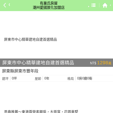
有巢氏房屋
潮州愛國敦化加盟店
預設排序
依總價 低 → 高
依總價 高 → 低
依每坪單價 低 → 高
依降幅 高 → 低
依建物坪數 大 → 小
屏東市中心精華建地自建首選精品
1298
NT$
萬
依土地坪數 大 → 小
屏東縣屏東市豐年段
依屋齡 小 → 大
0坪
0年
0房0廳0衛
建坪
屋齡
格局
依屋齡 大 → 小