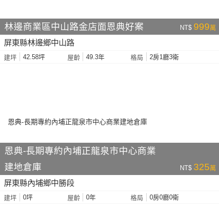
林邊商業區中山路金店面恩典好案
999
NT$
萬
屏東縣林邊鄉中山路
42.58坪
49.3年
2房1廳3衛
建坪
屋齡
格局
恩典-長期專約內埔正龍泉市中心商業
建地倉庫
325
NT$
萬
屏東縣內埔鄉中勝段
0坪
0年
0房0廳0衛
建坪
屋齡
格局