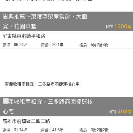
恩典推薦～東港尊榮孝親房，大面
寬，花園車墅
1300
NT$
萬
屏東縣東港鎮平和路
66.24坪
20.1年
5房2廳4衛
建坪
屋齡
格局
置產收租兩相宜，三多路商圈捷運核
心宅
498
NT$
萬
高雄市前鎮區二聖二路
31.74坪
41.3年
3房2廳2衛
建坪
屋齡
格局