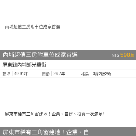
內埔超值三房附車位成家首選
598
NT$
萬
屏東縣內埔鄉光華街
49.91坪
26.7年
3房2廳2衛
建坪
屋齡
格局
屏東市稀有三角窗建地！企業、自