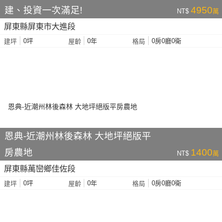
建、投資一次滿足!
4950
NT$
萬
屏東縣屏東市大進段
0坪
0年
0房0廳0衛
建坪
屋齡
格局
恩典-近潮州林後森林 大地坪絕版平
房農地
1400
NT$
萬
屏東縣萬巒鄉佳佐段
0坪
0年
0房0廳0衛
建坪
屋齡
格局