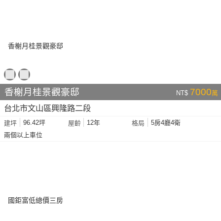
香榭月桂景觀豪邸
7000
NT$
萬
台北市文山區興隆路二段
96.42坪
12年
5房4廳4衛
建坪
屋齡
格局
兩個以上車位