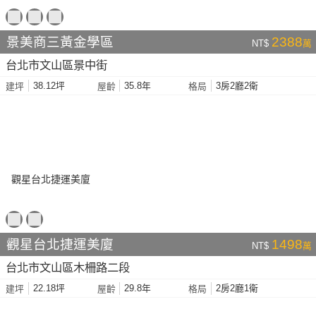
景美商三黃金學區
2388
NT$
萬
台北市文山區景中街
38.12坪
35.8年
3房2廳2衛
建坪
屋齡
格局
觀星台北捷運美廈
1498
NT$
萬
台北市文山區木柵路二段
22.18坪
29.8年
2房2廳1衛
建坪
屋齡
格局