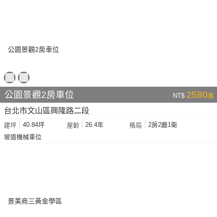
公園景觀2房車位
2580
NT$
萬
台北市文山區興隆路二段
40.84坪
26.4年
2房2廳1衛
建坪
屋齡
格局
坡道機械車位