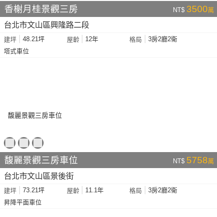
香榭月桂景觀三房
3500
NT$
萬
台北市文山區興隆路二段
48.21坪
12年
3房2廳2衛
建坪
屋齡
格局
塔式車位
馥麗景觀三房車位
5758
NT$
萬
台北市文山區景後街
73.21坪
11.1年
3房2廳2衛
建坪
屋齡
格局
昇降平面車位