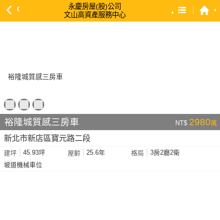
永慶房屋(股)公司
文山高資產服務中心
預設排序
依總價 低 → 高
依總價 高 → 低
依每坪單價 低 → 高
依降幅 高 → 低
依建物坪數 大 → 小
裕隆城質感三房車
2980
NT$
萬
依土地坪數 大 → 小
新北市新店區寶元路二段
依屋齡 小 → 大
45.93坪
25.6年
3房2廳2衛
建坪
屋齡
格局
依屋齡 大 → 小
坡道機械車位