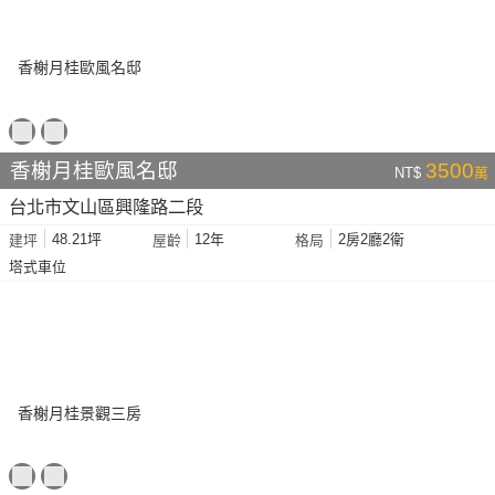
香榭月桂歐風名邸
3500
NT$
萬
台北市文山區興隆路二段
48.21坪
12年
2房2廳2衛
建坪
屋齡
格局
塔式車位