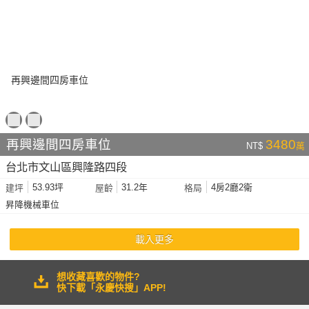
再興邊間四房車位
3480
NT$
萬
台北市文山區興隆路四段
53.93坪
31.2年
4房2廳2衛
建坪
屋齡
格局
昇降機械車位
載入更多
想收藏喜歡的物件?
快下載「永慶快搜」APP!