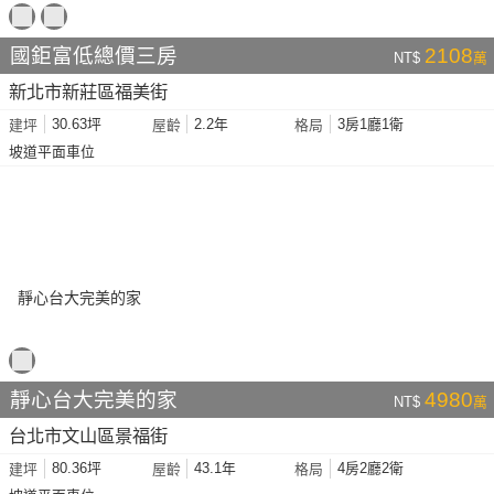
國鉅富低總價三房
2108
NT$
萬
新北市新莊區福美街
30.63坪
2.2年
3房1廳1衛
建坪
屋齡
格局
坡道平面車位
靜心台大完美的家
4980
NT$
萬
台北市文山區景福街
80.36坪
43.1年
4房2廳2衛
建坪
屋齡
格局