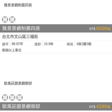
雅景景觀制震四房
6500
NT$
萬
台北市文山區三福街
88.97坪
15.9年
4房2廳3衛
建坪
屋齡
格局
兩個以上車位
歐風莊園景觀御邸
4280
NT$
萬