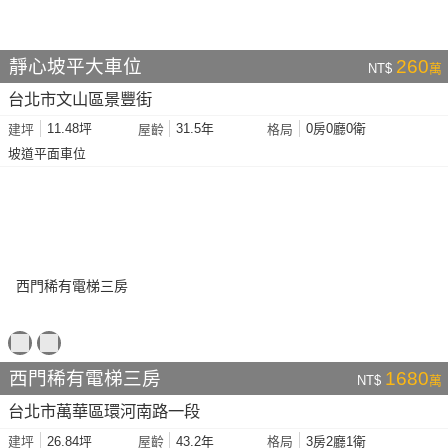
靜心坡平大車位
260
NT$
萬
台北市文山區景豐街
11.48坪
31.5年
0房0廳0衛
建坪
屋齡
格局
坡道平面車位
西門稀有電梯三房
1680
NT$
萬
台北市萬華區環河南路一段
26.84坪
43.2年
3房2廳1衛
建坪
屋齡
格局