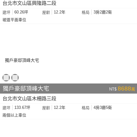
台北市文山區興隆路二段
60.26坪
12.2年
3房2廳2衛
建坪
屋齡
格局
坡道平面車位
獨戶豪邸頂峰大宅
8688
NT$
萬
台北市文山區木柵路三段
133.67坪
12.2年
4房3廳5衛
建坪
屋齡
格局
兩個以上車位