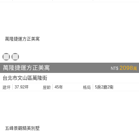
萬隆捷運方正美寓
2098
NT$
萬
台北市文山區萬隆街
37.92坪
45年
5房2廳2衛
建坪
屋齡
格局