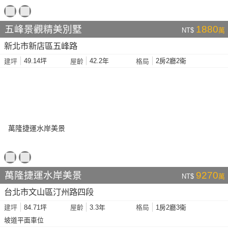
五峰景觀精美別墅
1880
NT$
萬
新北市新店區五峰路
49.14坪
42.2年
2房2廳2衛
建坪
屋齡
格局
萬隆捷運水岸美景
9270
NT$
萬
台北市文山區汀州路四段
84.71坪
3.3年
1房2廳3衛
建坪
屋齡
格局
坡道平面車位