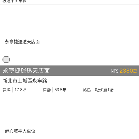
坡道平面車位
永寧捷運透天店面
2380
NT$
萬
新北市土城區永寧路
17.8坪
53.5年
0房0廳1衛
建坪
屋齡
格局