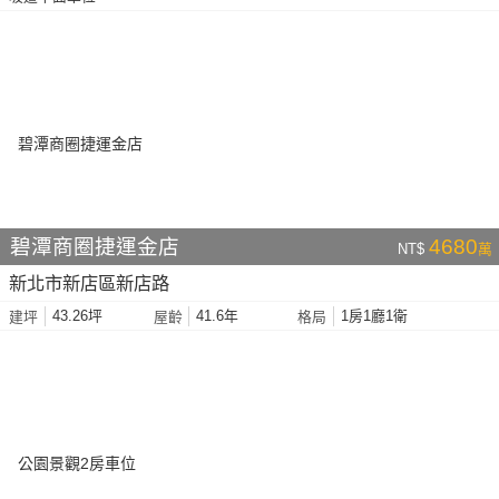
碧潭商圈捷運金店
4680
NT$
萬
新北市新店區新店路
43.26坪
41.6年
1房1廳1衛
建坪
屋齡
格局