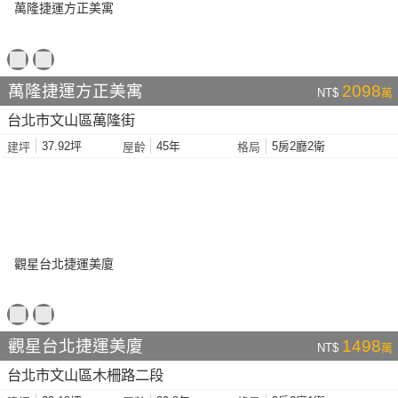
萬隆捷運方正美寓
2098
NT$
萬
台北市文山區萬隆街
37.92坪
45年
5房2廳2衛
建坪
屋齡
格局
觀星台北捷運美廈
1498
NT$
萬
台北市文山區木柵路二段