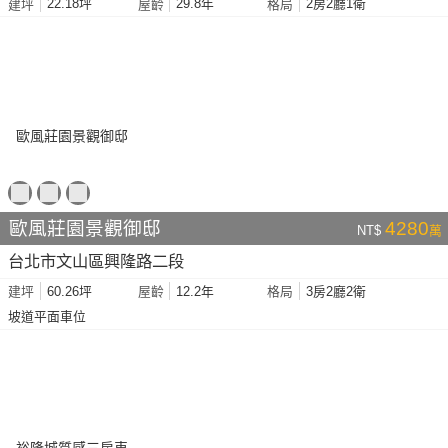
22.18坪
29.8年
2房2廳1衛
建坪
屋齡
格局
歐風莊園景觀御邸
4280
NT$
萬
台北市文山區興隆路二段
60.26坪
12.2年
3房2廳2衛
建坪
屋齡
格局
坡道平面車位