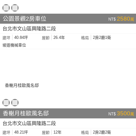
公園景觀2房車位
2580
NT$
萬
台北市文山區興隆路二段
40.84坪
26.4年
2房2廳1衛
建坪
屋齡
格局
坡道機械車位
香榭月桂歐風名邸
3500
NT$
萬
台北市文山區興隆路二段
48.21坪
12年
2房2廳2衛
建坪
屋齡
格局