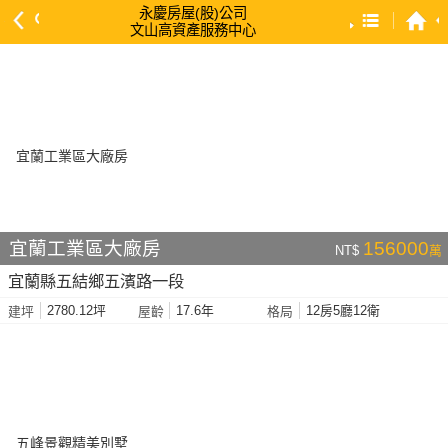
永慶房屋(股)公司
文山高資產服務中心
預設排序
依總價 低 → 高
依總價 高 → 低
依每坪單價 低 → 高
依降幅 高 → 低
依建物坪數 大 → 小
宜蘭工業區大廠房
156000
NT$
萬
依土地坪數 大 → 小
宜蘭縣五結鄉五濱路一段
依屋齡 小 → 大
2780.12坪
17.6年
12房5廳12衛
建坪
屋齡
格局
依屋齡 大 → 小