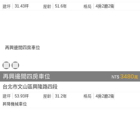
31.43坪
51.6年
4房2廳2衛
建坪
屋齡
格局
再興邊間四房車位
3480
NT$
萬
台北市文山區興隆路四段
53.93坪
31.2年
4房2廳2衛
建坪
屋齡
格局
昇降機械車位