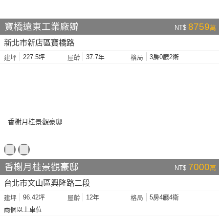
寶橋遠東工業廠辧
8759
NT$
萬
新北市新店區寶橋路
227.5坪
37.7年
3房0廳2衛
建坪
屋齡
格局
香榭月桂景觀豪邸
7000
NT$
萬
台北市文山區興隆路二段
96.42坪
12年
5房4廳4衛
建坪
屋齡
格局
兩個以上車位