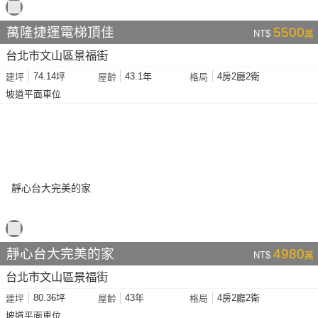
萬隆捷運電梯頂佳
5500
NT$
萬
台北市文山區景福街
74.14坪
43.1年
4房2廳2衛
建坪
屋齡
格局
坡道平面車位
靜心台大完美的家
4980
NT$
萬
台北市文山區景福街
80.36坪
43年
4房2廳2衛
建坪
屋齡
格局
坡道平面車位