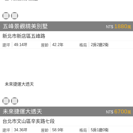
五峰景觀精美別墅
1880
NT$
萬
新北市新店區五峰路
49.14坪
42.2年
2房2廳2衛
建坪
屋齡
格局
未來捷運大透天
6700
NT$
萬
台北市文山區辛亥路七段
34.36坪
58.9年
5房1廳0衛
建坪
屋齡
格局