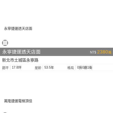
永寧捷運透天店面
2380
NT$
萬
新北市土城區永寧路
17.8坪
53.5年
0房0廳1衛
建坪
屋齡
格局