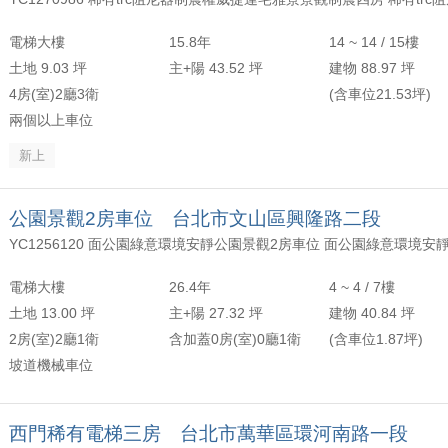
年以上
頂樓
含加蓋
2500 萬
30 坪 - 40 坪
電梯大樓
15.8年
14 ~ 14 / 15樓
-
年
-
樓
-
4000 萬
40 坪 - 50 坪
土地 9.03 坪
主+陽 43.52 坪
建物 88.97 坪
4房(室)2廳3衛
(含車位21.53坪)
上
50 坪以上
兩個以上車位
新上
萬
-
坪
公園景觀2房車位 台北市文山區興隆路二段
YC1256120 面公園綠意環境安靜公園景觀2房車位 面公園綠意環境安
電梯大樓
26.4年
4 ~ 4 / 7樓
土地 13.00 坪
主+陽 27.32 坪
建物 40.84 坪
2房(室)2廳1衛
含加蓋0房(室)0廳1衛
(含車位1.87坪)
坡道機械車位
西門稀有電梯三房 台北市萬華區環河南路一段