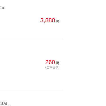
店面
3,880
萬
260
萬
(含車位價)
YC1230380 近萬隆捷運站 志清景興好學區 萬隆捷運方正美寓 近萬隆捷運站 志清景興好學區