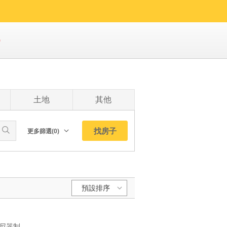
0
土地
其他
找房子
更多篩選(0)
朝向北
南
西
預設排序
東
東北
預設排序:
東南
YC1270986 稀有trc阻尼器制震權威捷運宅雅景景觀制震四房 稀有trc阻尼器制震權威捷運宅