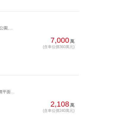
YC1273370 文山森林公園,靜心中小學首選香榭月桂景觀豪邸 文山森林公園,靜心中小學首選
7,000
萬
(含車位價360萬元)
YC1259873 低總價平面車位一手皮箱即可入住國鉅富低總價三房 低總價平面車位一手皮箱即可入住
2,108
萬
(含車位價240萬元)