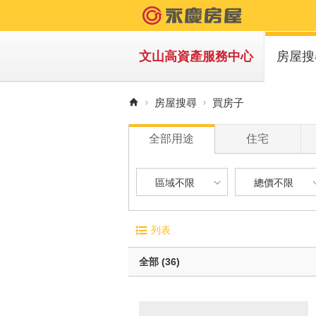
文山高資產服務中心
房屋搜
買房
房屋搜尋
買房子
租房
全部用途
住宅
區域不限
總價不限
區域不限
總價不限
電梯大廈
屋齡
列表
華廈
1 年
台北市-文山區
900 萬以下
無電梯公寓
1 年 
全部 (36)
透天別墅
5 年 
台北市-萬華區
900 萬 - 1
10 年
新北市-新店區
1200 萬 - 
有車位
20 年