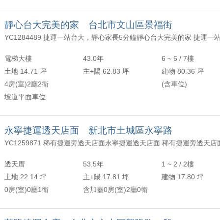
靜心台大完美的家 台北市文山區景福街
電梯大樓
43.0年
6 ~ 6 / 7樓
土地 14.71 坪
主+陽 62.83 坪
建物 80.36 坪
4房(室)2廳2衛
(含車位)
坡道平面車位
永寧捷運透天店面 新北市土城區永寧路
YC1259871 稀有捷運旁透天店面永寧捷運透天店面 稀有捷運旁透天店
透天厝
53.5年
1 ~ 2 / 2樓
土地 22.14 坪
主+陽 17.81 坪
建物 17.80 坪
0房(室)0廳1衛
含加蓋0房(室)2廳0衛