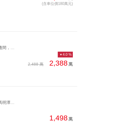
(含車位價180萬元)
YC1283935 捷運旁，邊間，優質景美學區景美商三黃金學區 捷運旁，邊間，優質景美學區
4.0 %
2,388
萬
2,488 萬
YC1271364 環狀捷運馬明潭站旁方正兩房觀星台北捷運美廈 環狀捷運馬明潭站旁方正兩房
1,498
萬