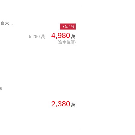
YC1284489 捷運一站台大，靜心家長5分鐘靜心台大完美的家 捷運一站台大，靜心家長5分鐘
5.7 %
4,980
萬
5,280 萬
(含車位價)
面
2,380
萬