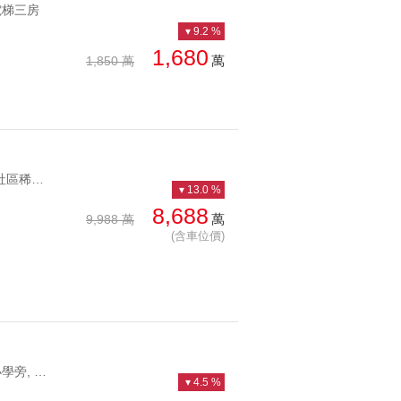
電梯三房
9.2 %
1,680
萬
1,850 萬
YC1096311 當代社區稀有一層一戶樓中樓大戶獨戶豪邸頂峰大宅 當代社區稀有一層一戶樓中樓大戶
13.0 %
8,688
萬
9,988 萬
(含車位價)
YC1200100 靜心中小學旁, 看森林公園美景歐風莊園景觀御邸 靜心中小學旁, 看森林公園美景
4.5 %