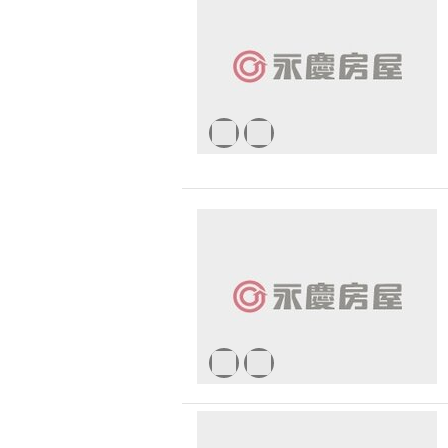
無車位
30 
新北市-土城區
1500 萬 - 
有無障礙空間
新北市-新莊區
2500 萬 - 
新北市-蘆洲區
4000 萬以
宜蘭縣-五結鄉
-