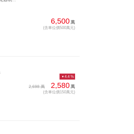
總價: 低 → 高
西北
西南
每坪單價: 低 → 高
房
6,500
萬
(含車位價500萬元)
降幅: 高 → 低
建物坪數: 大 → 小
屋齡: 小 → 大
土地坪數: 大 → 小
靜
4.4 %
2,580
萬
2,698 萬
(含車位價150萬元)