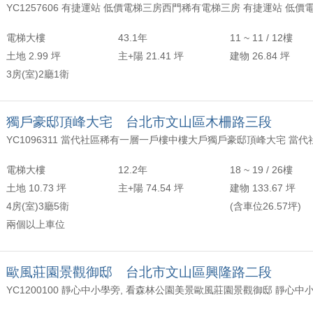
YC1257606 有捷運站 低價電梯三房西門稀有電梯三房 有捷運站 低價
電梯大樓
43.1年
11 ~ 11 / 12樓
土地 2.99 坪
主+陽 21.41 坪
建物 26.84 坪
3房(室)2廳1衛
獨戶豪邸頂峰大宅 台北市文山區木柵路三段
電梯大樓
12.2年
18 ~ 19 / 26樓
土地 10.73 坪
主+陽 74.54 坪
建物 133.67 坪
4房(室)3廳5衛
(含車位26.57坪)
兩個以上車位
歐風莊園景觀御邸 台北市文山區興隆路二段