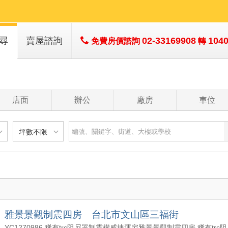
尋
賣屋諮詢
02-33169908
104
免費房價諮詢
轉
子
子
店面
辦公
廠房
車位
坪數不限
建物
土地
主+陽
不限
樓層不限
房數不限
以下
低於 1 樓
1 房
坪數不限
- 5 年
1 樓
2 房
- 10 年
2 - 6 樓
3 房
200 萬
20 坪以下
 - 20 年
7 - 12 樓
4 房
雅景景觀制震四房 台北市文山區三福街
1500 萬
20 坪 - 30 坪
 - 30 年
13 樓以上
5 房以上