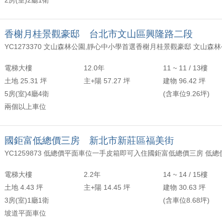
2房(室)2廳1衛
香榭月桂景觀豪邸 台北市文山區興隆路二段
電梯大樓
12.0年
11 ~ 11 / 13樓
土地 25.31 坪
主+陽 57.27 坪
建物 96.42 坪
5房(室)4廳4衛
(含車位9.26坪)
兩個以上車位
國鉅富低總價三房 新北市新莊區福美街
電梯大樓
2.2年
14 ~ 14 / 15樓
土地 4.43 坪
主+陽 14.45 坪
建物 30.63 坪
3房(室)1廳1衛
(含車位8.68坪)
坡道平面車位