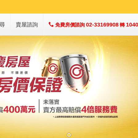
尋
賣屋諮詢
02-33169908
104
免費房價諮詢
轉
子
子