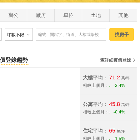
0
辦公
廠房
車位
土地
其他
找房子
坪數不限
建物
土地
主+陽
宅實價登錄趨勢
查詳細實價登錄
坪數不限
71.2
 萬
20 坪以下
大樓
平均：
萬/坪
相較上個月：
-2.4%
0 萬
20 坪 - 30 坪
0 萬
30 坪 - 40 坪
45.8
公寓
平均：
萬/坪
相較上個月：
-0.4%
0 萬
40 坪 - 50 坪
50 坪以上
65
住宅
平均：
萬/坪
相較上個月：
-1.5%