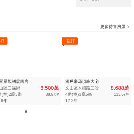
萬
-
坪
更多待售房屋
強打
強打
景景觀制震四房
獨戶豪邸頂峰大宅
6,500萬
8,688萬
山區三福街
文山區木柵路三段
房(室)2廳3衛
4房(室)3廳5衛
88.97坪
133.67坪
.8年
12.2年
0