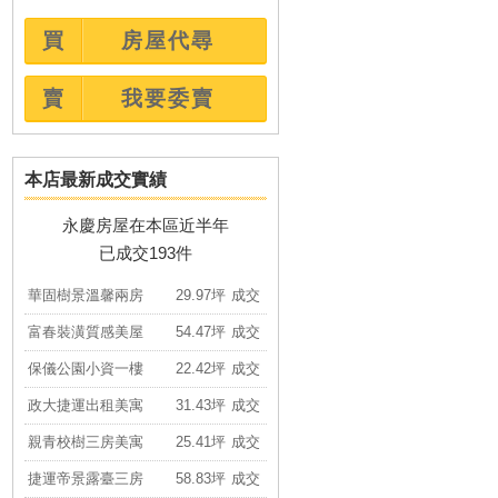
買
房屋代尋
賣
我要委賣
本店最新成交實績
永慶房屋在本區近半年
已成交193件
富春裝潢質感美屋
54.47坪
成交
保儀公園小資一樓
22.42坪
成交
政大捷運出租美寓
31.43坪
成交
親青校樹三房美寓
25.41坪
成交
捷運帝景露臺三房
58.83坪
成交
將捷詠響園兩房車
48.29坪
成交