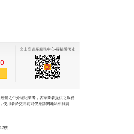
華麗三房綠意景觀
41.16坪
成交
靜巷綠廊電梯美宅
27.25坪
成交
南環幸福精品美宅
27.73坪
成交
木新河堤機能好宅
30.22坪
成交
靜心美宅4房雙車
76.90坪
成交
文山高資產服務中心-掃描帶著走
財政景觀豪邸兩房
29.99坪
成交
40
大坪數低公設華夏
44.43坪
成交
賣
政大新婚設籍首購
10.67坪
成交
宏普景觀四房車位
54.30坪
成交
經營之仲介經紀業者，各家業者提供之服務
信義十八樹景四房
59.41坪
成交
，使用者於交易前能仍應詳閱地籍相關資
極美山莊兩房車位
39.08坪
成交
附中學區質感四房
75.94坪
成交
芳朵綠景小豪邸
10.07坪
成交
12樓