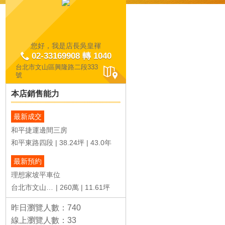
您好，我是店長吳皇褌
02-33169908 轉 1040
台北市文山區興隆路二段333
號
本店銷售能力
最新成交
和平捷運邊間三房
和平東路四段
38.24坪
43.0年
最新預約
理想家坡平車位
台北市文山區興隆路四段
260萬
11.61坪
昨日瀏覽人數：740
線上瀏覽人數：33