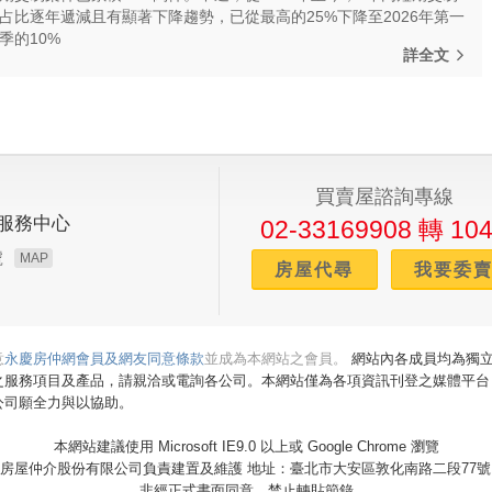
占比逐年遞減且有顯著下降趨勢，已從最高的25%下降至2026年第一
季的10%
詳全文
買賣屋諮詢專線
服務中心
02-33169908 轉 10
號
MAP
房屋代尋
我要委
意
永慶房仲網會員及網友同意條款
並成為本網站之會員。
網站內各成員均為獨立
之服務項目及產品，請親洽或電詢各公司。本網站僅為各項資訊刊登之媒體平台
公司願全力與以協助。
本網站建議使用 Microsoft IE9.0 以上或 Google Chrome 瀏覽
房屋仲介股份有限公司負責建置及維護 地址：臺北市大安區敦化南路二段77號
非經正式書面同意，禁止轉貼節錄