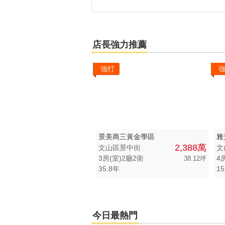
-
店長強力推薦
強打
景美商三黃金學區
雅
2,388萬
文山區景中街
文
3房(室)2廳2衛
4
38.12坪
35.8年
15
今日最熱門