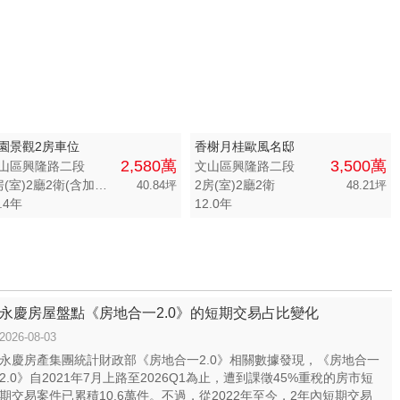
園景觀2房車位
香榭月桂歐風名邸
2,580萬
3,500萬
山區興隆路二段
文山區興隆路二段
2房(室)2廳2衛(含加蓋)
2房(室)2廳2衛
40.84坪
48.21坪
.4年
12.0年
永慶房屋盤點《房地合一2.0》的短期交易占比變化
2026-08-03
永慶房產集團統計財政部《房地合一2.0》相關數據發現，《房地合一
2.0》自2021年7月上路至2026Q1為止，遭到課徵45%重稅的房市短
期交易案件已累積10.6萬件。不過，從2022年至今，2年內短期交易