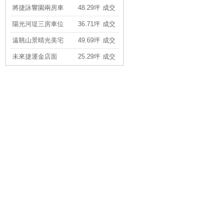
陽光河堤三房車位
36.71坪
成交
遠眺山景晴光美宅
49.69坪
成交
未來捷運金店面
25.29坪
成交
綠意邊間公寓三樓
35.56坪
成交
景華苑中庭四房
58.79坪
成交
萬芳捷運溫馨3房
34.66坪
成交
再興臻品鋼骨4房
65.44坪
成交
政大商圈稀有二樓
29.68坪
成交
靜心質感兩房平車
33.57坪
成交
華固中庭兩房車
37.40坪
成交
遠雄秀明政大名宅
81.95坪
成交
超值捷運公園四房
39.31坪
成交
萬隆公館捷運三房
32.02坪
成交
木柵三段電梯三房
35.31坪
成交