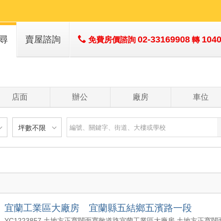
尋
賣屋諮詢
02-33169908
104
免費房價諮詢
轉
子
子
店面
辦公
廠房
車位
坪數不限
建物
土地
主+陽
不限
樓層不限
房數不限
以下
低於 1 樓
1 房
坪數不限
- 5 年
1 樓
2 房
- 10 年
2 - 6 樓
3 房
200 萬
20 坪以下
 - 20 年
7 - 12 樓
4 房
宜蘭工業區大廠房 宜蘭縣五結鄉五濱路一段
1500 萬
20 坪 - 30 坪
 - 30 年
13 樓以上
5 房以上