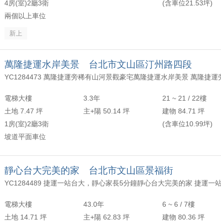
4房(室)2廳3衛
(含車位21.53坪)
兩個以上車位
新上
萬隆捷運水岸美景 台北市文山區汀州路四段
電梯大樓
3.3年
21 ~ 21 / 22樓
土地 7.47 坪
主+陽 50.14 坪
建物 84.71 坪
1房(室)2廳3衛
(含車位10.99坪)
坡道平面車位
靜心台大完美的家 台北市文山區景福街
電梯大樓
43.0年
6 ~ 6 / 7樓
土地 14.71 坪
主+陽 62.83 坪
建物 80.36 坪