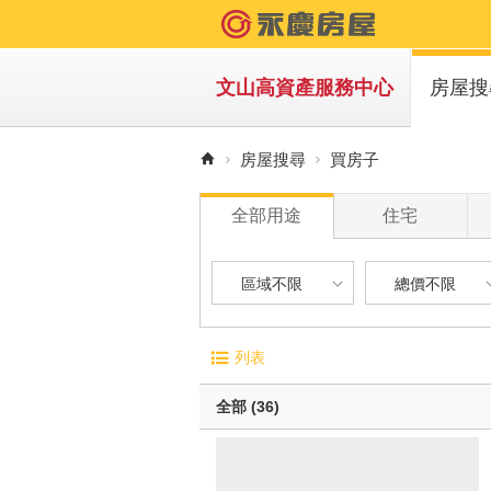
文山高資產服務中心
房屋搜
買房
房屋搜尋
買房子
租房
全部用途
住宅
區域不限
總價不限
區域不限
總價不限
電梯大廈
屋齡
列表
華廈
1 年
台北市-文山區
900 萬以下
無電梯公寓
1 年 
全部 (36)
透天別墅
5 年 
台北市-萬華區
900 萬 - 1
10 年
新北市-新店區
1200 萬 - 
有車位
20 年