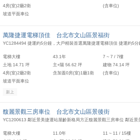
4房(室)2廳2衛
(含車位)
坡道平面車位
萬隆捷運電梯頂佳 台北市文山區景福街
電梯大樓
43.1年
7 ~ 7 / 7樓
土地 14.71 坪
主+陽 56.62 坪
建物 74.14 坪
4房(室)2廳2衛
含加蓋0房(室)1廳1衛
(含車位)
坡道平面車位
新上
馥麗景觀三房車位 台北市文山區景後街
電梯大樓
11.0年
11 ~ 11 / 15樓