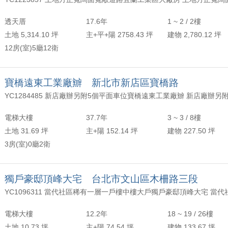
年以上
頂樓
含加蓋
2500 萬
30 坪 - 40 坪
透天厝
17.6年
1 ~ 2 / 2樓
-
年
-
樓
-
4000 萬
40 坪 - 50 坪
土地 5,314.10 坪
主+平+陽 2758.43 坪
建物 2,780.12 坪
12房(室)5廳12衛
上
50 坪以上
萬
-
坪
寶橋遠東工業廠辧 新北市新店區寶橋路
電梯大樓
37.7年
3 ~ 3 / 8樓
土地 31.69 坪
主+陽 152.14 坪
建物 227.50 坪
3房(室)0廳2衛
獨戶豪邸頂峰大宅 台北市文山區木柵路三段
電梯大樓
12.2年
18 ~ 19 / 26樓
土地 10.73 坪
主+陽 74.54 坪
建物 133.67 坪