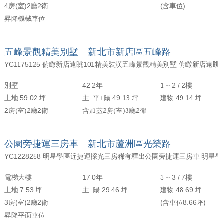
4房(室)2廳2衛
(含車位)
昇降機械車位
五峰景觀精美別墅 新北市新店區五峰路
別墅
42.2年
1 ~ 2 / 2樓
土地 59.02 坪
主+平+陽 49.13 坪
建物 49.14 坪
2房(室)2廳2衛
含加蓋2房(室)3廳2衛
公園旁捷運三房車 新北市蘆洲區光榮路
電梯大樓
17.0年
3 ~ 3 / 7樓
土地 7.53 坪
主+陽 29.46 坪
建物 48.69 坪
3房(室)2廳2衛
(含車位8.66坪)
昇降平面車位