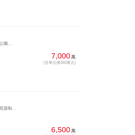
YC1273370 文山森林公園,靜心中小學首選香榭月桂景觀豪邸 文山森林公園,靜心中小學首選
7,000
萬
(含車位價360萬元)
YC1270986 稀有trc阻尼器制震權威捷運宅雅景景觀制震四房 稀有trc阻尼器制震權威捷運宅
6,500
萬