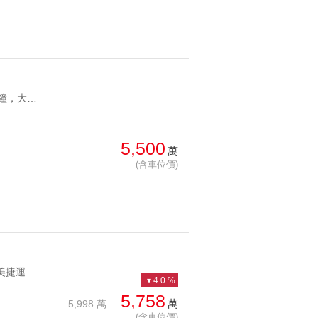
YC1284494 捷運約5分鐘，大戶精裝首選萬隆捷運電梯頂佳 捷運約5分鐘，大戶精裝首選
5,500
萬
(含車位價)
YC1200613 鄰近景美捷運站屋齡新格局方正馥麗景觀三房車位 鄰近景美捷運站屋齡新格局方正
4.0 %
5,758
萬
5,998 萬
(含車位價)