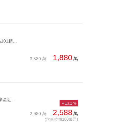
YC1175125 俯瞰新店遠眺101精美裝潢五峰景觀精美別墅 俯瞰新店遠眺101精美裝潢
1,880
萬
3,580 萬
YC1228258 明星學區近捷運採光三房稀有釋出公園旁捷運三房車 明星學區近捷運採光三房稀有釋出
13.2 %
2,588
萬
2,980 萬
(含車位價180萬元)