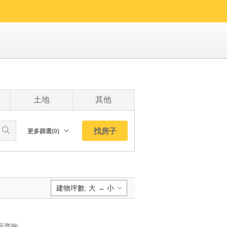
0
土地
其他
找房子
更多篩選(0)
朝向北
南
西
建物坪數: 大 → 小
東
東北
預設排序:
東南
YC1223857 土地方正寬闊面寬敞道路宜蘭工業區大廠房 土地方正寬闊面寬敞道路