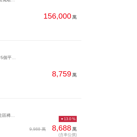
總價: 低 → 高
西北
西南
156,000
萬
每坪單價: 低 → 高
房
降幅: 高 → 低
建物坪數: 小 → 大
屋齡: 小 → 大
YC1284485 新店廠辦另附5個平面車位寶橋遠東工業廠辧 新店廠辦另附5個平面車位
土地坪數: 大 → 小
8,759
萬
YC1096311 當代社區稀有一層一戶樓中樓大戶獨戶豪邸頂峰大宅 當代社區稀有一層一戶樓中樓大戶
13.0 %
8,688
萬
9,988 萬
(含車位價)