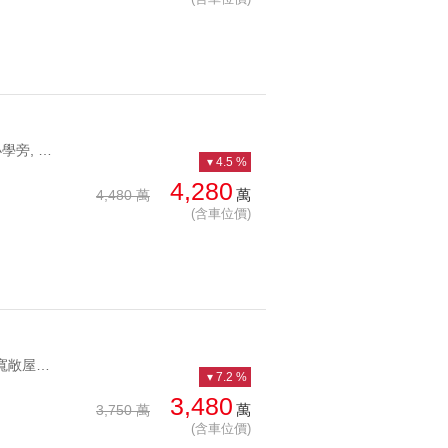
YC1200100 靜心中小學旁, 看森林公園美景歐風莊園景觀御邸 靜心中小學旁, 看森林公園美景
4.5 %
4,280
萬
4,480 萬
(含車位價)
YC1257108 邊間四房空間寬敞屋況佳再興邊間四房車位 邊間四房空間寬敞屋況佳
7.2 %
3,480
萬
3,750 萬
(含車位價)