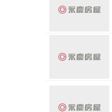
無車位
30 
新北市-土城區
1500 萬 - 
有無障礙空間
新北市-新莊區
2500 萬 - 
新北市-蘆洲區
4000 萬以
宜蘭縣-五結鄉
-