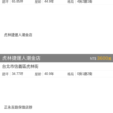
65.85坪
44.9年
4房2廳1衛
建坪
屋齡
格局
虎林捷運人潮金店
3600
NT$
萬
台北市信義區虎林街
34.77坪
40.9年
0房1廳2衛
建坪
屋齡
格局