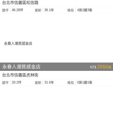
台北市信義區松信路
46.28坪
36.1年
4房2廳3衛
建坪
屋齡
格局
永春人潮質感金店
2550
NT$
萬
台北市信義區虎林街
20.2坪
31.6年
0房1廳1衛
建坪
屋齡
格局