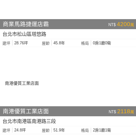
商業馬路捷運店霸
4200
NT$
萬
台北市松山區塔悠路
28.76坪
45.8年
0房1廳0衛
建坪
屋齡
格局
南港優質工業店面
2118
NT$
萬
台北市南港區南港路三段
24.8坪
51.9年
2房1廳1衛
建坪
屋齡
格局