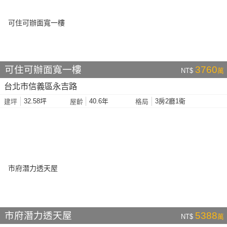
可住可辦面寬一樓
3760
NT$
萬
台北市信義區永吉路
32.58坪
40.6年
3房2廳1衛
建坪
屋齡
格局
市府潛力透天屋
5388
NT$
萬