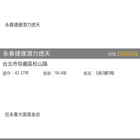
永春捷運潛力透天
20800
NT$
萬
台北市信義區松山路
42.17坪
56.4年
1房2廳3衛
建坪
屋齡
格局