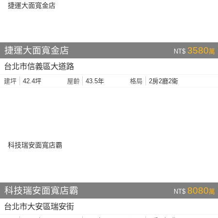
捷運大面寬金店
3580
NT$
萬
台北市信義區大道路
42.4坪
43.5年
2房2廳2衛
建坪
屋齡
格局
科技瑞安面寬店霸
8080
NT$
萬
台北市大安區瑞安街