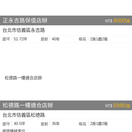
正永吉路保值店辦
8000
NT$
萬
台北市信義區永吉路
51.72坪
40年
2房1廳2衛
建坪
屋齡
格局
松德路一樓適合店辦
5980
NT$
萬
台北市信義區松德路
40.5坪
36年
2房1廳2衛
建坪
屋齡
格局
坡道機械車位