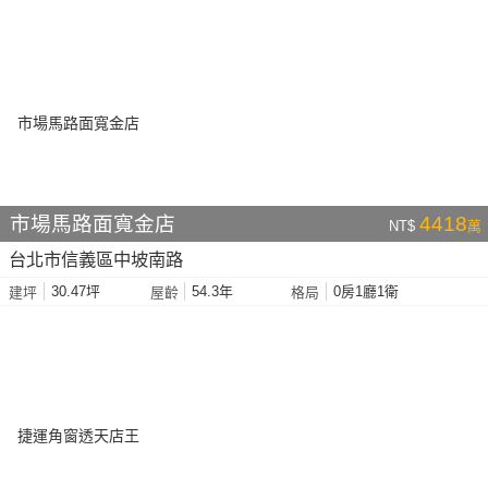
市場馬路面寬金店
4418
NT$
萬
台北市信義區中坡南路
30.47坪
54.3年
0房1廳1衛
建坪
屋齡
格局