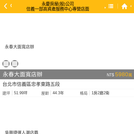
永慶房屋(股)公司
信義一部高資產服務中心專營店面
預設排序
依總價 低 → 高
依總價 高 → 低
依每坪單價 低 → 高
依降幅 高 → 低
依建物坪數 大 → 小
永春大面寬店辦
5980
NT$
萬
依土地坪數 大 → 小
台北市信義區忠孝東路五段
依屋齡 小 → 大
51.99坪
44.3年
1房2廳2衛
建坪
屋齡
格局
依屋齡 大 → 小