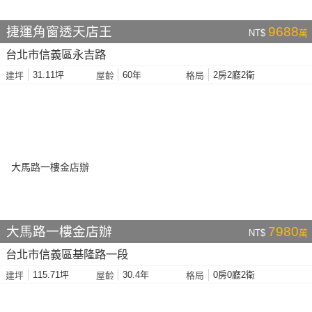
捷運角窗透天店王
9688
NT$
萬
台北市信義區永吉路
31.11坪
60年
2房2廳2衛
建坪
屋齡
格局
大馬路一樓金店辦
7980
NT$
萬
台北市信義區基隆路一段
115.71坪
30.4年
0房0廳2衛
建坪
屋齡
格局