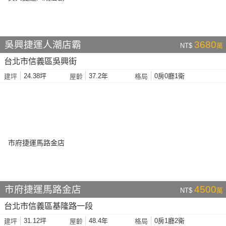
吳興捷運人潮店霸
3680
NT$
萬
台北市信義區吳興街
24.38坪
37.2年
0房0廳1衛
建坪
屋齡
格局
市府捷運馬路金店
4500
NT$
萬
台北市信義區基隆路一段
31.12坪
48.4年
0房1廳2衛
建坪
屋齡
格局