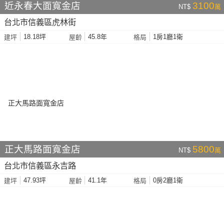
近永春大面寬金店
3100
NT$
萬
台北市信義區虎林街
18.18坪
45.8年
1房1廳1衛
建坪
屋齡
格局
正大馬路面寬金店
5800
NT$
萬
台北市信義區永吉路
47.93坪
41.1年
0房2廳1衛
建坪
屋齡
格局