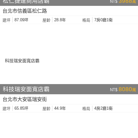
松仁捷運商用店霸
3988
NT$
萬
台北市信義區松仁路
87.09坪
28.8年
7房0廳1衛
建坪
屋齡
格局
科技瑞安面寬店霸
8080
NT$
萬
台北市大安區瑞安街
65.85坪
44.9年
4房2廳1衛
建坪
屋齡
格局