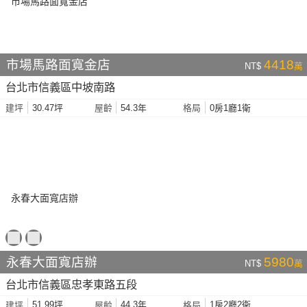
市場馬路面寬金店
4418
NT$
萬
台北市信義區中坡南路
30.47坪
54.3年
0房1廳1衛
建坪
屋齡
格局
永春大面寬店辦
5980
NT$
萬
台北市信義區忠孝東路五段
51.99坪
44.3年
1房2廳2衛
建坪
屋齡
格局