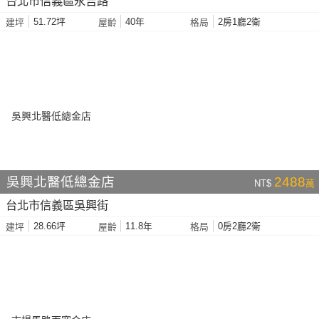
台北市信義區永吉路
51.72坪
40年
2房1廳2衛
建坪
屋齡
格局
吳興北醫低總金店
2488
NT$
萬
台北市信義區吳興街
28.66坪
11.8年
0房2廳2衛
建坪
屋齡
格局