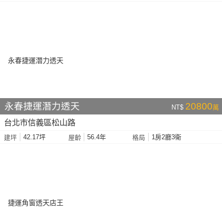
永春捷運潛力透天
20800
NT$
萬
台北市信義區松山路
42.17坪
56.4年
1房2廳3衛
建坪
屋齡
格局