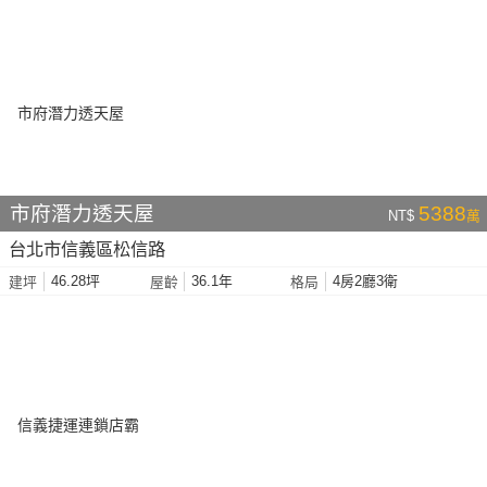
市府潛力透天屋
5388
NT$
萬
台北市信義區松信路
46.28坪
36.1年
4房2廳3衛
建坪
屋齡
格局