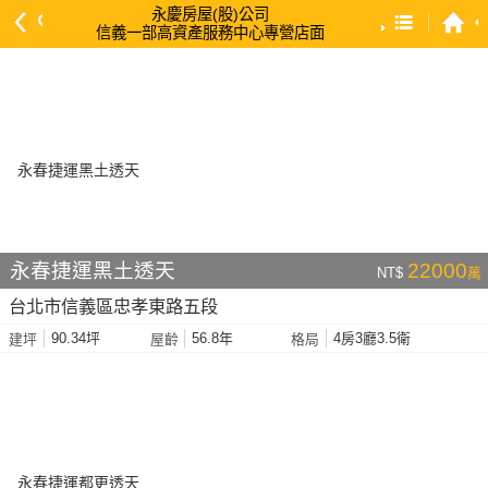
永慶房屋(股)公司
信義一部高資產服務中心專營店面
預設排序
依總價 低 → 高
依總價 高 → 低
依每坪單價 低 → 高
依降幅 高 → 低
依建物坪數 大 → 小
永春捷運黑土透天
22000
NT$
萬
依土地坪數 大 → 小
台北市信義區忠孝東路五段
依屋齡 小 → 大
90.34坪
56.8年
4房3廳3.5衛
建坪
屋齡
格局
依屋齡 大 → 小