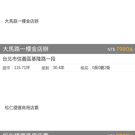
大馬路一樓金店辦
7980
NT$
萬
台北市信義區基隆路一段
115.71坪
30.4年
0房0廳2衛
建坪
屋齡
格局