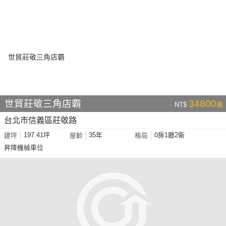
世貿莊敬三角店霸
34800
NT$
萬
台北市信義區莊敬路
197.41坪
35年
0房1廳2衛
建坪
屋齡
格局
昇降機械車位