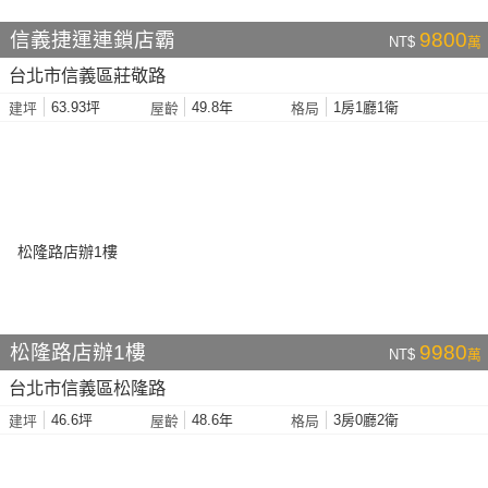
信義捷運連鎖店霸
9800
NT$
萬
台北市信義區莊敬路
63.93坪
49.8年
1房1廳1衛
建坪
屋齡
格局
松隆路店辦1樓
9980
NT$
萬
台北市信義區松隆路
46.6坪
48.6年
3房0廳2衛
建坪
屋齡
格局