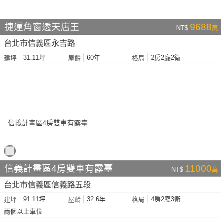
捷運角窗透天店王
9688
NT$
萬
台北市信義區永吉路
31.11坪
60年
2房2廳2衛
建坪
屋齡
格局
信義計畫區4房雙車有露臺
11000
NT$
萬
台北市信義區信義路五段
91.11坪
32.6年
4房2廳3衛
建坪
屋齡
格局
兩個以上車位