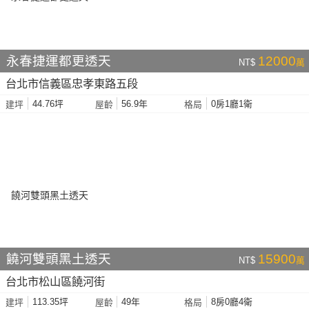
永春捷運都更透天
12000
NT$
萬
台北市信義區忠孝東路五段
44.76坪
56.9年
0房1廳1衛
建坪
屋齡
格局
饒河雙頭黑土透天
15900
NT$
萬
台北市松山區饒河街
113.35坪
49年
8房0廳4衛
建坪
屋齡
格局