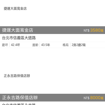
捷運大面寬金店
3580
NT$
萬
台北市信義區大道路
42.4坪
43.5年
2房2廳2衛
建坪
屋齡
格局
正永吉路保值店辦
8000
NT$
萬