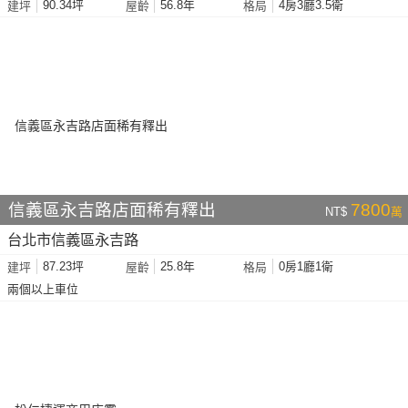
90.34坪
56.8年
4房3廳3.5衛
建坪
屋齡
格局
信義區永吉路店面稀有釋出
7800
NT$
萬
台北市信義區永吉路
87.23坪
25.8年
0房1廳1衛
建坪
屋齡
格局
兩個以上車位