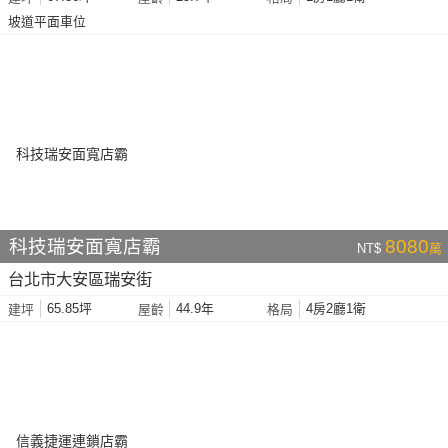
坡道平面車位
科技瑞安面寬店霸
8080
NT$
萬
台北市大安區瑞安街
65.85坪
44.9年
4房2廳1衛
建坪
屋齡
格局