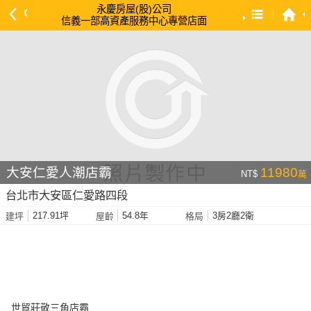
永慶房屋(股)公司
信義一部高資產服務中心專營店面
預設排序
依總價 低 → 高
依總價 高 → 低
依每坪單價 低 → 高
依降幅 高 → 低
依建物坪數 大 → 小
大安仁愛人潮店霸
11980
NT$
萬
依土地坪數 大 → 小
台北市大安區仁愛路四段
依屋齡 小 → 大
217.91坪
54.8年
3房2廳2衛
建坪
屋齡
格局
依屋齡 大 → 小