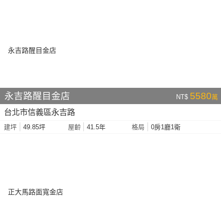
永吉路醒目金店
5580
NT$
萬
台北市信義區永吉路
49.85坪
41.5年
0房1廳1衛
建坪
屋齡
格局