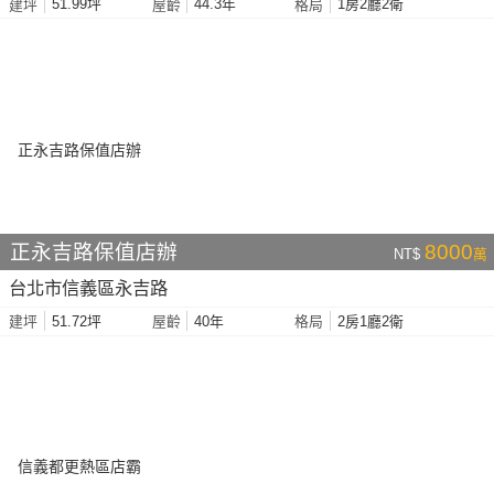
51.99坪
44.3年
1房2廳2衛
建坪
屋齡
格局
正永吉路保值店辦
8000
NT$
萬
台北市信義區永吉路
51.72坪
40年
2房1廳2衛
建坪
屋齡
格局