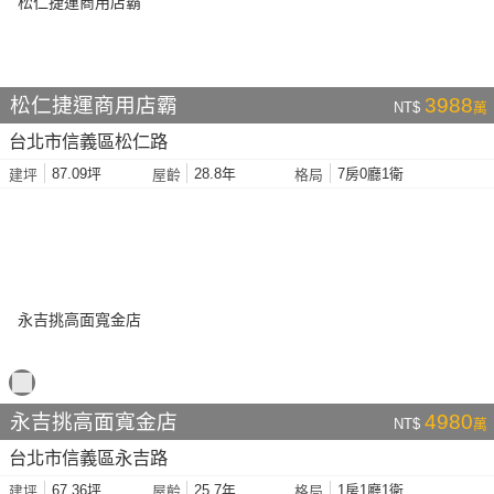
松仁捷運商用店霸
3988
NT$
萬
台北市信義區松仁路
87.09坪
28.8年
7房0廳1衛
建坪
屋齡
格局
永吉挑高面寬金店
4980
NT$
萬
台北市信義區永吉路
67.36坪
25.7年
1房1廳1衛
建坪
屋齡
格局