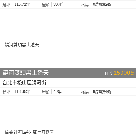
115.71坪
30.4年
0房0廳2衛
建坪
屋齡
格局
饒河雙頭黑土透天
15900
NT$
萬
台北市松山區饒河街
113.35坪
49年
8房0廳4衛
建坪
屋齡
格局