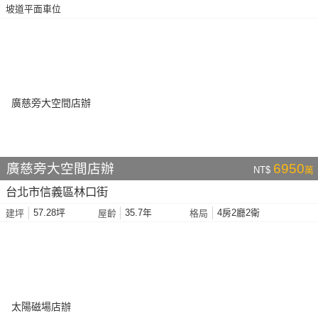
坡道平面車位
廣慈旁大空間店辦
6950
NT$
萬
台北市信義區林口街
57.28坪
35.7年
4房2廳2衛
建坪
屋齡
格局