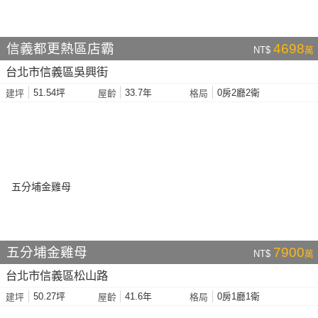
信義都更熱區店霸
4698
NT$
萬
台北市信義區吳興街
51.54坪
33.7年
0房2廳2衛
建坪
屋齡
格局
五分埔金雞母
7900
NT$
萬
台北市信義區松山路
50.27坪
41.6年
0房1廳1衛
建坪
屋齡
格局