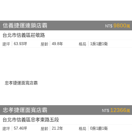
信義捷運連鎖店霸
9800
NT$
萬
台北市信義區莊敬路
63.93坪
49.8年
1房1廳1衛
建坪
屋齡
格局
忠孝捷運面寬店霸
12366
NT$
萬
台北市信義區忠孝東路五段
57.46坪
21.2年
0房1廳1衛
建坪
屋齡
格局