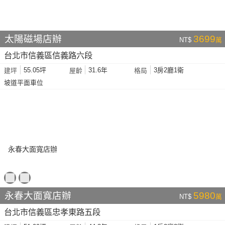
太陽磁場店辦
3699
NT$
萬
台北市信義區信義路六段
55.05坪
31.6年
3房2廳1衛
建坪
屋齡
格局
坡道平面車位
永春大面寬店辦
5980
NT$
萬
台北市信義區忠孝東路五段