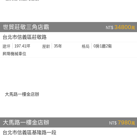
世貿莊敬三角店霸
34800
NT$
萬
台北市信義區莊敬路
197.41坪
35年
0房1廳2衛
建坪
屋齡
格局
昇降機械車位
大馬路一樓金店辦
7980
NT$
萬
台北市信義區基隆路一段