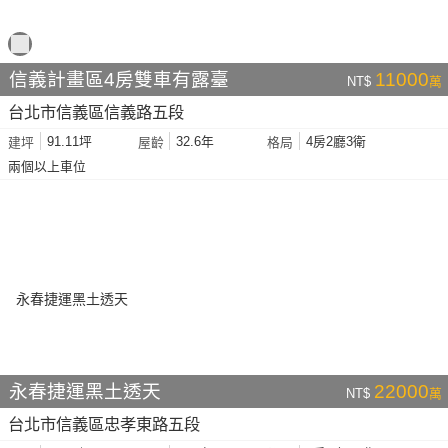
信義計畫區4房雙車有露臺
11000
NT$
萬
台北市信義區信義路五段
91.11坪
32.6年
4房2廳3衛
建坪
屋齡
格局
兩個以上車位
永春捷運黑土透天
22000
NT$
萬
台北市信義區忠孝東路五段