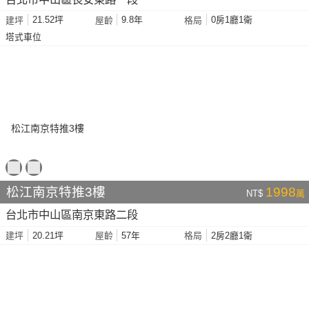
21.52坪
9.8年
0房1廳1衛
建坪
屋齡
格局
塔式車位
松江南京特推3樓
1998
NT$
萬
台北市中山區南京東路二段
20.21坪
57年
2房2廳1衛
建坪
屋齡
格局