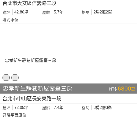
台北市大安區信義路三段
42.86坪
5.7年
2房2廳2衛
建坪
屋齡
格局
塔式車位
忠孝新生靜巷新屋露臺三房
6800
NT$
萬
台北市中山區長安東路一段
72.05坪
7.4年
3房2廳3衛
建坪
屋齡
格局
昇降平面車位