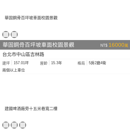
華固鋼骨百坪坡車面校園景觀
16000
NT$
萬
台北市中山區吉林路
157.01坪
15.3年
5房2廳4衛
建坪
屋齡
格局
兩個以上車位