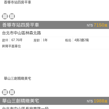
善導寺站四房平車
7150
NT$
萬
台北市中山區林森北路
67.76坪
1年
4房2廳2衛
建坪
屋齡
格局
昇降平面車位
華山三創精緻美宅
1988
NT$
萬
台北市中山區長安東路一段