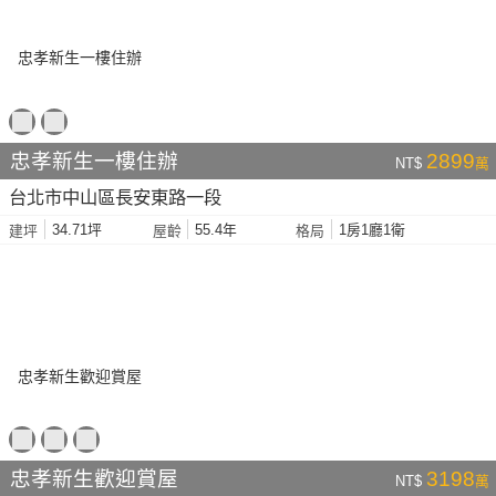
忠孝新生一樓住辦
2899
NT$
萬
台北市中山區長安東路一段
34.71坪
55.4年
1房1廳1衛
建坪
屋齡
格局
忠孝新生歡迎賞屋
3198
NT$
萬