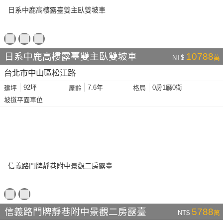
日系中鹿高樓露臺雙主臥雙坡車
10788
NT$
萬
台北市中山區松江路
92坪
7.6年
0房1廳0衛
建坪
屋齡
格局
坡道平面車位
信義路門牌靜巷附中景觀二房露臺
5788
NT$
萬