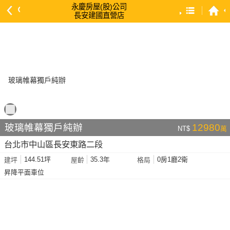
永慶房屋(股)公司
長安建國直營店
預設排序
依總價 低 → 高
依總價 高 → 低
依每坪單價 低 → 高
依降幅 高 → 低
依建物坪數 大 → 小
玻璃帷幕獨戶純辦
12980
NT$
萬
依土地坪數 大 → 小
台北市中山區長安東路二段
依屋齡 小 → 大
144.51坪
35.3年
0房1廳2衛
建坪
屋齡
格局
依屋齡 大 → 小
昇降平面車位