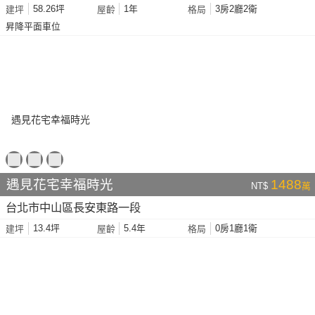
58.26坪
1年
3房2廳2衛
建坪
屋齡
格局
昇降平面車位
遇見花宅幸福時光
1488
NT$
萬
台北市中山區長安東路一段
13.4坪
5.4年
0房1廳1衛
建坪
屋齡
格局