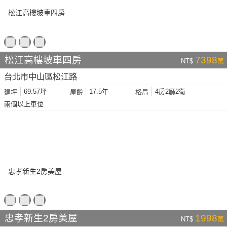
松江高樓坡車四房
7398
NT$
萬
台北市中山區松江路
69.57坪
17.5年
4房2廳2衛
建坪
屋齡
格局
兩個以上車位
忠孝新生2房美屋
1998
NT$
萬