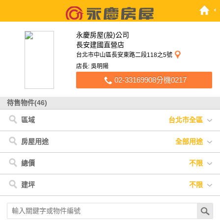
永慶房屋(股)公司
長安建國直營店
台北市中山區長安東路二段118之5號
店長: 吳明陽
02-33169908分機0217
待售物件(46)
區域
台北市全區
台北市
< 台北市
中山區
大安區
信義區
士林區
松山區
房屋用途
全部用途
全部用途
住宅
店面
辦公
廠房
車位
土地
其他
總價
不限
不限
900萬以下
900萬-1200萬
1200萬-1500萬
建坪
不限
1500萬-2500萬
2500萬-4000萬
4000萬以上
不限
20坪以下
20坪-30坪
30坪-40坪
40坪-50坪