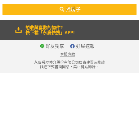
50坪以上
找房子
想收藏喜歡的物件?
快下載「永慶快搜」APP!
好友獨享
好屋速報
客服專線
永慶房屋仲介股份有限公司負責建置及維護
非經正式書面同意，禁止轉貼節錄。