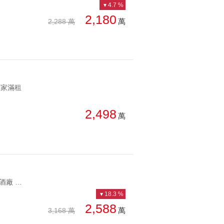
4.7 %
2,180
萬
2,288 萬
頂家滿租
2,498
萬
YC1222613 近啤酒廠 公寓二樓好爬建國啤酒廠旁十五米巷寬二樓 近啤酒廠 公寓二樓好爬
18.3 %
2,588
萬
3,168 萬