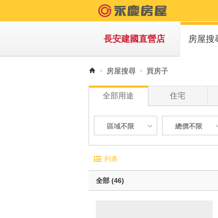
長安建國直營店
房屋搜
買房子
房屋搜尋
買房子
租房子
全部用途
住宅
區域不限
總價不限
區域不限
總價不限
電梯大廈
屋齡
列表
華廈
1 年
台北市-中山區
900 萬以下
無電梯公寓
1 年 
全部 (46)
透天別墅
5 年 
台北市-大安區
900 萬 - 1
10 年
台北市-信義區
1200 萬 - 
有車位
20 年