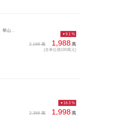
YC1281351 近忠孝新生站、華山公園華山三創精緻美宅 近忠孝新生站、華山公園
9.1 %
1,988
萬
2,188 萬
(含車位價180萬元)
16.3 %
1,998
萬
2,388 萬