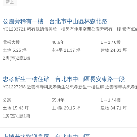
新上
公園旁稀有一樓 台北市中山區林森北路
電梯大樓
48.6年
1 ~ 1 / 6樓
土地 5.25 坪
主+平 21.37 坪
建物 24.83 坪
2房(室)2廳1衛
忠孝新生一樓住辦 台北市中山區長安東路一段
YC1227298 近善導寺與忠孝新生站忠孝新生一樓住辦 近善導寺與忠孝
公寓
55.4年
1 ~ 1 / 4樓
土地 15.43 坪
主+陽 29.15 坪
建物 34.71 坪
1房(室)1廳1衛
上城若水歡迎賞屋 台北市中山區