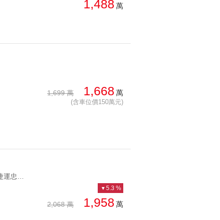
1,488
萬
1,668
萬
1,699 萬
(含車位價150萬元)
YC1179928 近雙捷運忠孝新生站和松江南京站上城若水高樓景觀 近雙捷運忠孝新生站和松江南京站
5.3 %
1,958
萬
2,068 萬