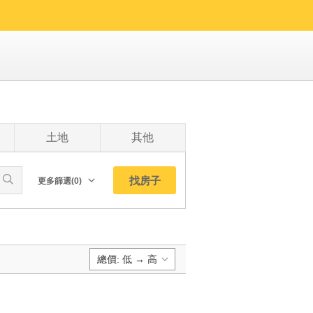
土地
其他
找房子
更多篩選(0)
朝向北
南
西
總價: 低 → 高
東
東北
預設排序:
東南