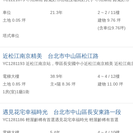
年以上
頂樓
含加蓋
2500 萬
30 坪 - 40 坪
車位
21.3年
2 ~ 2 / 11樓
-
年
-
樓
-
4000 萬
40 坪 - 50 坪
土地 0.05 坪
建物 9.76 坪
(含車位9.76坪)
上
50 坪以上
塔式車位
萬
-
坪
近松江南京精美 台北市中山區松江路
電梯大樓
38.9年
4 ~ 4 / 12樓
土地 0.85 坪
主+陽 8.36 坪
建物 11.00 坪
1房(室)1廳1衛
遇見花宅幸福時光 台北市中山區長安東路一段
YC1281186 輕屋齡稀有首選遇見花宅幸福時光 輕屋齡稀有首選
電梯大樓
5.4年
4 ~ 4 / 10樓