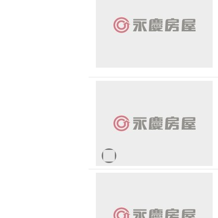
無車位
30 
台北市-士林區
1500 萬 - 
有無障礙空間
台北市-松山區
2500 萬 - 
4000 萬以
-