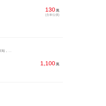
總價: 高 → 低
西北
130
西南
萬
每坪單價: 低 → 高
房
(含車位價)
降幅: 高 → 低
建物坪數: 大 → 小
屋齡: 小 → 大
YC1281193 近松江南京站，學區長安國中小近松江南京精美 近松江南京站，學區長安國中小
土地坪數: 大 → 小
1,100
萬