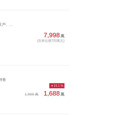
YC1254919 頂樓帝王戶、高樓遠景、雙坡車家居理玉帝景豪邸 頂樓帝王戶、高樓遠景、雙坡車
7,998
萬
(含車位價700萬元)
,靜巷
15.1 %
1,688
萬
1,988 萬