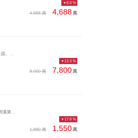
6.0 %
4,688
萬
4,988 萬
YC1246843 24H管理社區、知名鼎鼎釋出柏園景觀泳池別墅 24H管理社區、知名鼎鼎釋出
13.3 %
7,800
萬
9,000 萬
YC1216486 風景絕美，明溪第一排中央社區遠挑雙溪景觀 風景絕美，明溪第一排
17.6 %
1,550
萬
1,880 萬