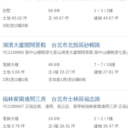
別墅
56.9年
1 ~ 2 / 2樓
土地 83.02 坪
主 49.67 坪
建物 49.67 坪
3房(室)2廳3衛
湖濱大廈開闊景觀 台北市北投區紗帽路
YC1228985 面中山樓眺望七星山湖濱大廈開闊景觀 面中山樓眺望七星
電梯大樓
48.6年
7 ~ 7 / 10樓
土地 3.00 坪
主+陽 23.27 坪
建物 27.81 坪
2房(室)2廳1衛
含加蓋1房(室)0廳0衛
福林家園邊間三房 台北市士林區福志路
電梯大樓
24.6年
2 ~ 2 / 7樓
土地 5.79 坪
主+陽 26.31 坪
建物 35.47 坪