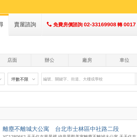
尋
賣屋諮詢
02-33169908
0017
免費房價諮詢
轉
店面
辦公
廠房
車位
坪數不限
建物
土地
主+陽
不限
樓層不限
房數不限
以下
低於 1 樓
1 房
坪數不限
- 5 年
1 樓
2 房
- 10 年
2 - 6 樓
3 房
200 萬
20 坪以下
 - 20 年
7 - 12 樓
4 房
離塵不離城大公寓 台北市士林區中社路二段
1500 萬
20 坪 - 30 坪
 - 30 年
13 樓以上
5 房以上