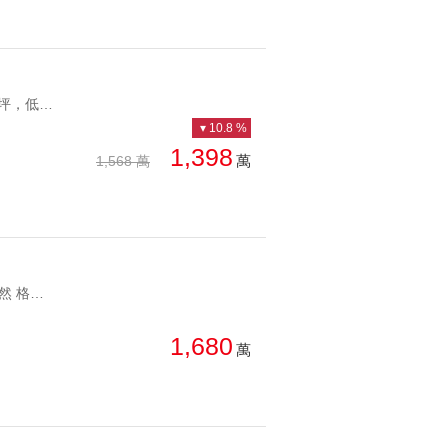
YC1183126 方正格局31坪，低樓層樹景雙溪綠景包圍公寓 方正格局31坪，低樓層樹景
10.8 %
1,398
萬
1,568 萬
YC1214178 綠意盎然 格局方正，採光通風好中社日光和風好宅 綠意盎然 格局方正，採光通風好
1,680
萬