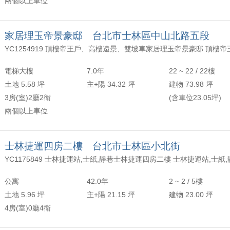
兩個以上車位
家居理玉帝景豪邸 台北市士林區中山北路五段
電梯大樓
7.0年
22 ~ 22 / 22樓
土地 5.58 坪
主+陽 34.32 坪
建物 73.98 坪
3房(室)2廳2衛
(含車位23.05坪)
兩個以上車位
士林捷運四房二樓 台北市士林區小北街
YC1175849 士林捷運站,士紙,靜巷士林捷運四房二樓 士林捷運站,士紙
公寓
42.0年
2 ~ 2 / 5樓
土地 5.96 坪
主+陽 21.15 坪
建物 23.00 坪
4房(室)0廳4衛