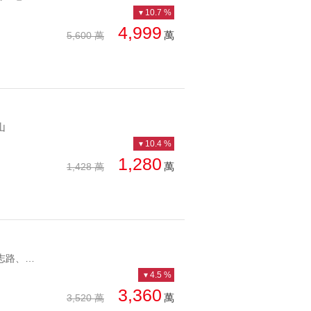
10.7 %
4,999
萬
5,600 萬
山
10.4 %
1,280
萬
1,428 萬
YC1280667 正福志路、邊間、低公設、面學校福林家園邊間三房 正福志路、邊間、低公設、面學校
4.5 %
3,360
萬
3,520 萬