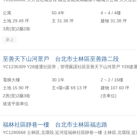
年以上
頂樓
含加蓋
2500 萬
30 坪 - 40 坪
公寓
50.4年
4 ~ 4 / 4樓
-
年
-
樓
-
4000 萬
40 坪 - 50 坪
土地 29.49 坪
主 31.38 坪
建物 31.38 坪
3房(室)2廳2衛
上
50 坪以上
新上
萬
-
坪
至善天下山河景戶 台北市士林區至善路二段
電梯大樓
30.1年
2 ~ 2 / 16樓
土地 15.90 坪
主+陽+露 69.13 坪
建物 107.60 坪
2房(室)2廳3衛
(含車位)
坡道平面車位
福林社區靜巷一樓 台北市士林區福志路
YC1280668 士林區,北環段,近河堤福林社區靜巷一樓 士林區,北環段,