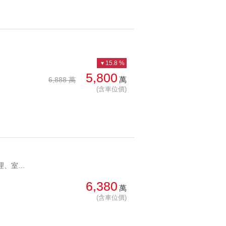
15.8 %
5,800
萬
6,888 萬
(含車位價)
YC1249656 豪宅物業管理、室內大空間至善天下精美釋出 豪宅物業管理、室內大空間
6,380
萬
(含車位價)