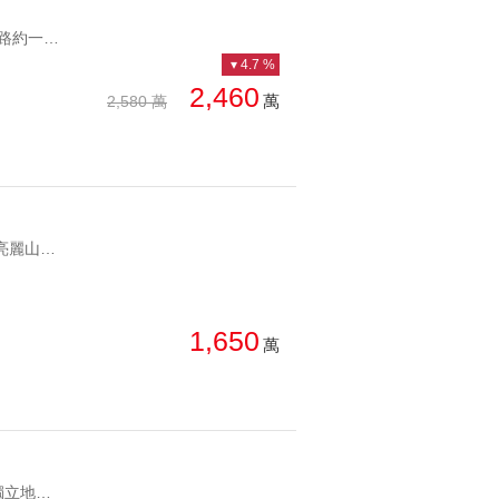
YC1175049 超稀有三面採光，間間有窗士林捷運1號出口大土地公寓走路約一分鐘 超稀有三面採光，間間有窗
4.7 %
2,460
萬
2,580 萬
YC1259030 亮麗山景、屋況良好、邊間棟距佳中央社區美景採光美寓 亮麗山景、屋況良好、邊間棟距佳
1,650
萬
YC1259657 溫泉直接到家、獨立地號花園庭院陽明大亨庭院溫泉別墅獨立地號 溫泉直接到家、獨立地號花園庭院