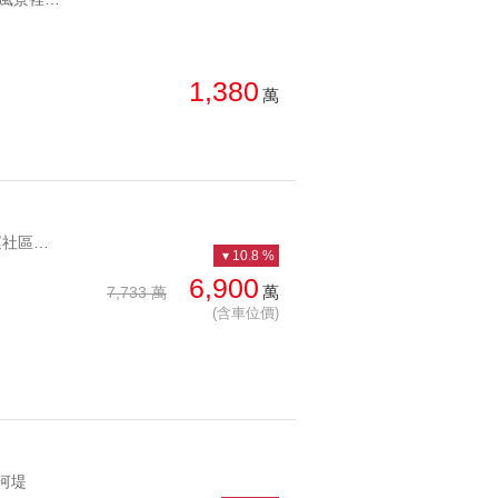
總價: 低 → 高
西北
西南
每坪單價: 低 → 高
房
1,380
萬
降幅: 高 → 低
建物坪數: 大 → 小
屋齡: 小 → 大
YC1236309 Y28捷運社區旁，管理嚴謹社區至善天下山河景戶 Y28捷運社區旁，管理嚴謹社區
土地坪數: 大 → 小
10.8 %
6,900
萬
7,733 萬
(含車位價)
近河堤