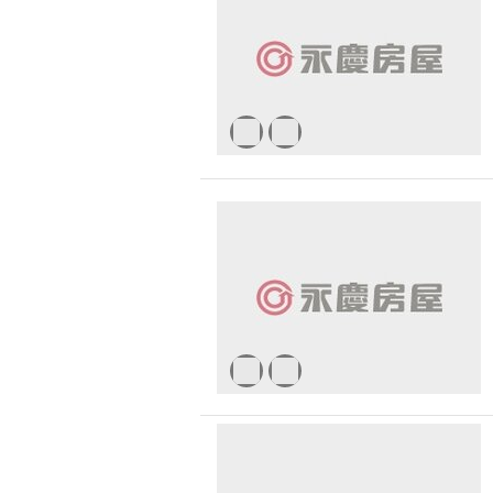
無車位
30 
1500 萬 - 
有無障礙空間
2500 萬 - 
4000 萬以
-