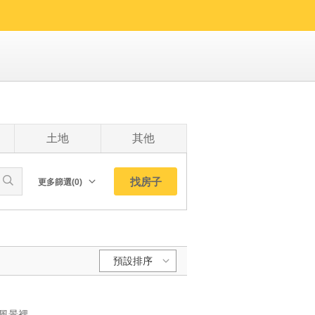
土地
其他
找房子
更多篩選(0)
朝向北
南
西
預設排序
東
東北
預設排序:
東南
YC1280662 天天住在風景裡 綠意景觀美寓離塵不離城大公寓 天天住在風景裡 綠意景觀美寓