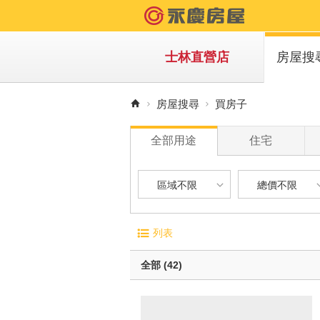
士林直營店
房屋搜
買房子
房屋搜尋
買房子
租房子
全部用途
住宅
區域不限
總價不限
區域不限
總價不限
電梯大廈
屋齡
列表
華廈
1 年
台北市-士林區
900 萬以下
無電梯公寓
1 年 
全部 (42)
透天別墅
5 年 
台北市-北投區
900 萬 - 1
10 年
1200 萬 - 
有車位
20 年