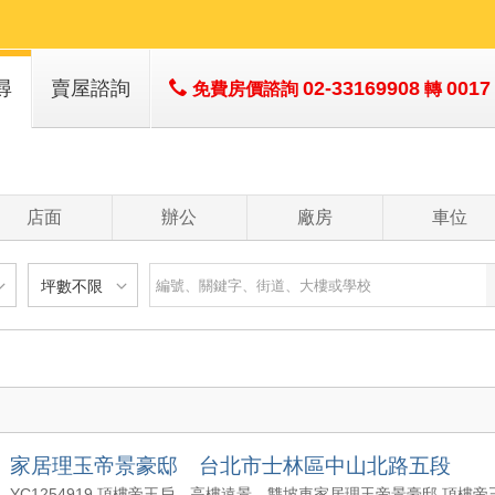
尋
賣屋諮詢
02-33169908
0017
免費房價諮詢
轉
店面
辦公
廠房
車位
坪數不限
建物
土地
主+陽
不限
樓層不限
房數不限
以下
低於 1 樓
1 房
坪數不限
- 5 年
1 樓
2 房
- 10 年
2 - 6 樓
3 房
200 萬
20 坪以下
 - 20 年
7 - 12 樓
4 房
家居理玉帝景豪邸 台北市士林區中山北路五段
1500 萬
20 坪 - 30 坪
 - 30 年
13 樓以上
5 房以上