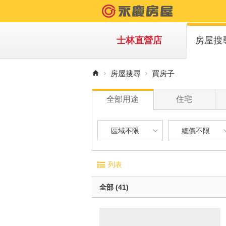
士林直營店
房屋搜
買房子
房屋搜尋
買房子
租房子
全部用途
住宅
區域不限
總價不限
區域不限
總價不限
電梯大廈
屋齡
列表
華廈
1 年
台北市-士林區
900 萬以下
無電梯公寓
1 年 
全部 (41)
透天別墅
5 年 
台北市-北投區
900 萬 - 1
10 年
1200 萬 - 
有車位
20 年