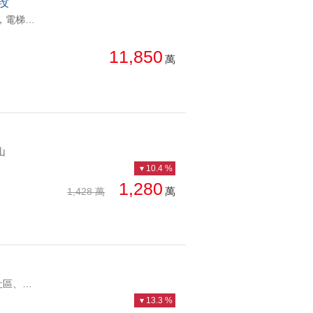
段
YC1280673 雙溪美景，電梯加持至善森林雙溪景觀電梯別墅 雙溪美景，電梯加持
11,850
萬
山
10.4 %
1,280
萬
1,428 萬
YC1246843 24H管理社區、知名鼎鼎釋出柏園景觀泳池別墅 24H管理社區、知名鼎鼎釋出
13.3 %