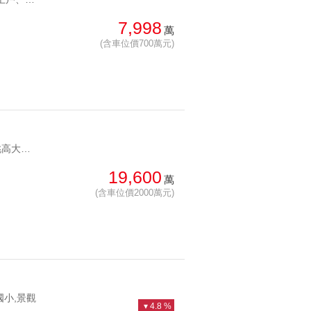
總價: 低 → 高
西北
7,998
西南
萬
每坪單價: 低 → 高
房
(含車位價700萬元)
降幅: 高 → 低
建物坪數: 大 → 小
屋齡: 大 → 小
YC1250444 企業首選 挑高大廳氣派非凡欣翰官邸頂級豪辦 企業首選 挑高大廳氣派非凡
土地坪數: 大 → 小
19,600
萬
(含車位價2000萬元)
國小,景觀
4.8 %