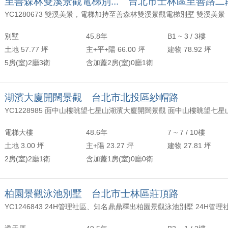
至善森林雙溪景觀電梯別... 台北市士林區至善路二
別墅
45.8年
B1 ~ 3 / 3樓
土地 57.77 坪
主+平+陽 66.00 坪
建物 78.92 坪
5房(室)2廳3衛
含加蓋2房(室)0廳1衛
湖濱大廈開闊景觀 台北市北投區紗帽路
YC1228985 面中山樓眺望七星山湖濱大廈開闊景觀 面中山樓眺望七星
電梯大樓
48.6年
7 ~ 7 / 10樓
土地 3.00 坪
主+陽 23.27 坪
建物 27.81 坪
2房(室)2廳1衛
含加蓋1房(室)0廳0衛
柏園景觀泳池別墅 台北市士林區莊頂路