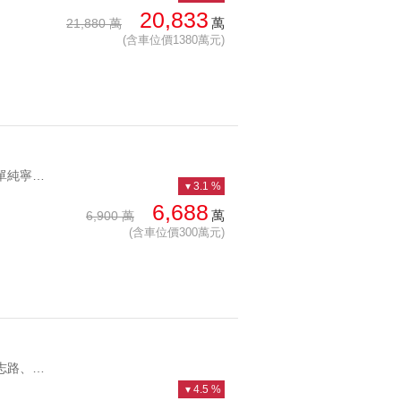
20,833
萬
21,880 萬
(含車位價1380萬元)
YC1255535 戶數單純寧靜面向百萬裝潢採光佳大隱於市三房豪邸 戶數單純寧靜面向百萬裝潢採光佳
3.1 %
6,688
萬
6,900 萬
(含車位價300萬元)
YC1280667 正福志路、邊間、低公設、面學校福林家園邊間三房 正福志路、邊間、低公設、面學校
4.5 %