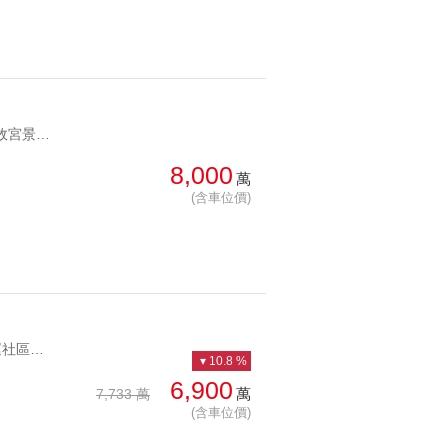
YC1280966 面向故宮景觀優美名人豪邸多公設至善首席傳家御邸 面向故宮景觀優美名人豪邸多公設
8,000
萬
(含車位價)
YC1236309 Y28捷運社區旁，管理嚴謹社區至善天下山河景戶 Y28捷運社區旁，管理嚴謹社區
10.8 %
6,900
萬
7,733 萬
(含車位價)