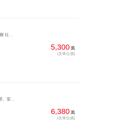
YC1281353 稀有高樓層 社區三千坪大基地至善天下故宮高樓 稀有高樓層 社區三千坪大基地
5,300
萬
(含車位價)
YC1249656 豪宅物業管理、室內大空間至善天下精美釋出 豪宅物業管理、室內大空間
6,380
萬
(含車位價)