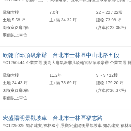
年以上
頂樓
含加蓋
2500 萬
30 坪 - 40 坪
電梯大樓
7.0年
22 ~ 22 / 22樓
-
年
-
樓
-
4000 萬
40 坪 - 50 坪
土地 5.58 坪
主+陽 34.32 坪
建物 73.98 坪
3房(室)2廳2衛
(含車位23.05坪)
上
50 坪以上
兩個以上車位
萬
-
坪
欣翰官邸頂級豪辦 台北市士林區中山北路五段
電梯大樓
11.2年
9 ~ 9 / 12樓
土地 24.43 坪
主+陽 78.69 坪
建物 179.20 坪
0房(室)1廳0衛
(含車位36.37坪)
兩個以上車位
宏盛陽明景觀坡車 台北市士林區福志路
YC1225028 知名建案,福林國小,景觀宏盛陽明景觀坡車 知名建案,福林