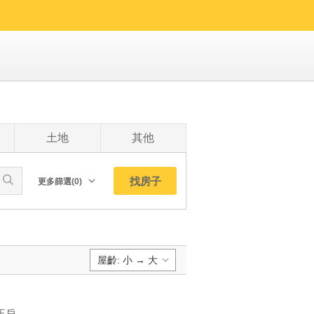
土地
其他
找房子
更多篩選(0)
朝向北
南
西
屋齡: 小 → 大
東
東北
預設排序:
東南
YC1254919 頂樓帝王戶、高樓遠景、雙坡車家居理玉帝景豪邸 頂樓帝王戶、高樓遠景、雙坡車