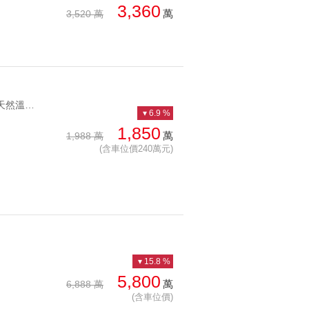
3,360
萬
3,520 萬
YC1246842 陽明天然溫泉宅、正面景觀第一排陽明山泉景觀三房 陽明天然溫泉宅、正面景觀第一排
6.9 %
1,850
萬
1,988 萬
(含車位價240萬元)
15.8 %
5,800
萬
6,888 萬
(含車位價)