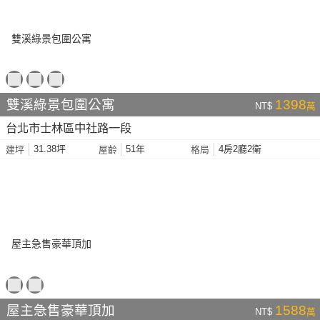
雙溪綠景包圍公寓
1398
NT$
萬
台北市士林區中社路一段
31.38坪
51年
4房2廳2衛
建坪
屋齡
格局
屋主急售豪華頂加
1588
NT$
萬