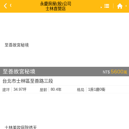
永慶房屋(股)公司
士林直營店
預設排序
依總價 低 → 高
依總價 高 → 低
依每坪單價 低 → 高
依降幅 高 → 低
依建物坪數 大 → 小
至善故宮秘境
5600
NT$
萬
依土地坪數 大 → 小
台北市士林區至善路三段
依屋齡 小 → 大
34.97坪
80.4年
1房1廳0衛
建坪
屋齡
格局
依屋齡 大 → 小