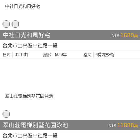
中社日光和風好宅
1680
NT$
萬
台北市士林區中社路一段
31.13坪
50.9年
4房2廳2衛
建坪
屋齡
格局
翠山莊電梯別墅花園泳池
11888
NT$
萬
台北市士林區中社路一段