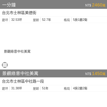
一分鐘
2460
NT$
萬
台北市士林區美德街
32.53坪
52.7年
5房1廳2衛
建坪
屋齡
格局
景觀綠意中社美寓
1450
NT$
萬
台北市士林區中社路一段
31.38坪
51年
4房2廳2衛
建坪
屋齡
格局