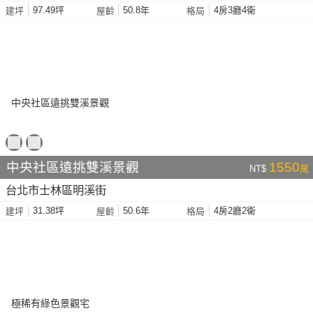
97.49坪
50.8年
4房3廳4衛
建坪
屋齡
格局
中央社區遠挑雙溪景觀
1550
NT$
萬
台北市士林區明溪街
31.38坪
50.6年
4房2廳2衛
建坪
屋齡
格局