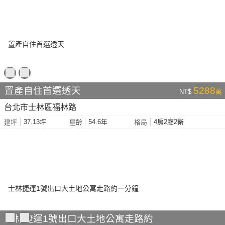
置產自住首選透天
5288
NT$
萬
台北市士林區福林路
37.13坪
54.6年
4房2廳2衛
建坪
屋齡
格局
士林捷運1號出口大土地公寓走路約