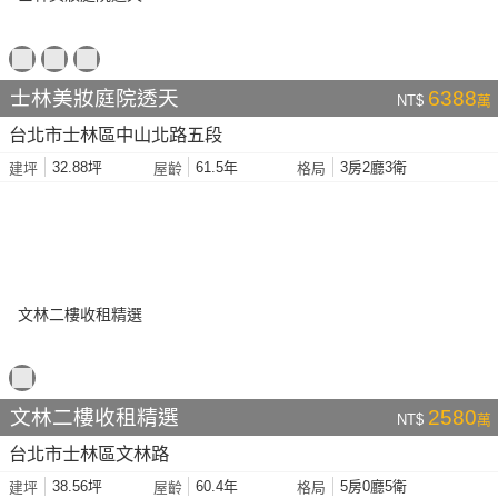
士林美妝庭院透天
6388
NT$
萬
台北市士林區中山北路五段
32.88坪
61.5年
3房2廳3衛
建坪
屋齡
格局
文林二樓收租精選
2580
NT$
萬
台北市士林區文林路
38.56坪
60.4年
5房0廳5衛
建坪
屋齡
格局