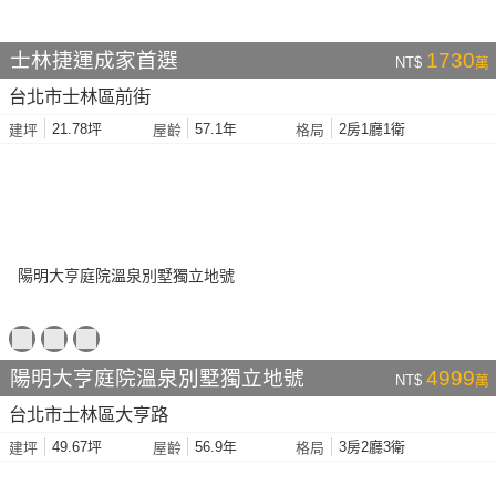
士林捷運成家首選
1730
NT$
萬
台北市士林區前街
21.78坪
57.1年
2房1廳1衛
建坪
屋齡
格局
陽明大亨庭院溫泉別墅獨立地號
4999
NT$
萬
台北市士林區大亨路
49.67坪
56.9年
3房2廳3衛
建坪
屋齡
格局