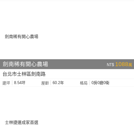
劍南稀有開心農場
1088
NT$
萬
台北市士林區劍南路
8.54坪
60.2年
0房0廳0衛
建坪
屋齡
格局