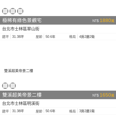
極稀有綠色景觀宅
1880
NT$
萬
台北市士林區翠山街
31.38坪
50.6年
4房2廳2衛
建坪
屋齡
格局
雙溪超美帝景二樓
1650
NT$
萬
台北市士林區明溪街
31.38坪
50.6年
3房2廳1衛
建坪
屋齡
格局