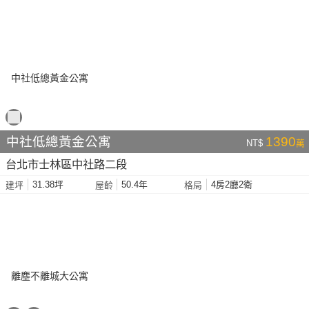
中社低總黃金公寓
1390
NT$
萬
台北市士林區中社路二段
31.38坪
50.4年
4房2廳2衛
建坪
屋齡
格局