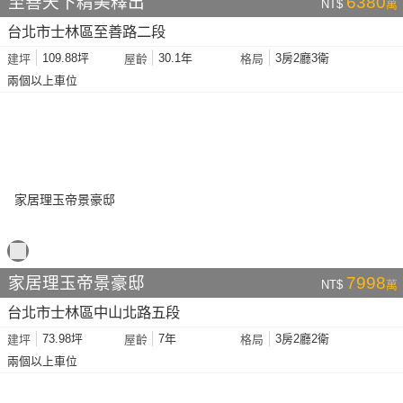
至善天下精美釋出
6380
NT$
萬
台北市士林區至善路二段
109.88坪
30.1年
3房2廳3衛
建坪
屋齡
格局
兩個以上車位
家居理玉帝景豪邸
7998
NT$
萬
台北市士林區中山北路五段
73.98坪
7年
3房2廳2衛
建坪
屋齡
格局
兩個以上車位