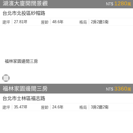
湖濱大廈開闊景觀
1280
NT$
萬
台北市北投區紗帽路
27.81坪
48.6年
2房2廳1衛
建坪
屋齡
格局
福林家園邊間三房
3360
NT$
萬
台北市士林區福志路
35.47坪
24.6年
3房2廳2衛
建坪
屋齡
格局