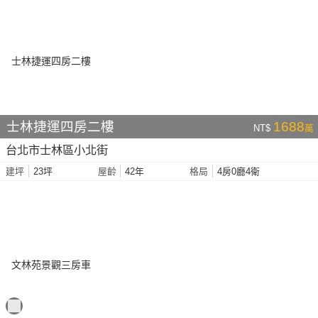
士林捷運四房二樓
1688
NT$
萬
台北市士林區小北街
23坪
42年
4房0廳4衛
建坪
屋齡
格局