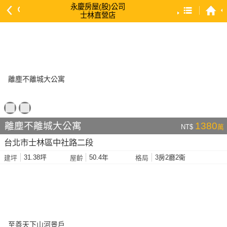
永慶房屋(股)公司
士林直營店
預設排序
依總價 低 → 高
依總價 高 → 低
依每坪單價 低 → 高
依降幅 高 → 低
依建物坪數 大 → 小
離塵不離城大公寓
1380
NT$
萬
依土地坪數 大 → 小
台北市士林區中社路二段
依屋齡 小 → 大
31.38坪
50.4年
3房2廳2衛
建坪
屋齡
格局
依屋齡 大 → 小