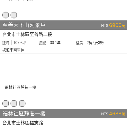
至善天下山河景戶
6900
NT$
萬
台北市士林區至善路二段
107.6坪
30.1年
2房2廳3衛
建坪
屋齡
格局
坡道平面車位
福林社區靜巷一樓
4688
NT$
萬
台北市士林區福志路