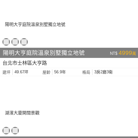
陽明大亨庭院溫泉別墅獨立地號
4999
NT$
萬
台北市士林區大亨路
49.67坪
56.9年
3房2廳3衛
建坪
屋齡
格局