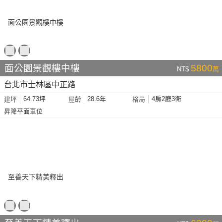
面公園景觀樓中樓
5800
NT$
萬
台北市士林區中正路
64.73坪
28.6年
4房2廳3衛
建坪
屋齡
格局
昇降平面車位