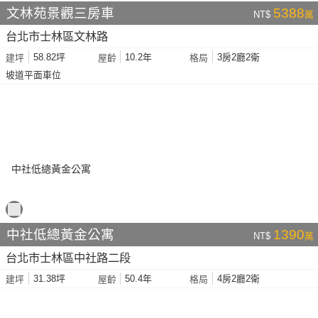
文林苑景觀三房車
5388
NT$
萬
台北市士林區文林路
58.82坪
10.2年
3房2廳2衛
建坪
屋齡
格局
坡道平面車位
中社低總黃金公寓
1390
NT$
萬
台北市士林區中社路二段
31.38坪
50.4年
4房2廳2衛
建坪
屋齡
格局