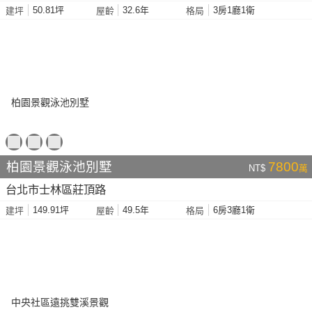
50.81坪
32.6年
3房1廳1衛
建坪
屋齡
格局
柏園景觀泳池別墅
7800
NT$
萬
台北市士林區莊頂路
149.91坪
49.5年
6房3廳1衛
建坪
屋齡
格局