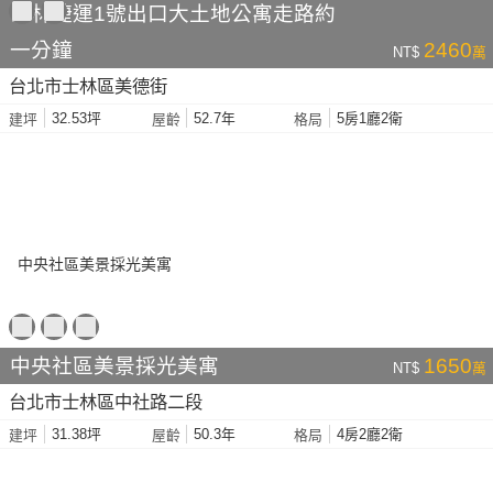
士林捷運1號出口大土地公寓走路約
一分鐘
2460
NT$
萬
台北市士林區美德街
32.53坪
52.7年
5房1廳2衛
建坪
屋齡
格局
中央社區美景採光美寓
1650
NT$
萬
台北市士林區中社路二段
31.38坪
50.3年
4房2廳2衛
建坪
屋齡
格局