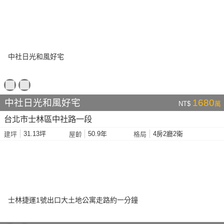
中社日光和風好宅
1680
NT$
萬
台北市士林區中社路一段
31.13坪
50.9年
4房2廳2衛
建坪
屋齡
格局