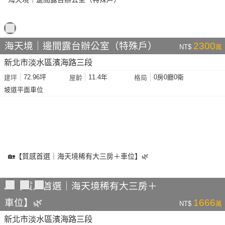
海天境｜邊間露台辦公室（特殊戶）
2300
NT$
萬
新北市淡水區濱海路三段
72.96坪
11.4年
0房0廳0衛
建坪
屋齡
格局
坡道平面車位
🏡【質感首選｜海天境稀有大三房＋
車位】🌿
1666
NT$
萬
新北市淡水區濱海路三段