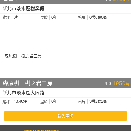
新北市淡水區樹興段
0坪
0年
0房0廳0衛
建坪
屋齡
格局
森原樹｜樹之岩三房
1950
NT$
萬
新北市淡水區大同路
48.46坪
0年
3房2廳2衛
建坪
屋齡
格局
載入更多