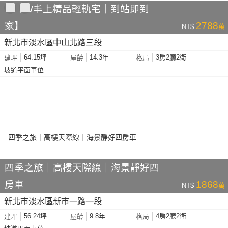
🚈【W丰上精品輕軌宅｜到站即到
家】
2788
NT$
萬
新北市淡水區中山北路三段
64.15坪
14.3年
3房2廳2衛
建坪
屋齡
格局
坡道平面車位
四季之旅｜高樓天際線｜海景靜好四
房車
1868
NT$
萬
新北市淡水區新市一路一段
56.24坪
9.8年
4房2廳2衛
建坪
屋齡
格局