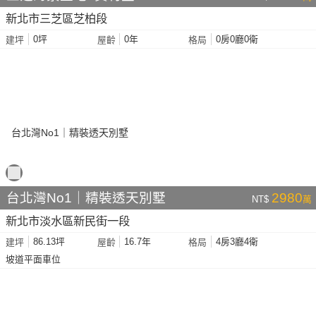
新北市三芝區芝柏段
0坪
0年
0房0廳0衛
建坪
屋齡
格局
台北灣No1｜精裝透天別墅
2980
NT$
萬
新北市淡水區新民街一段
86.13坪
16.7年
4房3廳4衛
建坪
屋齡
格局
坡道平面車位