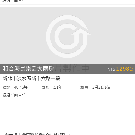
坡道平面車位
和合海景樂活大兩房
1298
NT$
萬
新北市淡水區新市六路一段
40.45坪
3.1年
2房2廳1衛
建坪
屋齡
格局
坡道平面車位