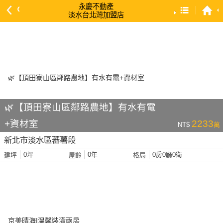
永慶不動產
淡水台北灣加盟店
預設排序
依總價 低 → 高
依總價 高 → 低
依每坪單價 低 → 高
依降幅 高 → 低
🌿【頂田寮山區鄰路農地】有水有電
依建物坪數 大 → 小
+資材室
2233
NT$
萬
依土地坪數 大 → 小
新北市淡水區蕃薯段
依屋齡 小 → 大
0坪
0年
0房0廳0衛
建坪
屋齡
格局
依屋齡 大 → 小