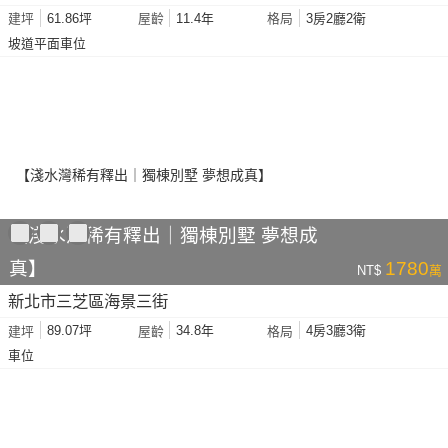
61.86坪
11.4年
3房2廳2衛
建坪
屋齡
格局
坡道平面車位
【淺水灣稀有釋出｜獨棟別墅 夢想成
真】
1780
NT$
萬
新北市三芝區海景三街
89.07坪
34.8年
4房3廳3衛
建坪
屋齡
格局
車位