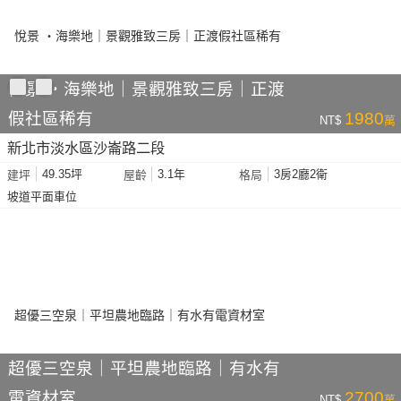
悅景 ‧海樂地｜景觀雅致三房｜正渡
假社區稀有
1980
NT$
萬
新北市淡水區沙崙路二段
49.35坪
3.1年
3房2廳2衛
建坪
屋齡
格局
坡道平面車位
超優三空泉｜平坦農地臨路｜有水有
電資材室
2700
NT$
萬