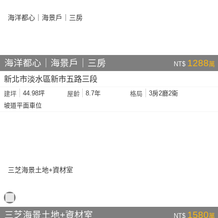
海洋都心｜海景戶｜三房
1288
NT$
萬
新北市淡水區新市五路三段
44.98坪
8.7年
3房2廳2衛
建坪
屋齡
格局
坡道平面車位
三芝海景土地+資材室
1580
NT$
萬