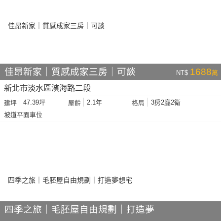
佳昂新家｜質感成家三房｜可談
1688
NT$
萬
新北市淡水區濱海路二段
47.39坪
2.1年
3房2廳2衛
建坪
屋齡
格局
坡道平面車位
四季之旅｜毛胚屋自由規劃｜打造夢