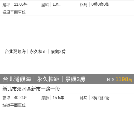
11.05坪
10年
0房0廳0衛
建坪
屋齡
格局
坡道平面車位
台北灣觀海｜永久棟距｜景觀3房
1198
NT$
萬
新北市淡水區新市一路一段
40.24坪
15.5年
3房2廳2衛
建坪
屋齡
格局
坡道平面車位