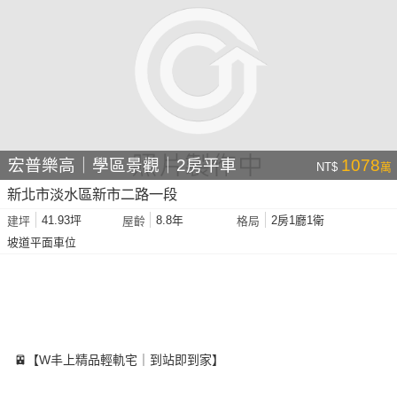
宏普樂高｜學區景觀｜2房平車
1078
NT$
萬
新北市淡水區新市二路一段
41.93坪
8.8年
2房1廳1衛
建坪
屋齡
格局
坡道平面車位