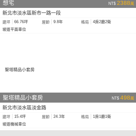
想宅
2388
NT$
萬
新北市淡水區新市一路一段
66.76坪
9.8年
4房2廳2衛
建坪
屋齡
格局
坡道平面車位
聖塔精品小套房
498
NT$
萬
新北市淡水區淡金路
15.4坪
24.3年
1房1廳1衛
建坪
屋齡
格局
坡道機械車位