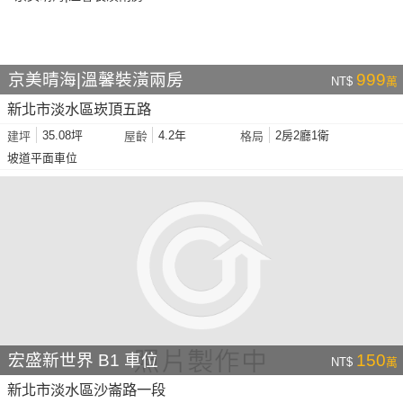
京美晴海|溫馨裝潢兩房
999
NT$
萬
新北市淡水區崁頂五路
35.08坪
4.2年
2房2廳1衛
建坪
屋齡
格局
坡道平面車位
宏盛新世界 B1 車位
150
NT$
萬
新北市淡水區沙崙路一段