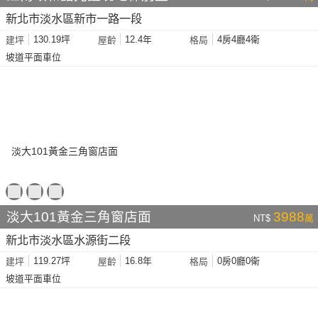
新北市淡水區新市一路一段
130.19坪
12.4年
4房4廳4衛
建坪
屋齡
格局
坡道平面車位
淡大101黃金三角窗店面
3988
NT$
萬
新北市淡水區水源街二段
119.27坪
16.8年
0房0廳0衛
建坪
屋齡
格局
坡道平面車位