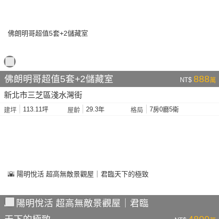
佛朗明哥超值5套+2儲藏室
888
NT$
萬
新北市三芝區淺水灣街
113.11坪
29.3年
7房0廳5衛
建坪
屋齡
格局
🌇 陽明悅活 超高無敵景觀屋｜君臨