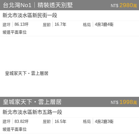
台北灣No1｜精裝透天別墅
2980
NT$
萬
新北市淡水區新民街一段
86.13坪
16.7年
4房3廳4衛
建坪
屋齡
格局
坡道平面車位
皇城家天下・雲上層居
1998
NT$
萬
新北市淡水區新市五路一段
83.82坪
16.5年
4房2廳3衛
建坪
屋齡
格局
坡道平面車位