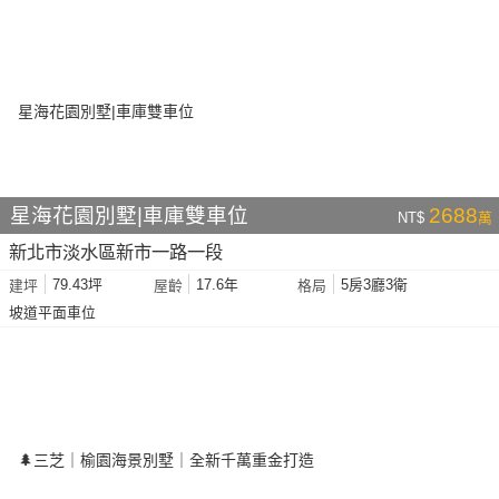
星海花園別墅|車庫雙車位
2688
NT$
萬
新北市淡水區新市一路一段
79.43坪
17.6年
5房3廳3衛
建坪
屋齡
格局
坡道平面車位