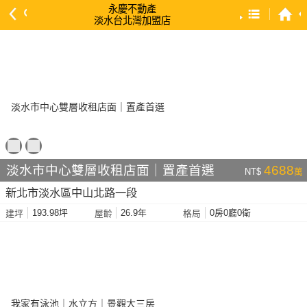
永慶不動產
淡水台北灣加盟店
預設排序
依總價 低 → 高
依總價 高 → 低
依每坪單價 低 → 高
依降幅 高 → 低
依建物坪數 大 → 小
淡水市中心雙層收租店面｜置產首選
4688
NT$
萬
依土地坪數 大 → 小
新北市淡水區中山北路一段
依屋齡 小 → 大
193.98坪
26.9年
0房0廳0衛
建坪
屋齡
格局
依屋齡 大 → 小