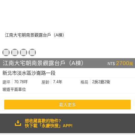
江南大宅朝南景觀露台戶（A棟）
2700
NT$
萬
新北市淡水區沙崙路一段
70.78坪
7.4年
2房2廳2衛
建坪
屋齡
格局
坡道平面車位
載入更多
想收藏喜歡的物件?
快下載「永慶快搜」APP!