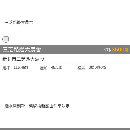
三芝路邊大農舍
3500
NT$
萬
新北市三芝區大湖段
116.46坪
45.3年
0房0廳0衛
建坪
屋齡
格局