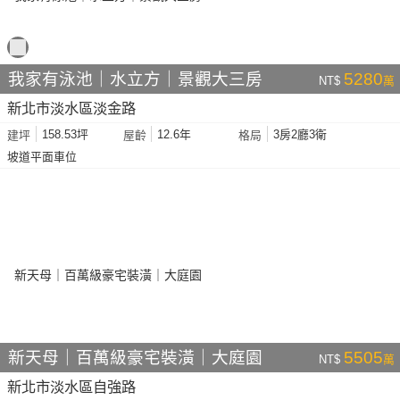
我家有泳池｜水立方｜景觀大三房
5280
NT$
萬
新北市淡水區淡金路
158.53坪
12.6年
3房2廳3衛
建坪
屋齡
格局
坡道平面車位
新天母｜百萬級豪宅裝潢｜大庭園
5505
NT$
萬
新北市淡水區自強路