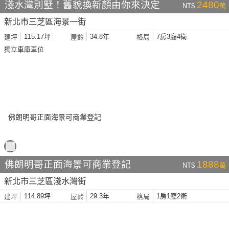
淺水灣別墅！舊貌換新顏由你來決定
2480
NT$
萬
新北市三芝區海景一街
115.17坪
34.8年
7房3廳4衛
建坪
屋齡
格局
獨立車庫車位
佛朗明哥正面海景可商業登記
1888
NT$
萬
新北市三芝區淺水灣街
114.89坪
29.3年
1房1廳2衛
建坪
屋齡
格局