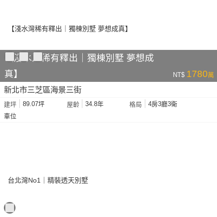
【淺水灣稀有釋出｜獨棟別墅 夢想成
真】
1780
NT$
萬
新北市三芝區海景三街
89.07坪
34.8年
4房3廳3衛
建坪
屋齡
格局
車位