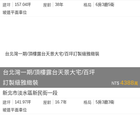
157.04坪
38年
6房3廳5衛
建坪
屋齡
格局
坡道平面車位
台北灣一期/頂樓露台天景大宅/百坪
訂製級雅緻裝
4388
NT$
萬
新北市淡水區新民街一段
141.97坪
16.7年
5房3廳3衛
建坪
屋齡
格局
坡道平面車位