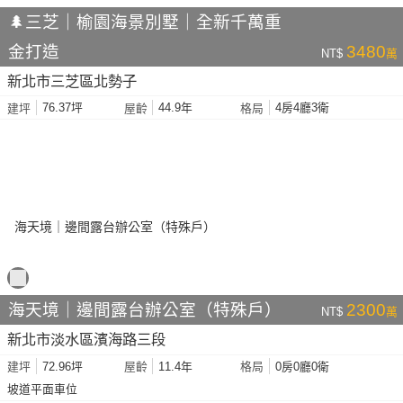
🌲三芝｜榆園海景別墅｜全新千萬重
金打造
3480
NT$
萬
新北市三芝區北勢子
76.37坪
44.9年
4房4廳3衛
建坪
屋齡
格局
海天境｜邊間露台辦公室（特殊戶）
2300
NT$
萬
新北市淡水區濱海路三段
72.96坪
11.4年
0房0廳0衛
建坪
屋齡
格局
坡道平面車位