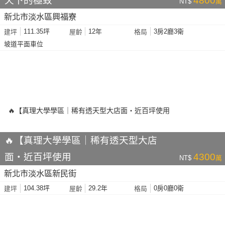
天下的極致
4800
NT$
萬
新北市淡水區興福寮
111.35坪
12年
3房2廳3衛
建坪
屋齡
格局
坡道平面車位
🔥【真理大學學區｜稀有透天型大店
面・近百坪使用
4300
NT$
萬
新北市淡水區新民街
104.38坪
29.2年
0房0廳0衛
建坪
屋齡
格局