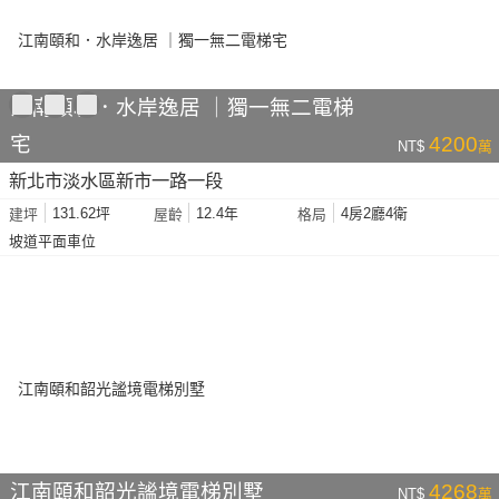
江南頤和．水岸逸居 ｜獨一無二電梯
宅
4200
NT$
萬
新北市淡水區新市一路一段
131.62坪
12.4年
4房2廳4衛
建坪
屋齡
格局
坡道平面車位
江南頤和韶光謐境電梯別墅
4268
NT$
萬