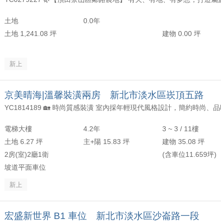
年以上
頂樓
含加蓋
2000 萬
30 坪 - 40 坪
土地
0.0年
-
年
-
樓
-
3000 萬
40 坪 - 50 坪
土地 1,241.08 坪
建物 0.00 坪
上
50 坪以上
新上
萬
-
坪
京美晴海|溫馨裝潢兩房 新北市淡水區崁頂五路
電梯大樓
4.2年
3 ~ 3 / 11樓
土地 6.27 坪
主+陽 15.83 坪
建物 35.08 坪
2房(室)2廳1衛
(含車位11.659坪)
坡道平面車位
新上
宏盛新世界 B1 車位 新北市淡水區沙崙路一段