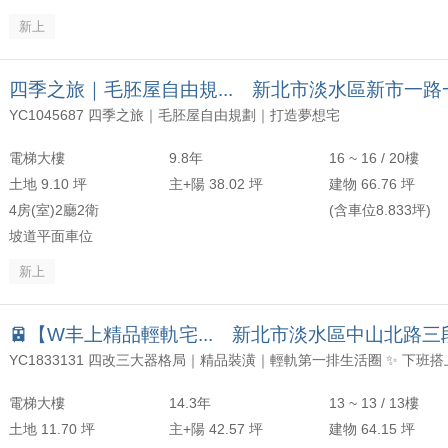
新上
四季之旅｜毛胚屋自由規... 新北市淡水區新市一路
YC1045687 四季之旅｜毛胚屋自由規劃｜打造夢想宅
電梯大樓
9.8年
16 ~ 16 / 20樓
土地 9.10 坪
主+陽 38.02 坪
建物 66.76 坪
4房(室)2廳2衛
(含車位8.833坪)
坡道平面車位
新上
🚈【W丰上精品輕軌宅... 新北市淡水區中山北路三
電梯大樓
14.3年
13 ~ 13 / 13樓
土地 11.70 坪
主+陽 42.57 坪
建物 64.15 坪