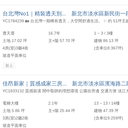
台北灣No1｜精裝透天別... 新北市淡水區新民街一
透天厝
16.7年
1 ~ 3 / 3樓
土地 17.02 坪
主+陽 57.70 坪
建物 86.13 坪
4房(室)3廳4衛
(含車位8.367坪)
坡道平面車位
新上
佳昂新家｜質感成家三房... 新北市淡水區濱海路二
電梯大樓
2.1年
13 ~ 13 / 14樓
土地 5.86 坪
主+陽 25.44 坪
建物 47.39 坪
3房(室)2廳2衛
(含車位9.259坪)
坡道平面車位