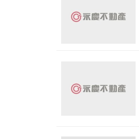
無車位
30 
新北市-泰山區
1200 萬 - 
有無障礙空間
新北市-鶯歌區
2000 萬 - 
台中市-清水區
3000 萬以
桃園市-楊梅區
-