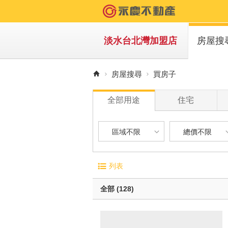
淡水台北灣加盟店
房屋搜
買房子
房屋搜尋
買房子
租房子
全部用途
住宅
區域不限
總價不限
區域不限
總價不限
電梯大廈
屋齡
列表
華廈
1 年
新北市-淡水區
400 萬以下
無電梯公寓
1 年 
全部 (128)
透天別墅
5 年 
新北市-三芝區
400 萬 - 8
10 年
新北市-五股區
800 萬 - 1
有車位
20 年