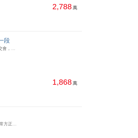
2,788
萬
一段
YC1800092 高樓之上，風景剛剛好。 遠方一抹海，與城市天際線輕輕交會，白日通透、入夜溫柔。 社區管理完善，公設齊全，居住品質穩定，是淡海新市鎮指名度極高的優質社區之一 格局方正，採光充足，客廳大面窗引入自然光與景色，將窗外的天空與遠景延伸進生活日常，居住氛圍愜意而有質感。 室內簡約裝潢，留白剛好，讓生活有餘裕呼吸；採光自然流動，日常在光影之中慢慢展開。 不張揚的美，適合靜靜住著，也適合細細收藏。 一間，把風景留在生活裡的家。四季之旅｜高樓天際線｜海景靜好四房車 高樓之上，風景剛剛好。 遠方一抹海，與城市天際線輕輕交會，白日通透、入夜溫柔。 社區管理完善，公設齊全，居住品質穩定，是淡海新市鎮指名度極高的優質社區之一 格局方正，採光充足，客廳大面窗引入自然光與景色，將窗外的天空與遠景延伸進生活日常，居住氛圍愜意而有質感。 室內簡約裝潢，留白剛好，讓生活有餘裕呼吸；採光自然流動，日常在光影之中慢慢展開。 不張揚的美，適合靜靜住著，也適合細細收藏。 一間，把風景留在生活裡的家。
1,868
萬
YC1833136 和合建設在淡水是很棒的建案，空間明亮 戶數單純 格局非常方正，浴廁有開窗，空間規畫非常好 輕軌站7分鐘和合海景樂活大兩房 和合建設在淡水是很棒的建案，空間明亮 戶數單純 格局非常方正，浴廁有開窗，空間規畫非常好 輕軌站7分鐘