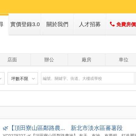
尋
實價登錄3.0
關於我們
人才招募
免費房
店簡介
經營團隊
店面
辦公
廠房
車位
經營績效
服務項目
坪數不限
建物
土地
主+陽
不限
樓層不限
房數不限
以下
低於 1 樓
1 房
坪數不限
- 5 年
1 樓
2 房
- 10 年
2 - 6 樓
3 房
00 萬
20 坪以下
 - 20 年
7 - 12 樓
4 房
🌿【頂田寮山區鄰路農... 新北市淡水區蕃薯段
200 萬
20 坪 - 30 坪
 - 30 年
13 樓以上
5 房以上