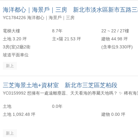
海洋都心｜海景戶｜三房 新北市淡水區新市五路三
YC1784226 海洋都心｜海景戶｜三房
電梯大樓
8.7年
22 ~ 22 / 27樓
土地 3.20 坪
主+陽 21.53 坪
建物 44.98 坪
3房(室)2廳2衛
(含車位9.330坪)
坡道平面車位
新上
三芝海景土地+資材室 新北市三芝區芝柏段
土地
0.0年
土地 1,092.48 坪
建物 0.00 坪
新上