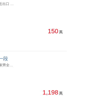
YC1784221 B1車位 靠近出口 進出便利宏盛新世界 B1 車位 B1車位 靠近出口 進出便利
150
萬
一段
YC1800108 社區巴士,公設完善 鄰近淡江大橋 面泳池,永久棟距 周邊店家齊全台北灣觀海｜永久棟距｜景觀3房 社區巴士,公設完善 鄰近淡江大橋 面泳池,永久棟距 周邊店家齊全
1,198
萬