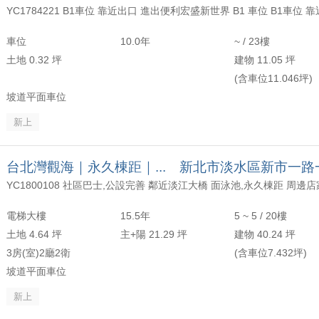
車位
10.0年
~ / 23樓
土地 0.32 坪
建物 11.05 坪
(含車位11.046坪)
坡道平面車位
新上
台北灣觀海｜永久棟距｜... 新北市淡水區新市一路
電梯大樓
15.5年
5 ~ 5 / 20樓
土地 4.64 坪
主+陽 21.29 坪
建物 40.24 坪
3房(室)2廳2衛
(含車位7.432坪)
坡道平面車位
新上