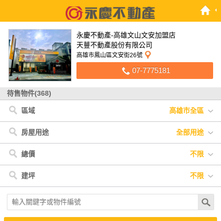
永慶不動產-高雄文山文安加盟店
天蘴不動產股份有限公司
高雄市鳳山區文安街26號
07-7775181
待售物件(368)
區域
高雄市全區
高雄市
< 高雄市
< 屏東縣
< 台南市
< 台東縣
< 苗栗縣
< 台中市
< 花蓮縣
< 嘉義縣
< 澎湖縣
< 宜蘭縣
< 南投縣
屏東縣
鳳山區
恆春鎮
善化區
台東市
後龍鎮
北區
花蓮市
中埔鄉
白沙鄉
礁溪鄉
鹿谷鄉
台南市
三民區
萬丹鄉
佳里區
台東縣
前鎮區
屏東市
東區
白河區
苗栗縣
苓雅區
內埔鄉
玉井區
台中市
大寮區
萬巒鄉
安南區
花蓮縣
大樹區
東港鎮
房屋用途
全部用途
嘉義縣
小港區
潮州鎮
楠西區
澎湖縣
楠梓區
長治鄉
仁德區
宜蘭縣
旗山區
麟洛鄉
新化區
南投縣
前金區
新埤鄉
安平區
新興區
新園鄉
柳營區
岡山區
竹田鄉
歸仁區
美濃區
高樹鄉
全部用途
住宅
店面
辦公
廠房
車位
土地
其他
總價
不限
內門區
崁頂鄉
仁武區
左營區
鼓山區
大社區
燕巢區
田寮區
不限
500萬以下
500萬-1000萬
1000萬-1500萬
建坪
不限
鳥松區
橋頭區
梓官區
林園區
鹽埕區
阿蓮區
六龜區
1500萬-2000萬
2000萬-3000萬
3000萬以上
湖內區
甲仙區
永安區
杉林區
彌陀區
不限
20坪以下
20坪-30坪
30坪-40坪
40坪-50坪
50坪以上