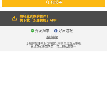
找房子
想收藏喜歡的物件?
快下載「永慶快搜」APP!
好友獨享
好屋速報
客服專線
永慶房屋仲介股份有限公司負責建置及維護
非經正式書面同意，禁止轉貼節錄。