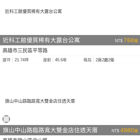
近科工館優質稀有大露台公寓
768
NT$
萬
高雄市三民區平等路
21.74坪
45.6年
2房2廳2衛
建坪
屋齡
格局
旗山中山路臨路寬大雙金店住透天厝
4980
NT$
萬