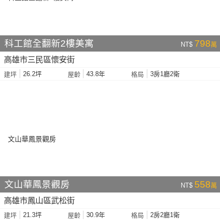
科工館全翻新2樓美寓
798
NT$
萬
高雄市三民區懷安街
26.2坪
43.8年
3房1廳2衛
建坪
屋齡
格局
文山華鳳景觀房
558
NT$
萬
高雄市鳳山區武松街
21.3坪
30.9年
2房2廳1衛
建坪
屋齡
格局