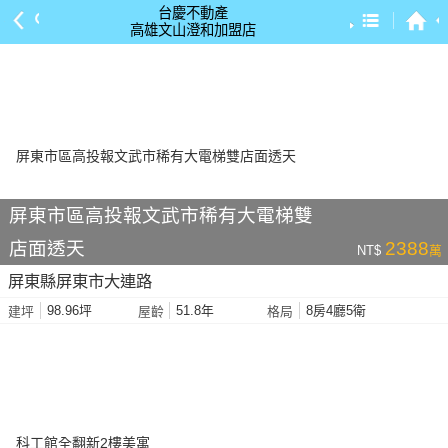
台慶不動產
高雄文山澄和加盟店
預設排序
依總價 低 → 高
依總價 高 → 低
依每坪單價 低 → 高
依降幅 高 → 低
屏東市區高投報文武市稀有大電梯雙
依建物坪數 大 → 小
店面透天
2388
NT$
萬
依土地坪數 大 → 小
屏東縣屏東市大連路
依屋齡 小 → 大
98.96坪
51.8年
8房4廳5衛
建坪
屋齡
格局
依屋齡 大 → 小