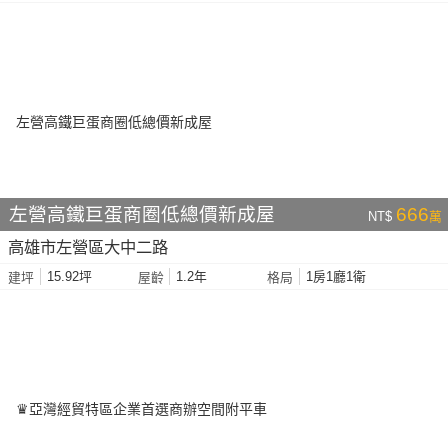
左營高鐵巨蛋商圈低總價新成屋
666
NT$
萬
高雄市左營區大中二路
15.92坪
1.2年
1房1廳1衛
建坪
屋齡
格局