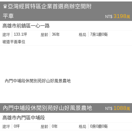
♛亞灣經貿特區企業首選商辦空間附
平車
3198
NT$
萬
高雄市前鎮區一心一路
133.1坪
36年
7房1廳0衛
建坪
屋齡
格局
坡道平面車位
內門中埔段休閒別苑好山好風景農地
1088
NT$
萬
高雄市內門區中埔段
0坪
0年
0房0廳0衛
建坪
屋齡
格局