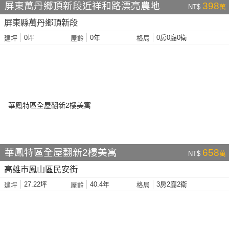
屏東萬丹鄉頂新段近祥和路漂亮農地
398
NT$
萬
屏東縣萬丹鄉頂新段
0坪
0年
0房0廳0衛
建坪
屋齡
格局
華鳳特區全屋翻新2樓美寓
658
NT$
萬
高雄市鳳山區民安街
27.22坪
40.4年
3房2廳2衛
建坪
屋齡
格局