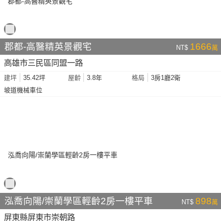
郡都-高醫精英景觀宅
1666
NT$
萬
高雄市三民區同盟一路
35.42坪
3.8年
3房1廳2衛
建坪
屋齡
格局
坡道機械車位
泓喬向陽/崇蘭學區輕齡2房一樓平車
898
NT$
萬
屏東縣屏東市崇朝路