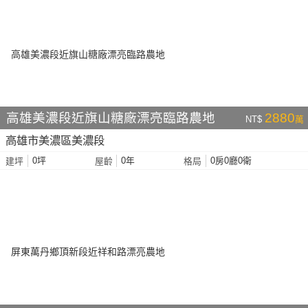
高雄美濃段近旗山糖廠漂亮臨路農地
2880
NT$
萬
高雄市美濃區美濃段
0坪
0年
0房0廳0衛
建坪
屋齡
格局