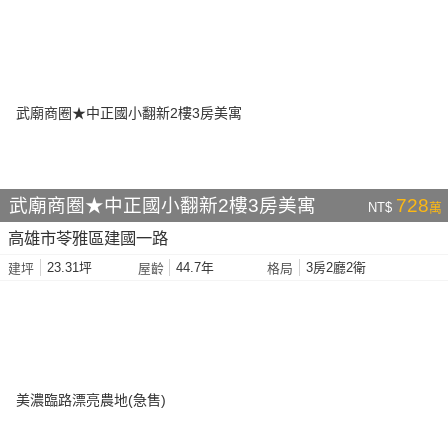
武廟商圈★中正國小翻新2樓3房美寓
728
NT$
萬
高雄市苓雅區建國一路
23.31坪
44.7年
3房2廳2衛
建坪
屋齡
格局