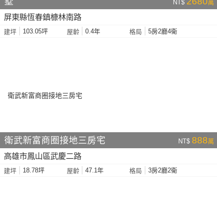
墅
2680
NT$
萬
屏東縣恆春鎮槺林南路
103.05坪
0.4年
5房2廳4衛
建坪
屋齡
格局
衛武新富商圈接地三房宅
888
NT$
萬
高雄市鳳山區武慶二路
18.78坪
47.1年
3房2廳2衛
建坪
屋齡
格局