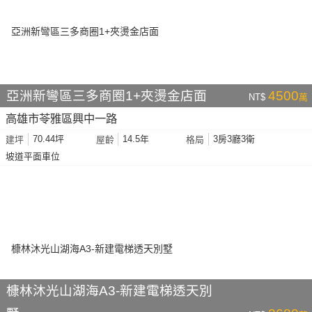
亞洲新彎區三多商圈1+夾燙金店面
4500
NT$
萬
高雄市苓雅區興中一路
70.44坪
14.5年
3房3廳3衛
建坪
屋齡
格局
坡道平面車位
槺林沐光山湖海A3-新建電梯透天別