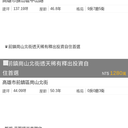
高雄市旗山區中山路
137.19坪
46.8年
9房7廳5衛
建坪
屋齡
格局
♛前鎮崗山北街透天稀有釋出投資自
住首選
1280
NT$
萬
高雄市前鎮區崗山北街
44.09坪
50.3年
0房0廳3衛
建坪
屋齡
格局