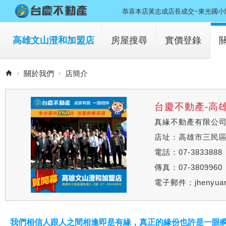
恭喜本店黃志成店長成交~東光國小
恭喜本店王文惠成交~三民區金店面
高雄文山澄和加盟店
房屋搜尋
實價登錄
就是現在 心動不如馬上行動 一起
買房子
關於我們
店簡介
我們店全新開幕 積極尋找好夥伴的
租房子
恭喜本店李忻怡、黃成志賀成交~仁
台慶不動產-高
真緣不動產有限公
恭喜本店鍾鳳玉成交~鼓山區音樂家
店址：高雄市三民區
恭喜本店鄭喜元協理~交成華鳳特區
電話：07-3833888
傳真：07-3809960
電子郵件：
jhenyu
我們相信人跟人之間相逢即是有緣，真正的緣份也許是一眼