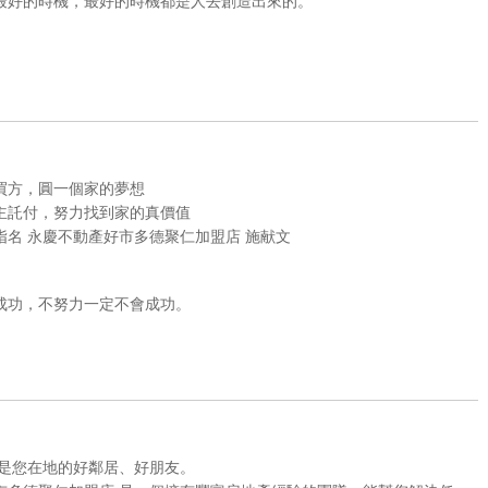
最好的時機，最好的時機都是人去創造出來的。
買方，圓一個家的夢想
主託付，努力找到家的真價值
指名 永慶不動產好市多德聚仁加盟店 施献文
成功，不努力一定不會成功。
，是您在地的好鄰居、好朋友。