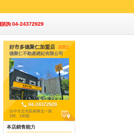
04-24372929
價諮詢
好市多德聚仁加盟店
店簡介
德聚仁不動產經紀有限公司
04-24372929
台中市北屯區南興北一路
188、190號
本店銷售能力