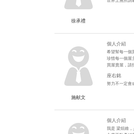
世界上無所謂
徐承禮
個人介紹
希望幫每一個
珍惜每一個屋
買屋賣屋，請
座右銘
努力不一定會
施献文
個人介紹
我是 梁烜維