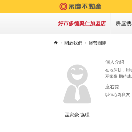
好市多德聚仁加盟店
房屋搜
買房
關於我們
經營團隊
租房
個人介紹
在地深耕，用
巫家豪 期待
座右銘
以恒心為良友
巫家豪 協理