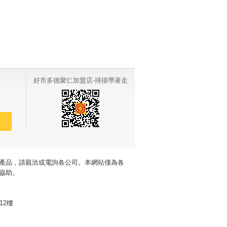
好市多德聚仁加盟店-掃描帶著走
賣
產品，請親洽或電詢各公司。本網站僅為各
協助。
12樓