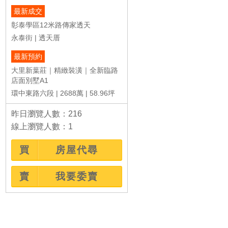
最新成交
彰泰學區12米路傳家透天
永泰街
透天厝
最新預約
大里新葉莊｜精緻裝潢｜全新臨路
店面別墅A1
環中東路六段
2688萬
58.96坪
昨日瀏覽人數：216
線上瀏覽人數：1
買
房屋代尋
賣
我要委賣