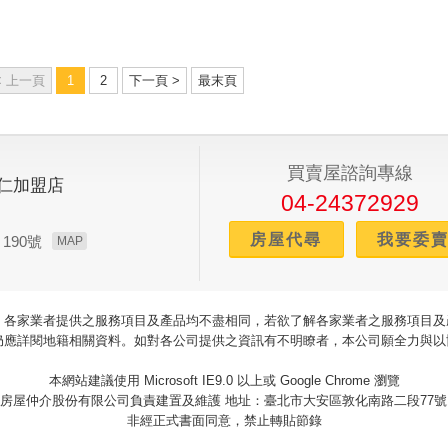
< 上一頁
1
2
下一頁 >
最末頁
買賣屋諮詢專線
仁加盟店
04-24372929
房屋代尋
我要委
190號
MAP
，各家業者提供之服務項目及產品均不盡相同，若欲了解各家業者之服務項目及
仍應詳閱地籍相關資料。如對各公司提供之資訊有不明瞭者，本公司願全力與以
本網站建議使用 Microsoft IE9.0 以上或 Google Chrome 瀏覽
房屋仲介股份有限公司負責建置及維護 地址：臺北市大安區敦化南路二段77號
非經正式書面同意，禁止轉貼節錄