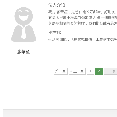
個人介紹
我是 廖華笙，是您在地的好鄰居、好朋友
有巢氏房屋小檜溪自強加盟店 是一個擁有
與房屋相關的疑難雜症，我們期待能有為
座右銘
生活有朝氣，活得暢暢快快，工作講求效
廖華笙
第一頁
< 上一頁
1
2
下一頁 