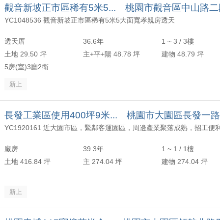
觀音新坡正市區稀有5米5... 桃園市觀音區中山路二
YC1048536 觀音新坡正市區稀有5米5大面寬孝親房透天
透天厝
36.6年
1 ~ 3 / 3樓
土地 29.50 坪
主+平+陽 48.78 坪
建物 48.79 坪
5房(室)3廳2衛
新上
長發工業區使用400坪9米... 桃園市大園區長發一路
廠房
39.3年
1 ~ 1 / 1樓
土地 416.84 坪
主 274.04 坪
建物 274.04 坪
新上