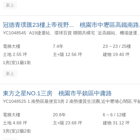
新上
冠德青璞匯23樓上帝視野... 桃園市中壢區高鐵南
電梯大樓
7.4年
23 ~ 23 / 25樓
土地 2.55 坪
主+陽 12.56 坪
建物 19.40 坪
1房(室)1廳1衛
新上
東方之星NO.1三房 桃園市平鎮區中庸路
電梯大樓
20.8年
6 ~ 6 / 12樓
土地 4.68 坪
主+陽 23.68 坪
建物 31.12 坪
3房(室)2廳2衛