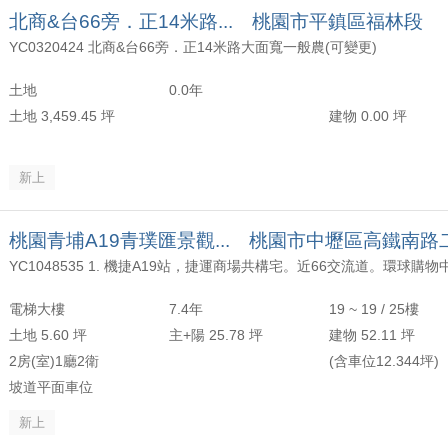
北商&台66旁．正14米路... 桃園市平鎮區福林段
YC0320424 北商&台66旁．正14米路大面寬一般農(可變更)
土地
0.0年
土地 3,459.45 坪
建物 0.00 坪
新上
桃園青埔A19青璞匯景觀... 桃園市中壢區高鐵南路
電梯大樓
7.4年
19 ~ 19 / 25樓
土地 5.60 坪
主+陽 25.78 坪
建物 52.11 坪
2房(室)1廳2衛
(含車位12.344坪)
坡道平面車位
新上