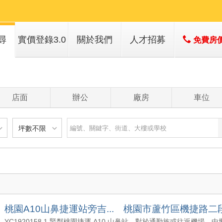
尋
實價登錄3.0
關於我們
人才招募
免費房
子
店簡介
子
經營團隊
店面
辦公
廠房
車位
經營績效
服務項目
坪數不限
建物
土地
主+陽
不限
樓層不限
房數不限
以下
低於 1 樓
1 房
坪數不限
- 5 年
1 樓
2 房
- 10 年
2 - 6 樓
3 房
00 萬
20 坪以下
 - 20 年
7 - 12 樓
4 房
桃園A10山鼻捷運站旁吉... 桃園市蘆竹區機捷路二
00 萬
20 坪 - 30 坪
 - 30 年
13 樓以上
5 房以上