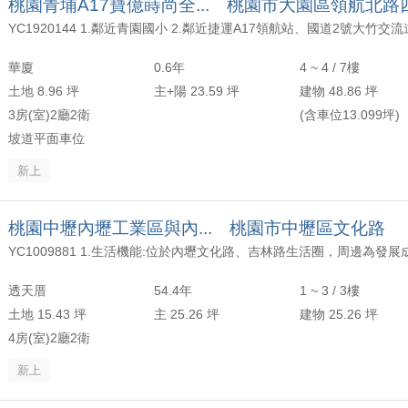
桃園青埔A17寶億蒔尚全... 桃園市大園區領航北路
華廈
0.6年
4 ~ 4 / 7樓
土地 8.96 坪
主+陽 23.59 坪
建物 48.86 坪
3房(室)2廳2衛
(含車位13.099坪)
坡道平面車位
新上
桃園中壢內壢工業區與內... 桃園市中壢區文化路
透天厝
54.4年
1 ~ 3 / 3樓
土地 15.43 坪
主 25.26 坪
建物 25.26 坪
4房(室)2廳2衛
新上