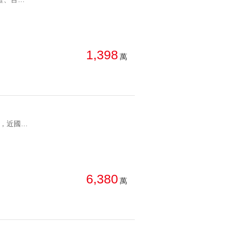
總價: 低 → 高
西北
西南
每坪單價: 低 → 高
房
降幅: 高 → 低
1,398
萬
建物坪數: 大 → 小
屋齡: 小 → 大
土地坪數: 大 → 小
YC0068680  精華核心地段｜位於A18核心發展區，高鐵捷運雙鐵匯聚，近國泰站前廣場、IKEA大潤發、華泰名品城等千億建設利多  知名建商｜在地口碑值得信賴，深受不少忠實客戶喜愛  豪宅規劃｜戶戶邊間、三面採光、四戶三梯設計，彰顯豪宅典範，多元星級公設，搭配進口高規建材  永久棟距+視野｜面學校預定地，享重劃區內少有的高樓層無限棟距景觀，眺望山群溪流豪景  稀有大坪數｜站前稀有大坪數產品，舒適寬敞空間、方正坪效高，毛胚交屋 青埔A18桃大詠第一排稀有雙車豪邸  精華核心地段｜位於A18核心發展區，高鐵捷運雙鐵匯聚，近國泰站前廣場、IKEA大潤發、華泰名品城等千億建設利多  知名建商｜在地口碑值得信賴，深受不少忠實客戶喜愛  豪宅規劃｜戶戶邊間、三面採光、四戶三梯設計，彰顯豪宅典範，多元星級公設，搭配進口高規建材  永久棟距+視野｜面學校預定地，享重劃區內少有的高樓層無限棟距景觀，眺望山群溪流豪景  稀有大坪數｜站前稀有大坪數產品，舒適寬敞空間、方正坪效高，毛胚交屋
6,380
萬