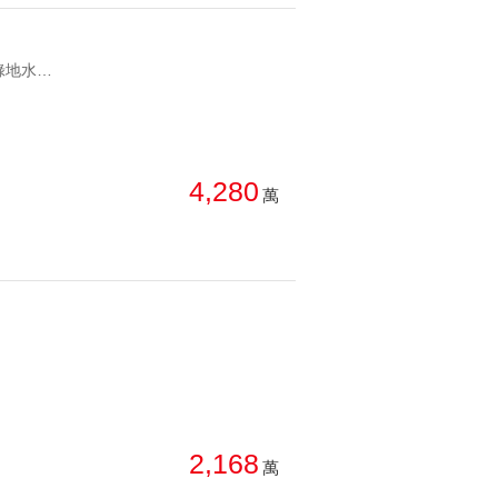
YC1811310 1. 全室裝潢，格局方正，雙浴室開窗 2. 緊鄰青塘園享受綠地水岸步道 3. 六級耐震結構，3.5米樓高 4. 公設有接待大廳，親子遊戲區，健身房，閱覽室 **帶看前請洽開發A18青墨集3+1房雙車邊間景觀美宅 1. 全室裝潢，格局方正，雙浴室開窗 2. 緊鄰青塘園享受綠地水岸步道 3. 六級耐震結構，3.5米樓高 4. 公設有接待大廳，親子遊戲區，健身房，閱覽室 **帶看前請洽開發
4,280
萬
2,168
萬