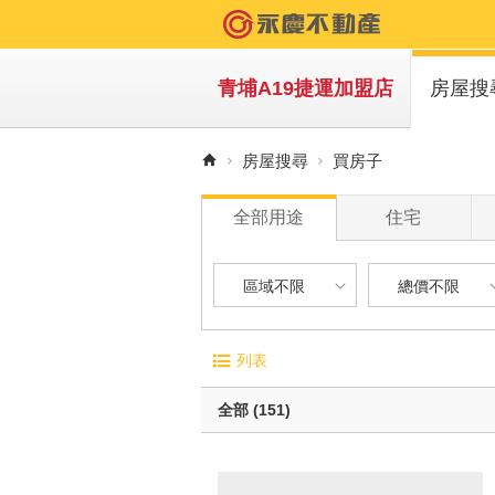
青埔A19捷運加盟店
房屋搜
買房
房屋搜尋
買房子
租房
全部用途
住宅
區域不限
總價不限
區域不限
總價不限
電梯大廈
屋齡
列表
華廈
1 年
桃園市-中壢區
300 萬以下
無電梯公寓
1 年 
全部 (151)
透天別墅
5 年 
桃園市-大園區
300 萬 - 6
10 年
桃園市-觀音區
600 萬 - 9
有車位
20 年