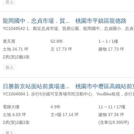
新上
龍岡國中．忠貞市場．貿... 桃園市平鎮區龍德路
透天厝
52.8年
1 ~ 1 / 1樓
土地 24.71 坪
主 17.73 坪
建物 17.73 坪
2房(室)2廳1衛
新上
電梯大樓
4.9年
11 ~ 11 / 17樓
土地 4.03 坪
主+陽 17.14 坪
建物 37.34 坪
2房(室)2廳1衛
(含車位9.395坪)
新上