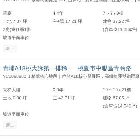
年以上
頂樓
含加蓋
200 萬
30 坪 - 40 坪
華廈
4.4年
7 ~ 7 / 9樓
-
年
-
樓
-
1500 萬
40 坪 - 50 坪
土地 7.37 坪
主+陽 17.21 坪
建物 37.22 坪
2房(室)1廳1衛
(含車位11.289坪)
上
50 坪以上
坡道平面車位
新上
萬
-
坪
青埔A18桃大詠第一排稀... 桃園市中壢區青商路
電梯大樓
0.0年
19 ~ 19 / 21樓
土地 0.00 坪
主 42.71 坪
建物 87.05 坪
(含車位14.540坪)
坡道平面車位
新上