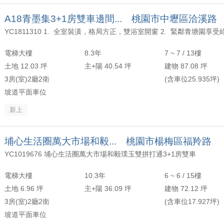
A18青墨集3+1房雙車邊間... 桃園市中壢區洽溪路
電梯大樓
8.3年
7 ~ 7 / 13樓
土地 12.03 坪
主+陽 40.54 坪
建物 87.08 坪
3房(室)2廳2衛
(含車位25.935坪)
坡道平面車位
新上
埔心生活圈萬大市場和毅... 桃園市楊梅區福羚路
YC1019676 埔心生活圈萬大市場和毅璞玉雙拼打通3+1房雙車
電梯大樓
10.3年
6 ~ 6 / 15樓
土地 6.96 坪
主+陽 36.09 坪
建物 72.12 坪
3房(室)2廳2衛
(含車位17.927坪)
坡道平面車位