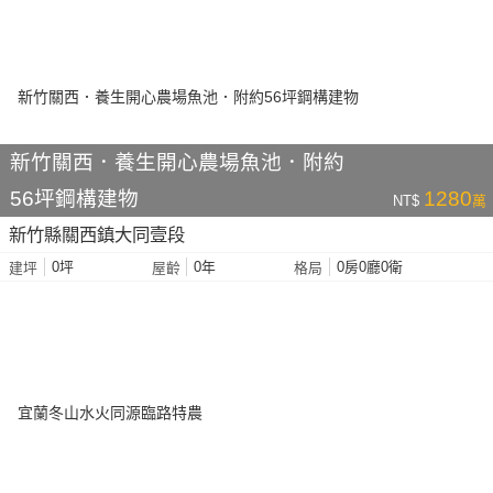
新竹關西．養生開心農場魚池．附約
56坪鋼構建物
1280
NT$
萬
新竹縣關西鎮大同壹段
0坪
0年
0房0廳0衛
建坪
屋齡
格局