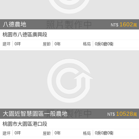
八德農地
1602
NT$
萬
桃園市八德區廣興段
0坪
0年
0房0廳0衛
建坪
屋齡
格局
大園近智慧園區一般農地
10528
NT$
萬
桃園市大園區港口段
0坪
0年
0房0廳0衛
建坪
屋齡
格局