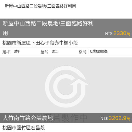
新屋中山西路二段農地/三面臨路好利
用
2330
NT$
萬
桃園市新屋區下田心子段赤牛欄小段
0坪
0年
0房0廳0衛
建坪
屋齡
格局
大竹南竹路旁美農地
3262.9
NT$
萬
桃園市蘆竹區宏昌段