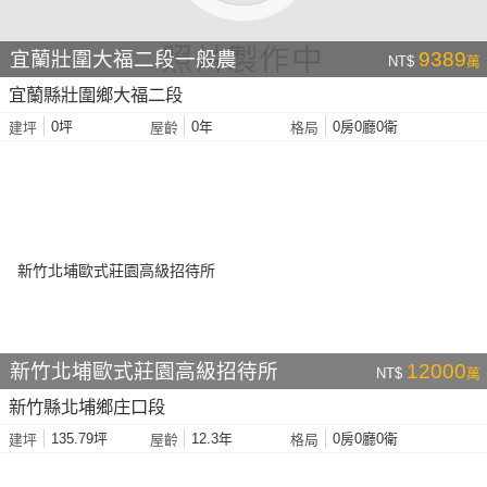
宜蘭壯圍大福二段一般農
9389
NT$
萬
宜蘭縣壯圍鄉大福二段
0坪
0年
0房0廳0衛
建坪
屋齡
格局
新竹北埔歐式莊園高級招待所
12000
NT$
萬
新竹縣北埔鄉庄口段
135.79坪
12.3年
0房0廳0衛
建坪
屋齡
格局