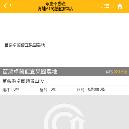
永慶不動產
青埔A19捷運加盟店
預設排序
依總價 低 → 高
依總價 高 → 低
依每坪單價 低 → 高
依降幅 高 → 低
依建物坪數 大 → 小
苗栗卓蘭便宜果園農地
398
NT$
萬
依土地坪數 大 → 小
苗栗縣卓蘭鎮景山段
依屋齡 小 → 大
0坪
0年
0房0廳0衛
建坪
屋齡
格局
依屋齡 大 → 小