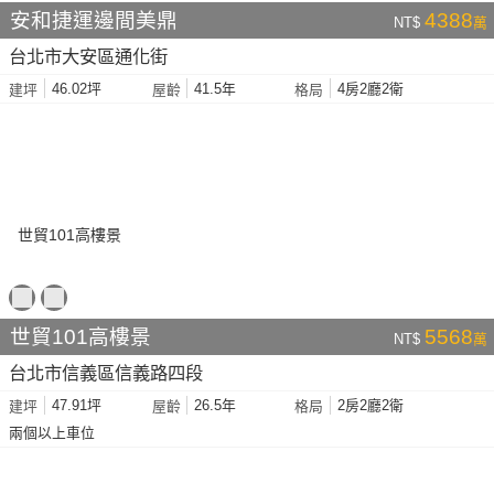
安和捷運邊間美鼎
4388
NT$
萬
台北市大安區通化街
46.02坪
41.5年
4房2廳2衛
建坪
屋齡
格局
世貿101高樓景
5568
NT$
萬
台北市信義區信義路四段
47.91坪
26.5年
2房2廳2衛
建坪
屋齡
格局
兩個以上車位