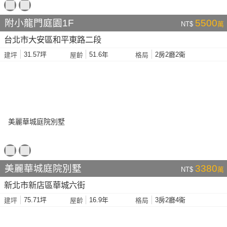
附小龍門庭園1F
5500
NT$
萬
台北市大安區和平東路二段
31.57坪
51.6年
2房2廳2衛
建坪
屋齡
格局
美麗華城庭院別墅
3380
NT$
萬
新北市新店區華城六街
75.71坪
16.9年
3房2廳4衛
建坪
屋齡
格局