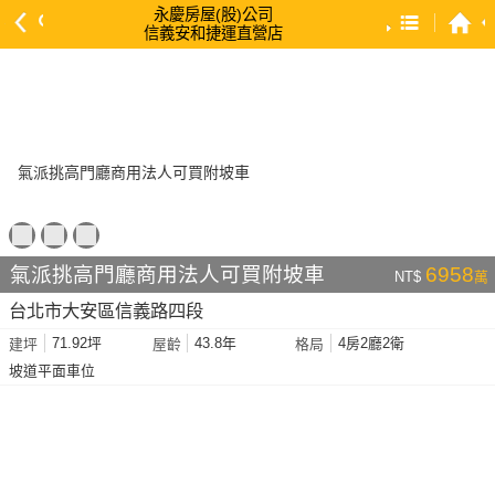
永慶房屋(股)公司
信義安和捷運直營店
預設排序
依總價 低 → 高
依總價 高 → 低
依每坪單價 低 → 高
依降幅 高 → 低
依建物坪數 大 → 小
氣派挑高門廳商用法人可買附坡車
6958
NT$
萬
依土地坪數 大 → 小
台北市大安區信義路四段
依屋齡 小 → 大
71.92坪
43.8年
4房2廳2衛
建坪
屋齡
格局
依屋齡 大 → 小
坡道平面車位