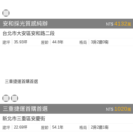
安和採光質感純辦
4132
NT$
萬
台北市大安區安和路二段
35.93坪
44.8年
3房2廳0衛
建坪
屋齡
格局
三重捷運首購首選
1020
NT$
萬
新北市三重區安慶街
22.69坪
54.1年
2房2廳1衛
建坪
屋齡
格局