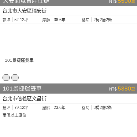
大安面寬置產住辦
5500
NT$
萬
台北市大安區瑞安街
52.12坪
38.6年
2房2廳2衛
建坪
屋齡
格局
101景捷運雙車
5380
NT$
萬
台北市信義區文昌街
79.12坪
23.6年
3房2廳2衛
建坪
屋齡
格局
兩個以上車位