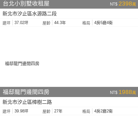
台北小別墅收租屋
2398
NT$
萬
新北市汐止區水源路二段
37.02坪
44.3年
4房5廳4衛
建坪
屋齡
格局
福邸龍門邊間四房
1988
NT$
萬
新北市汐止區樟樹二路
39.98坪
27年
4房2廳2衛
建坪
屋齡
格局