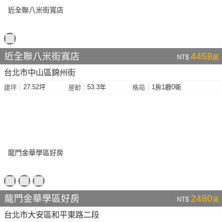
近全聯八米街寬店
4458
NT$
萬
台北市中山區錦州街
27.52坪
53.3年
1房1廳0衛
建坪
屋齡
格局
龍門金華學區好房
2480
NT$
萬
台北市大安區和平東路二段