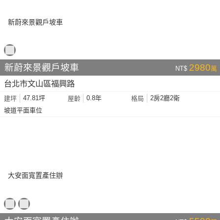
新蔚來景觀戶坡車
2980
NT$
萬
台北市文山區福興路
47.81坪
0.8年
2房2廳2衛
建坪
屋齡
格局
坡道平面車位