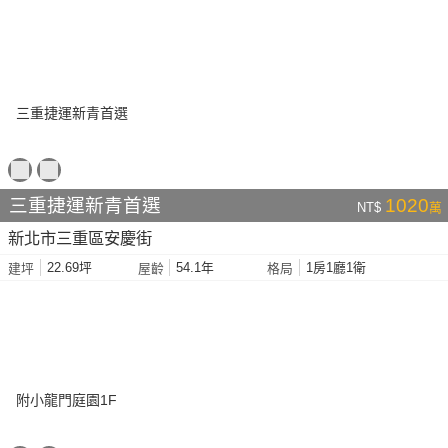
三重捷運新青首選
1020
NT$
萬
新北市三重區安慶街
22.69坪
54.1年
1房1廳1衛
建坪
屋齡
格局