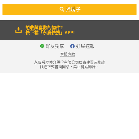
50坪以上
找房子
想收藏喜歡的物件?
快下載「永慶快搜」APP!
好友獨享
好屋速報
客服專線
永慶房屋仲介股份有限公司負責建置及維護
非經正式書面同意，禁止轉貼節錄。