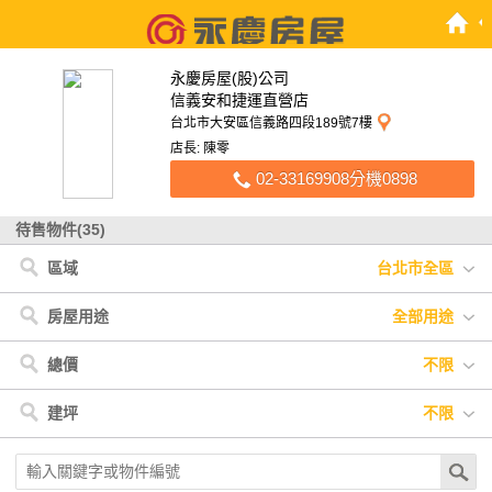
永慶房屋(股)公司
信義安和捷運直營店
台北市大安區信義路四段189號7樓
店長: 陳零
02-33169908分機0898
待售物件(35)
區域
台北市全區
台北市
< 台北市
< 新北市
新北市
大安區
汐止區
中山區
中和區
信義區
三重區
中正區
新店區
文山區
房屋用途
全部用途
全部用途
住宅
店面
辦公
廠房
車位
土地
其他
總價
不限
不限
900萬以下
900萬-1200萬
1200萬-1500萬
建坪
不限
1500萬-2500萬
2500萬-4000萬
4000萬以上
不限
20坪以下
20坪-30坪
30坪-40坪
40坪-50坪