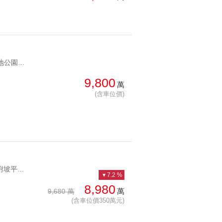
YC1236845 臨綠地公園精緻裝潢優質店辦首選信義路商用不動產 臨綠地公園精緻裝潢優質店辦首選
9,800
萬
(含車位價)
YC1171774 三房附坡平車有管理中正國中學區泰安官巷坡平名邸 三房附坡平車有管理中正國中學區
7.2 %
8,980
萬
9,680 萬
(含車位價350萬元)