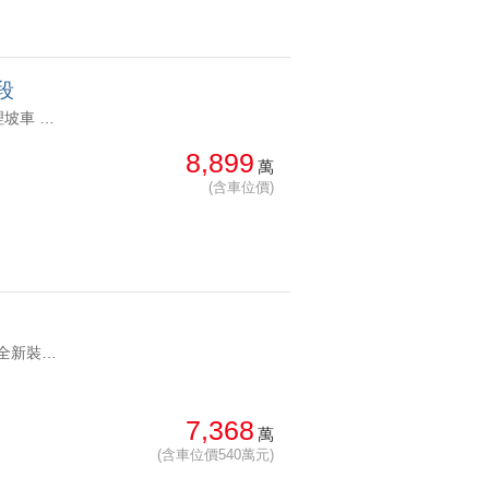
段
YC1249867 近公園綠地仁愛路靜巷管理五房八方來財仁愛東里靜巷管理坡車 近公園綠地仁愛路靜巷管理五房
8,899
萬
(含車位價)
YC1283582 3年屋全新裝潢綠蔭圍繞附雙坡平遇東騰綠意景觀戶 3年屋全新裝潢綠蔭圍繞附雙坡平
7,368
萬
(含車位價540萬元)