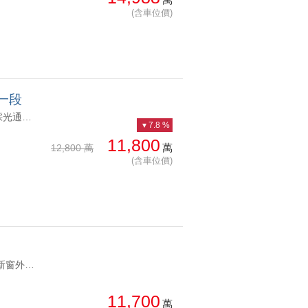
(含車位價)
一段
YC1007717 獨用露台、視野寬闊、獨層獨戶敦年建設高樓豪邸面學校採光通風良好 獨用露台、視野寬闊、獨層獨戶
7.8 %
11,800
萬
12,800 萬
(含車位價)
YC1283412 屋齡新窗外台大法商綠景市訂古蹟杭南綠蔭景觀辦公 屋齡新窗外台大法商綠景市訂古蹟
11,700
萬