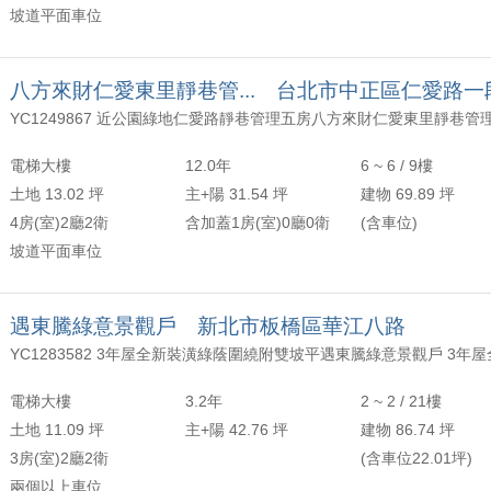
坡道平面車位
八方來財仁愛東里靜巷管... 台北市中正區仁愛路一
電梯大樓
12.0年
6 ~ 6 / 9樓
土地 13.02 坪
主+陽 31.54 坪
建物 69.89 坪
4房(室)2廳2衛
含加蓋1房(室)0廳0衛
(含車位)
坡道平面車位
遇東騰綠意景觀戶 新北市板橋區華江八路
電梯大樓
3.2年
2 ~ 2 / 21樓
土地 11.09 坪
主+陽 42.76 坪
建物 86.74 坪
3房(室)2廳2衛
(含車位22.01坪)
兩個以上車位