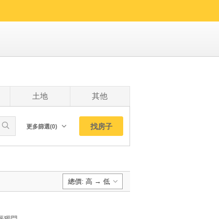
土地
其他
找房子
更多篩選(0)
朝向北
南
西
總價: 高 → 低
東
東北
預設排序:
東南
YC1201393 大土地坪獨門獨戶稀有電梯別墅彩蝶獨棟獨戶別墅 大土地坪獨門獨戶稀有電梯別墅