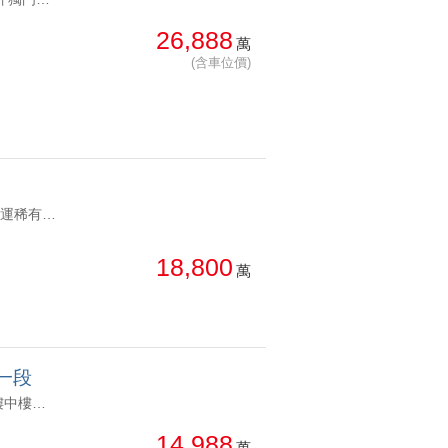
總價: 低 → 高
西北
26,888
西南
萬
每坪單價: 低 → 高
房
(含車位價)
降幅: 高 → 低
建物坪數: 大 → 小
屋齡: 小 → 大
YC914920 板南捷運稀有高樓層景觀百坪辦公藍線捷運景觀辦公 板南捷運稀有高樓層景觀百坪辦公
土地坪數: 大 → 小
18,800
萬
一段
YC1210071 飯店式物業管理、近華山文創園區宏普建設台北官邸稀有樓中樓複層設計適合三代同堂 飯店式物業管理、近華山文創園區
14,988
萬