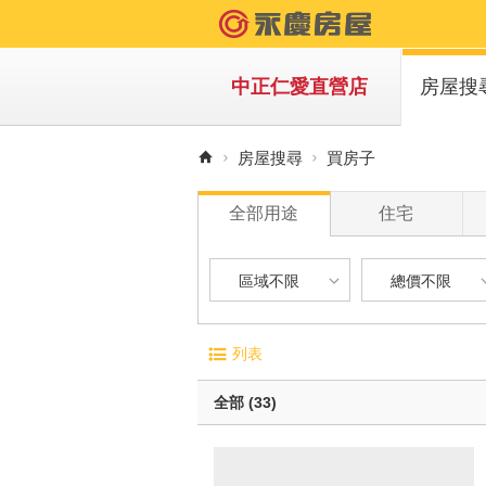
中正仁愛直營店
房屋搜
買房子
房屋搜尋
買房子
租房子
全部用途
住宅
區域不限
總價不限
區域不限
總價不限
電梯大廈
屋齡
列表
華廈
1 年
台北市-中正區
900 萬以下
無電梯公寓
1 年 
全部 (33)
透天別墅
5 年 
台北市-大安區
900 萬 - 1
10 年
新北市-林口區
1200 萬 - 
有車位
20 年