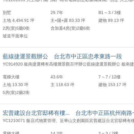
年以上
頂樓
含加蓋
2500 萬
30 坪 - 40 坪
別墅
29.7年
B1 ~ 3 / 3樓
-
年
-
樓
-
4000 萬
40 坪 - 50 坪
土地 4,494.91 坪
主+陽+露 83.33 坪
建物 89.13 坪
2房(室)5廳0衛
含加蓋4房(室)2廳6衛
上
50 坪以上
坡道平面車位
萬
-
坪
藍線捷運景觀辦公 台北市中正區忠孝東路一段
電梯大樓
43.6年
7 ~ 7 / 12樓
土地 13.30 坪
主 118.63 坪
建物 153.17 坪
5房(室)2廳2衛
宏普建設台北官邸稀有樓... 台北市中正區杭州南路
電梯大樓
14.2年
2 ~ 3 / 7樓