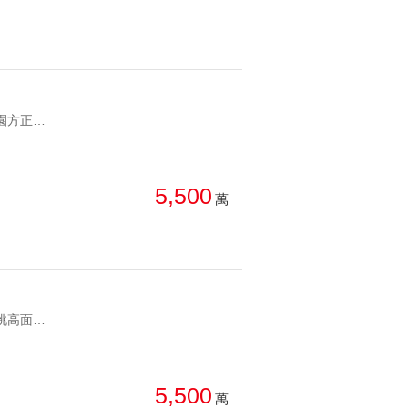
YC1288198 正面公園方正面寬氣派挑高明顯長虹天際氣派金店 正面公園方正面寬氣派挑高明顯
5,500
萬
YC1283865 氣派挑高面寬型店面知名租客承租公園景觀賺錢金店 氣派挑高面寬型店面知名租客承租
5,500
萬