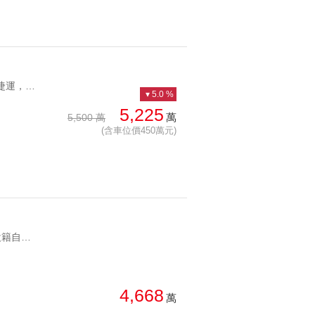
YC1283747 板南捷運，一層兩戶，大空間華廈華山高樓五房平車 板南捷運，一層兩戶，大空間華廈
5.0 %
5,225
萬
5,500 萬
(含車位價450萬元)
YC1288196 中正國中設籍自用出租好選擇中正學區美裝2房 中正國中設籍自用出租好選擇
4,668
萬