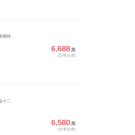
YC1283600 正面仁愛路椰林高樓層附坡車仁愛景觀管理坡車 正面仁愛路椰林高樓層附坡車
6,688
萬
(含車位價)
YC1283836 臨十二米寬巷邊間採光大三房坡平仁愛新城綠意三房坡平 臨十二米寬巷邊間採光大三房坡平
6,580
萬
(含車位價)