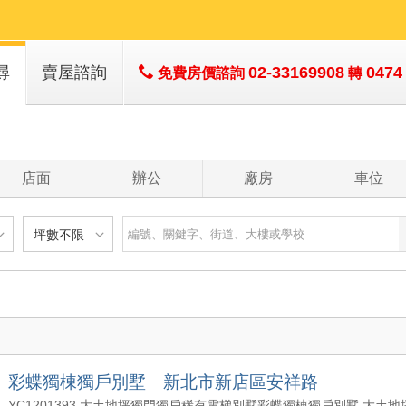
尋
賣屋諮詢
02-33169908
0474
免費房價諮詢
轉
店面
辦公
廠房
車位
坪數不限
建物
土地
主+陽
不限
樓層不限
房數不限
以下
低於 1 樓
1 房
坪數不限
- 5 年
1 樓
2 房
- 10 年
2 - 6 樓
3 房
200 萬
20 坪以下
 - 20 年
7 - 12 樓
4 房
彩蝶獨棟獨戶別墅 新北市新店區安祥路
1500 萬
20 坪 - 30 坪
 - 30 年
13 樓以上
5 房以上