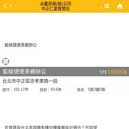
永慶房屋(股)公司
中正仁愛直營店
預設排序
依總價 低 → 高
依總價 高 → 低
依每坪單價 低 → 高
依降幅 高 → 低
依建物坪數 大 → 小
藍線捷運景觀辦公
18800
NT$
萬
依土地坪數 大 → 小
台北市中正區忠孝東路一段
依屋齡 小 → 大
153.17坪
43.6年
5房2廳2衛
建坪
屋齡
格局
依屋齡 大 → 小