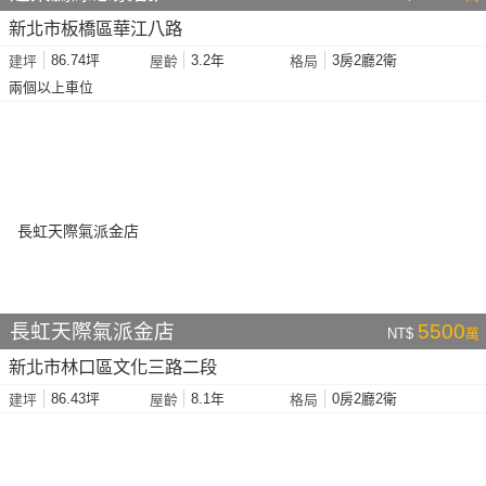
新北市板橋區華江八路
86.74坪
3.2年
3房2廳2衛
建坪
屋齡
格局
兩個以上車位
長虹天際氣派金店
5500
NT$
萬
新北市林口區文化三路二段
86.43坪
8.1年
0房2廳2衛
建坪
屋齡
格局