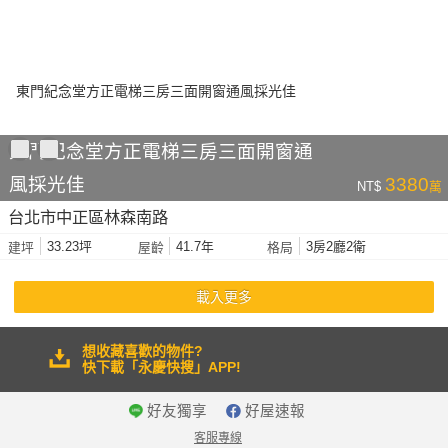
東門紀念堂方正電梯三房三面開窗通
風採光佳
3380
NT$
萬
台北市中正區林森南路
33.23坪
41.7年
3房2廳2衛
建坪
屋齡
格局
載入更多
想收藏喜歡的物件?
快下載「永慶快搜」APP!
好友獨享
好屋速報
客服專線