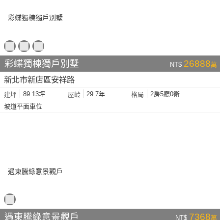
彩蝶獨棟獨戶別墅
26888
NT$
萬
新北市新店區安祥路
89.13坪
29.7年
2房5廳0衛
建坪
屋齡
格局
坡道平面車位
遇東騰綠意景觀戶
7368
NT$
萬