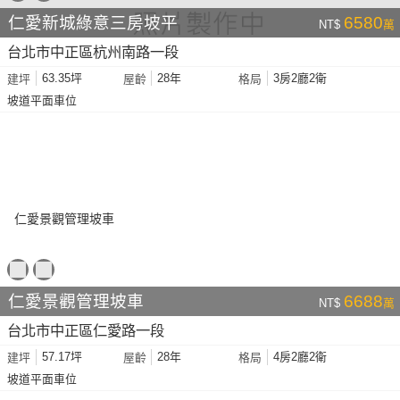
仁愛新城綠意三房坡平
6580
NT$
萬
台北市中正區杭州南路一段
63.35坪
28年
3房2廳2衛
建坪
屋齡
格局
坡道平面車位
仁愛景觀管理坡車
6688
NT$
萬
台北市中正區仁愛路一段
57.17坪
28年
4房2廳2衛
建坪
屋齡
格局
坡道平面車位