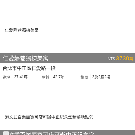
仁愛靜巷獨棟美寓
3730
NT$
萬
台北市中正區仁愛路一段
37.41坪
42.7年
3房2廳2衛
建坪
屋齡
格局
適文武百業面寬可店可辦中正紀念堂