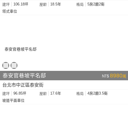
106.18坪
18.5年
5房2廳2衛
建坪
屋齡
格局
塔式車位
泰安官巷坡平名邸
8980
NT$
萬
台北市中正區泰安街
96.85坪
17.6年
4房2廳3.5衛
建坪
屋齡
格局
坡道平面車位