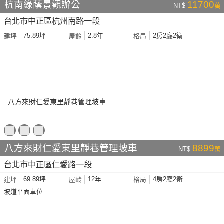
杭南綠蔭景觀辦公
11700
NT$
萬
台北市中正區杭州南路一段
75.89坪
2.8年
2房2廳2衛
建坪
屋齡
格局
八方來財仁愛東里靜巷管理坡車
8899
NT$
萬
台北市中正區仁愛路一段
69.89坪
12年
4房2廳2衛
建坪
屋齡
格局
坡道平面車位