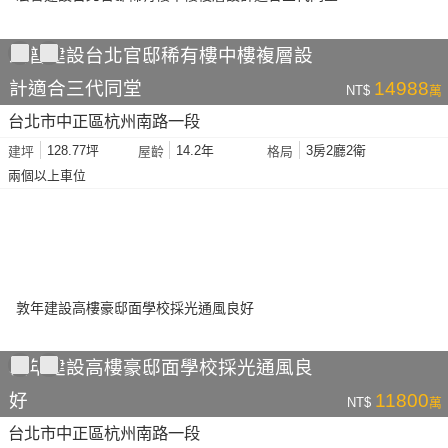
宏普建設台北官邸稀有樓中樓複層設
計適合三代同堂
14988
NT$
萬
台北市中正區杭州南路一段
128.77坪
14.2年
3房2廳2衛
建坪
屋齡
格局
兩個以上車位
敦年建設高樓豪邸面學校採光通風良
好
11800
NT$
萬
台北市中正區杭州南路一段