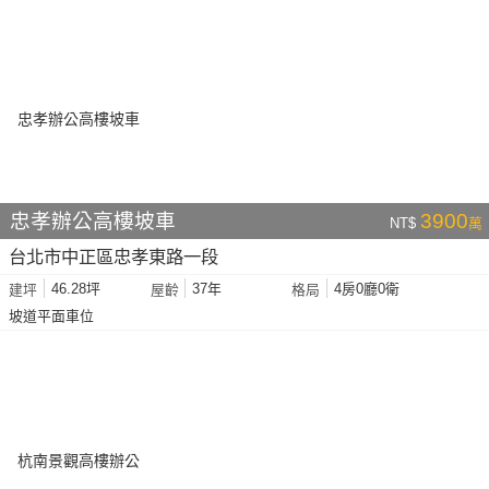
忠孝辦公高樓坡車
3900
NT$
萬
台北市中正區忠孝東路一段
46.28坪
37年
4房0廳0衛
建坪
屋齡
格局
坡道平面車位