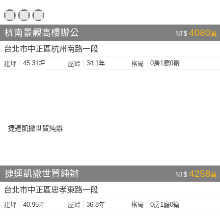
杭南景觀高樓辦公
4080
NT$
萬
台北市中正區杭州南路一段
45.31坪
34.1年
0房1廳0衛
建坪
屋齡
格局
捷運凱撒世貿純辦
4258
NT$
萬
台北市中正區忠孝東路一段
40.95坪
36.8年
0房1廳0衛
建坪
屋齡
格局