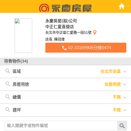
永慶房屋(股)公司
中正仁愛直營店
台北市中正區仁愛路一段51號
店長: 陳冠瑋
02-33169908分機0474
待售物件(34)
區域
台北市全區
台北市
< 台北市
< 新北市
新北市
中正區
林口區
大安區
新店區
三重區
板橋區
房屋用途
全部用途
全部用途
住宅
店面
辦公
廠房
車位
土地
其他
總價
不限
不限
900萬以下
900萬-1200萬
1200萬-1500萬
建坪
不限
1500萬-2500萬
2500萬-4000萬
4000萬以上
不限
20坪以下
20坪-30坪
30坪-40坪
40坪-50坪