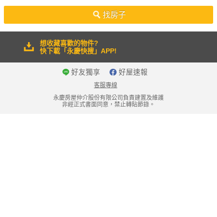
50坪以上
找房子
想收藏喜歡的物件?
快下載「永慶快搜」APP!
好友獨享
好屋速報
客服專線
永慶房屋仲介股份有限公司負責建置及維護
非經正式書面同意，禁止轉貼節錄。