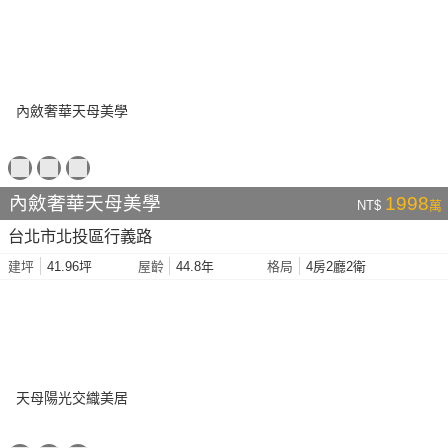
內斂奢華天母美學
1998
NT$
萬
台北市北投區行義路
41.96坪
44.8年
4房2廳2衛
建坪
屋齡
格局