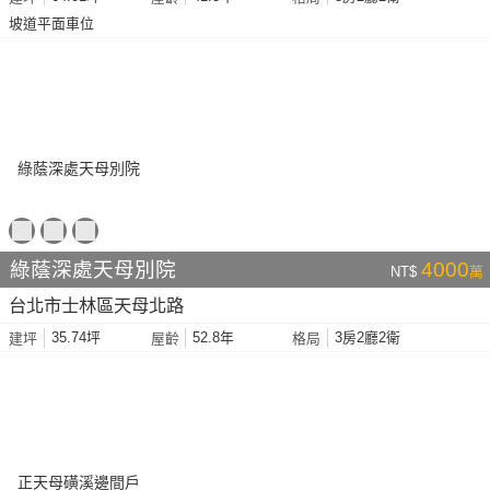
坡道平面車位
綠蔭深處天母別院
4000
NT$
萬
台北市士林區天母北路
35.74坪
52.8年
3房2廳2衛
建坪
屋齡
格局