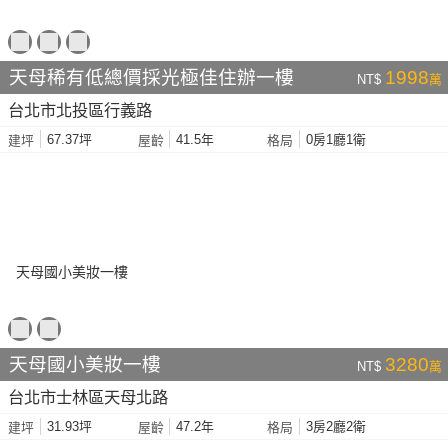
天母稀有低總價採光極佳住辦一樓
1998
NT$
萬
台北市北投區行義路
67.37坪
41.5年
0房1廳1衛
建坪
屋齡
格局
天母國小美妝一樓
3280
NT$
萬
台北市士林區天母北路
31.93坪
47.2年
3房2廳2衛
建坪
屋齡
格局