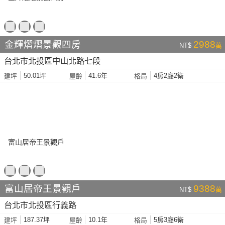
金輝熠熠景觀四房
2988
NT$
萬
台北市北投區中山北路七段
50.01坪
41.6年
4房2廳2衛
建坪
屋齡
格局
富山居帝王景觀戶
9388
NT$
萬
台北市北投區行義路
187.37坪
10.1年
5房3廳6衛
建坪
屋齡
格局