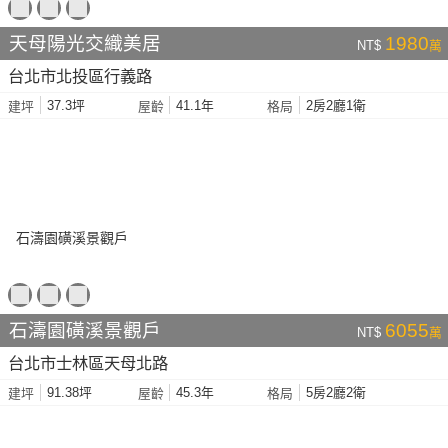
天母陽光交織美居
1980
NT$
萬
台北市北投區行義路
37.3坪
41.1年
2房2廳1衛
建坪
屋齡
格局
石濤園磺溪景觀戶
6055
NT$
萬
台北市士林區天母北路
91.38坪
45.3年
5房2廳2衛
建坪
屋齡
格局