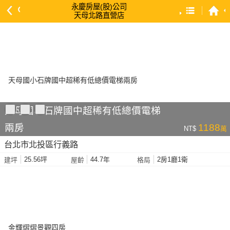
永慶房屋(股)公司
天母北路直營店
預設排序
依總價 低 → 高
依總價 高 → 低
依每坪單價 低 → 高
依降幅 高 → 低
天母國小石牌國中超稀有低總價電梯
依建物坪數 大 → 小
兩房
1188
NT$
萬
依土地坪數 大 → 小
台北市北投區行義路
依屋齡 小 → 大
25.56坪
44.7年
2房1廳1衛
建坪
屋齡
格局
依屋齡 大 → 小