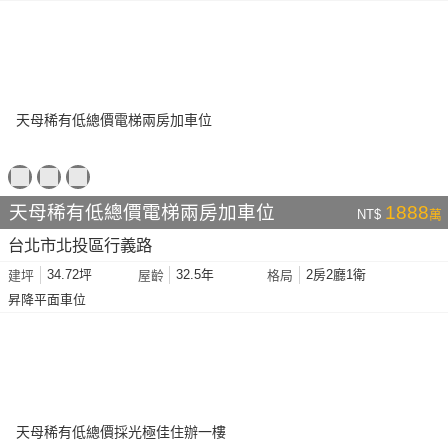
天母稀有低總價電梯兩房加車位
1888
NT$
萬
台北市北投區行義路
34.72坪
32.5年
2房2廳1衛
建坪
屋齡
格局
昇降平面車位