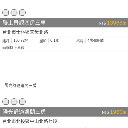
聯上景觀四房三車
13968
NT$
萬
台北市士林區天母北路
130.72坪
6.1年
4房4廳4衛
建坪
屋齡
格局
兩個以上車位
陽光舒適邊間三房
1960
NT$
萬
台北市北投區中山北路七段