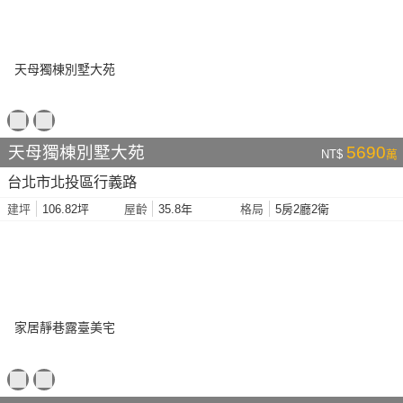
天母獨棟別墅大苑
5690
NT$
萬
台北市北投區行義路
106.82坪
35.8年
5房2廳2衛
建坪
屋齡
格局