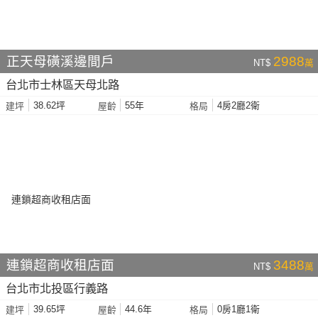
正天母磺溪邊間戶
2988
NT$
萬
台北市士林區天母北路
38.62坪
55年
4房2廳2衛
建坪
屋齡
格局
連鎖超商收租店面
3488
NT$
萬
台北市北投區行義路
39.65坪
44.6年
0房1廳1衛
建坪
屋齡
格局