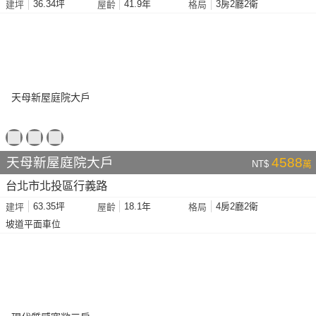
36.34坪
41.9年
3房2廳2衛
建坪
屋齡
格局
天母新屋庭院大戶
4588
NT$
萬
台北市北投區行義路
63.35坪
18.1年
4房2廳2衛
建坪
屋齡
格局
坡道平面車位