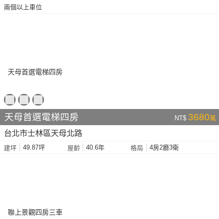
兩個以上車位
天母首選電梯四房
3680
NT$
萬
台北市士林區天母北路
49.87坪
40.6年
4房2廳3衛
建坪
屋齡
格局