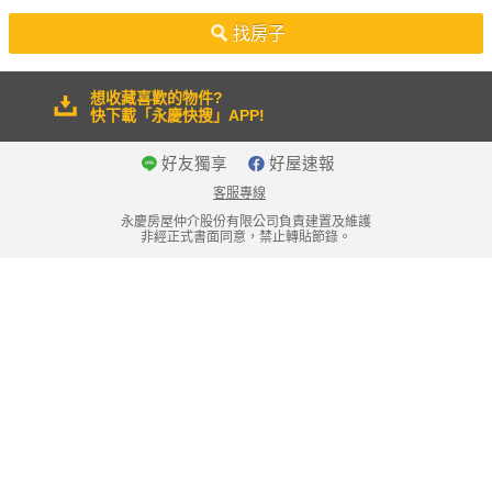
50坪以上
找房子
想收藏喜歡的物件?
快下載「永慶快搜」APP!
好友獨享
好屋速報
客服專線
永慶房屋仲介股份有限公司負責建置及維護
非經正式書面同意，禁止轉貼節錄。