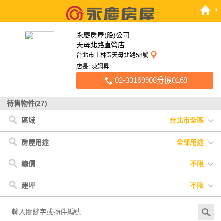
永慶房屋(股)公司
天母北路直營店
台北市士林區天母北路58號
店長: 陳翊昇
02-33169908分機0169
待售物件(27)
區域
台北市全區
台北市
< 台北市
北投區
士林區
內湖區
房屋用途
全部用途
全部用途
住宅
店面
辦公
廠房
車位
土地
其他
總價
不限
不限
900萬以下
900萬-1200萬
1200萬-1500萬
建坪
不限
1500萬-2500萬
2500萬-4000萬
4000萬以上
不限
20坪以下
20坪-30坪
30坪-40坪
40坪-50坪